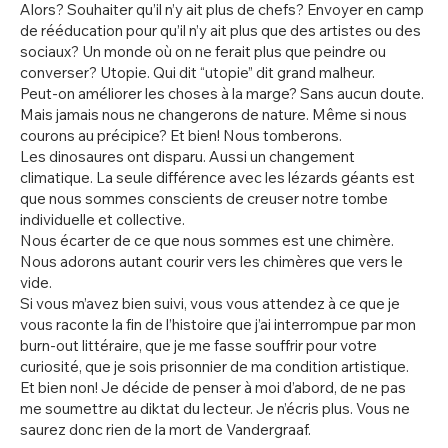
Alors? Souhaiter qu’il n’y ait plus de chefs? Envoyer en camp
de rééducation pour qu’il n’y ait plus que des artistes ou des
sociaux? Un monde où on ne ferait plus que peindre ou
converser? Utopie. Qui dit “utopie” dit grand malheur.
Peut-on améliorer les choses à la marge? Sans aucun doute.
Mais jamais nous ne changerons de nature. Même si nous
courons au précipice? Et bien! Nous tomberons.
Les dinosaures ont disparu. Aussi un changement
climatique. La seule différence avec les lézards géants est
que nous sommes conscients de creuser notre tombe
individuelle et collective.
Nous écarter de ce que nous sommes est une chimère.
Nous adorons autant courir vers les chimères que vers le
vide.
Si vous m’avez bien suivi, vous vous attendez à ce que je
vous raconte la fin de l’histoire que j’ai interrompue par mon
burn-out littéraire, que je me fasse souffrir pour votre
curiosité, que je sois prisonnier de ma condition artistique.
Et bien non! Je décide de penser à moi d’abord, de ne pas
me soumettre au diktat du lecteur. Je n’écris plus. Vous ne
saurez donc rien de la mort de Vandergraaf.