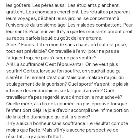
les goûters. Les pères aussi. Les étudiants planchent,
grattent. Les chômeurs cherchent. Les retraités préparent
leurs voyages, bêchent leurs jardins, se concentrent à
l’université du troisième âge. Les malades combattent. Pour
leur santé. Pour leur vie. Il n’y a que les mourants qui ont droit
au repos parfois laqué du goût de l’amertume.
Alors? Faudrait-il un monde sans chaos, où tout est pesé,
tout est prévisible? On travaille à l’envi, pour ne pas se
fatiguer trop, ne pas s’user, ne pas souffrir?
Ah! La souffrance! C’est l’épouvantail. On ne veut plus
souffrir! Certes, lorsque l’on souffre, on voudrait que ça
s’arrête. Tellement c’est dur. Mais quel malade n’a joui du
soulagement de la guérison? Quel sportif n’a senti le plaisir
intense des endorphines sur la ligne d’arrivée? Quel
travailleur n’a pas regardé avec émotion le mur achevé?
Quelle mère, à la fin de la journée, n’a pas éprouvé, lorsque
l’enfant dort déjà, la joie d’avoir accompli une infime portion
de la tâche titanesque qui est la sienne?
Il n’y a aucun bonheur sans souffrance. Le résultat compte
moins que l’acte. Mais s’il n’y a aucune perspective de
résultat, il n’y a pas d’effort.