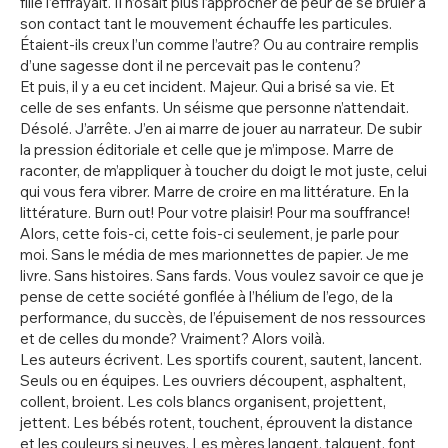
fille l’effrayait. Il n’osait plus l’approcher de peur de se brûler à
son contact tant le mouvement échauffe les particules.
Étaient-ils creux l’un comme l’autre? Ou au contraire remplis
d’une sagesse dont il ne percevait pas le contenu?
Et puis, il y a eu cet incident. Majeur. Qui a brisé sa vie. Et
celle de ses enfants. Un séisme que personne n’attendait.
Désolé. J’arrête. J’en ai marre de jouer au narrateur. De subir
la pression éditoriale et celle que je m’impose. Marre de
raconter, de m’appliquer à toucher du doigt le mot juste, celui
qui vous fera vibrer. Marre de croire en ma littérature. En la
littérature. Burn out! Pour votre plaisir! Pour ma souffrance!
Alors, cette fois-ci, cette fois-ci seulement, je parle pour
moi. Sans le média de mes marionnettes de papier. Je me
livre. Sans histoires. Sans fards. Vous voulez savoir ce que je
pense de cette société gonflée à l’hélium de l’ego, de la
performance, du succès, de l’épuisement de nos ressources
et de celles du monde? Vraiment? Alors voilà.
Les auteurs écrivent. Les sportifs courent, sautent, lancent.
Seuls ou en équipes. Les ouvriers découpent, asphaltent,
collent, broient. Les cols blancs organisent, projettent,
jettent. Les bébés rotent, touchent, éprouvent la distance
et les couleurs si neuves. Les mères langent, talquent, font