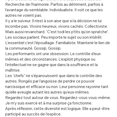
Recherche de l’harmonie. Parfois au détriment, parfois à
l’avantage du semblable. Individualiste. Il voit ce que les
autres ne voient pas.
Il y a le suiveur. Il n’est à son aise que si la décision ne lui
incombe pas. Vivons heureux, vivons cachés. Collectiviste.
Mais aussi revanchard. “C’est todi les p’tits qu’on spratche”.
Les sociaux parlent. Peu importe le sujet ou son intérêt.
L’essentiel c’est l’épouillage. Familialiste. Maintenir le lien de
la communauté. Gossip. Gossip.
Les performants ont une obsession. Le contrôle d’eux-
mêmes et des circonstances. L’exploit physique ou
l’intellectuel ne se gagne que dans la souffrance et la
maîtrise.
Les “chefs” ne s’épanouissent que dans le contrôle des
autres. Rongés par l’angoisse de perdre ce pouvoir
narcissique et efficace ou non. Leur personne rayonne tant
qu’elle aveugle autant les autres qu’eux-mêmes.
Regardez tout autour de vous. Regardez-vous vous-même.
Je m’y suis exercé et à ma surprise ça fonctionne.
Après réflexion, cette diversité est logique. Elle a peut-être
participé au succès de l’espèce.