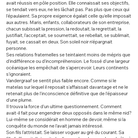
avait réussis en pôle position. Elle connaissait ses objectifs,
se tendait vers eux, ne les lâchait pas. Pas plus que ceux qui
l’épaulaient. Sa propre exigence égalait celle qu’elle imposait
aux autres. Maris, enfants, collaborateurs de son entreprise,
chacun subissait la pression, la redoutait, la regrettait, la
justifiait, l’acceptait, se soumettait, se rebellait, se sublimait,
fuyait, se cassait en deux. Son soleil noir n’épargnait
personne.
Ses relations fraternelles se teintaient moins de mépris que
d’indifférence ou d’incompréhension. Le fossé d’une largeur
océanique les empêchait de s’apercevoir. Leurs continents
s’ignoraient.
Vandergraaf se sentit plus faible encore. Comme si le
matelas sur lequel il reposait s’affaissait davantage et ne le
retenait plus de l’inconscience définitive que de l’épaisseur
d’une plume.
Il trouva la force d’un ultime questionnement. Comment
avait-il fait pour engendrer deux opposés dans le même nid?
Lui-même se considérait en homme de devoir, même si la
conquête du monde ne l’avait jamais intéressé.
Son fils l’attristait. Se laisser voguer au gré du courant. Sa