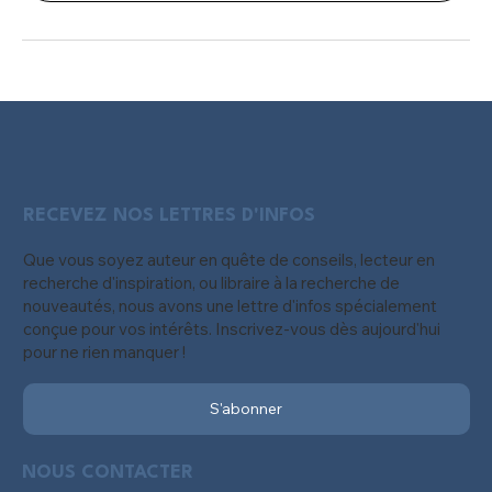
RECEVEZ NOS LETTRES D'INFOS
Que vous soyez auteur en quête de conseils, lecteur en
recherche d'inspiration, ou libraire à la recherche de
nouveautés, nous avons une lettre d'infos spécialement
conçue pour vos intérêts. Inscrivez-vous dès aujourd'hui
pour ne rien manquer !
S'abonner
NOUS CONTACTER