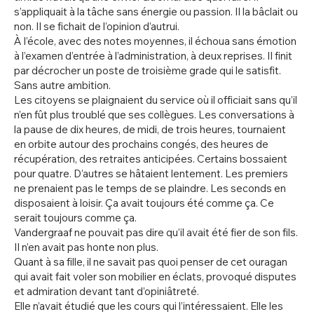
s’appliquait à la tâche sans énergie ou passion. Il la bâclait ou
non. Il se fichait de l’opinion d’autrui.
À l’école, avec des notes moyennes, il échoua sans émotion
à l’examen d’entrée à l’administration, à deux reprises. Il finit
par décrocher un poste de troisième grade qui le satisfit.
Sans autre ambition.
Les citoyens se plaignaient du service où il officiait sans qu’il
n’en fût plus troublé que ses collègues. Les conversations à
la pause de dix heures, de midi, de trois heures, tournaient
en orbite autour des prochains congés, des heures de
récupération, des retraites anticipées. Certains bossaient
pour quatre. D’autres se hâtaient lentement. Les premiers
ne prenaient pas le temps de se plaindre. Les seconds en
disposaient à loisir. Ça avait toujours été comme ça. Ce
serait toujours comme ça.
Vandergraaf ne pouvait pas dire qu’il avait été fier de son fils.
Il n’en avait pas honte non plus.
Quant à sa fille, il ne savait pas quoi penser de cet ouragan
qui avait fait voler son mobilier en éclats, provoqué disputes
et admiration devant tant d’opiniâtreté.
Elle n’avait étudié que les cours qui l’intéressaient. Elle les