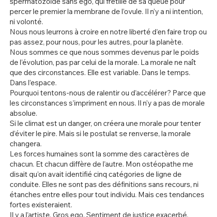
spermatozoïde sans ego, qui frétille de sa queue pour
percer le premier la membrane de l’ovule. Il n’y a ni intention,
ni volonté.
Nous nous leurrons à croire en notre liberté d’en faire trop ou
pas assez, pour nous, pour les autres, pour la planète.
Nous sommes ce que nous sommes devenus par le poids
de l’évolution, pas par celui de la morale. La morale ne naît
que des circonstances. Elle est variable. Dans le temps.
Dans l’espace.
Pourquoi tentons-nous de ralentir ou d’accélérer? Parce que
les circonstances s’impriment en nous. Il n’y a pas de morale
absolue.
Si le climat est un danger, on créera une morale pour tenter
d’éviter le pire. Mais si le postulat se renverse, la morale
changera.
Les forces humaines sont la somme des caractères de
chacun. Et chacun diffère de l’autre. Mon ostéopathe me
disait qu’on avait identifié cinq catégories de ligne de
conduite. Elles ne sont pas des définitions sans recours, ni
étanches entre elles pour tout individu. Mais ces tendances
fortes existeraient.
Il y a l’artiste. Gros ego. Sentiment de justice exacerbé.