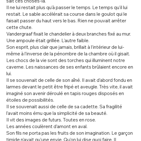
sait ces choses-là.
Il ne lui restait plus qu’à passer le temps. Le temps qu’il lui
restait. Le sable accélérait sa course dans le goulot qui le
faisait passer du haut vers le bas. Rien ne pouvait arrêter
cette chute.
Vandergraaf fixait le chandelier à deux branches fixé au mur.
Une ampoule était grillée. L’autre faible.
Son esprit, plus clair que jamais, brillait à l’intérieur de lui-
même à l’inverse de la pénombre de la chambre où il gisait.
Les chocs de la vie sont des torches qui illuminent notre
caverne. Les naissances de ses enfants brûlaient encore en
lui.
Il se souvenait de celle de son aîné. Il avait d’abord fondu en
larmes devant le petit être fripé et aveugle. Très vite, il avait
imaginé son avenir déroulé en tapis rouges disposés en
étoiles de possibilités.
Il se souvenait aussi de celle de sa cadette. Sa fragilité
l’avait moins ému que la simplicité de sa beauté.
Il vit des images de futurs. Toutes en rose.
Les années coulèrent d’amont en aval.
Son fils ne porta pas les fruits de son imagination. Le garçon
timide n’avait qu’une envie. Qu’on lui dise quoi faire. Il