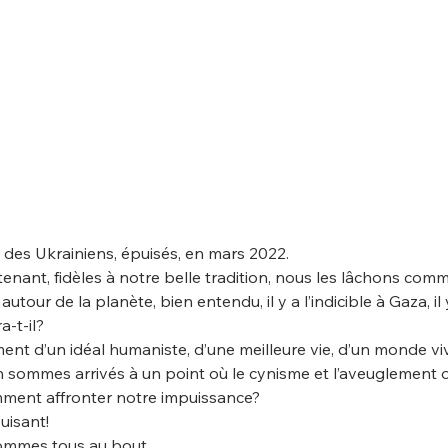
l des Ukrainiens, épuisés, en mars 2022.
tenant, fidèles à notre belle tradition, nous les lâchons com
autour de la planète, bien entendu, il y a l’indicible à Gaza, 
a-t-il?
ent d’un idéal humaniste, d’une meilleure vie, d’un monde 
 sommes arrivés à un point où le cynisme et l’aveuglement o
ment affronter notre impuissance?
uisant!
ommes tous au bout…