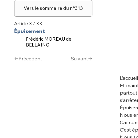
Vers le sommaire du n°313
Article X / XX
Épuisement
Frédéric MOREAU de
BELLAING
Précédent
Suivant
L’accuei
Et main
partout 
s’arrêter
Épuisem
Nous en
Car com
C’est ép
Nous s