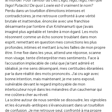
le monde? Pour l’amour du ciel! L’ego, l’ego, l’ego, rien que
l’ego! Putaclic! De quoi Lowie est-il vraiment le nom?
Perdu dans un tourbillon d’émotions intenses et
contradictoires, je me retrouve confronté à une vérité
brutale et inattendue, énoncée avec une franchise
désarmante par l’ombre d’un Krishnamurti que j’avais
imaginé plus agréable et tendre à mon égard. Les mots
résonnent comme un écho sonore troublant dans mon
esprit, remettant en question mes convictions les plus
profondes, intimes et mettant à nu les failles de mon propre
être. Il me fixe dans les yeux, attend une réponse, scanne
mon visage, tente d’interpréter mes sentiments. Face à
l’accusation implacable de celui que j’ai tant admiré et
idéalisé, je me sens désemparé, mes certitudes ébranlées
par la dure réalité des mots prononcés. J’ai cru agir avec
bonne intention, mais maintenant, je me sens exposé,
vulnérable devant le regard impitoyable de mon
interlocuteur noyé dans les méandres d’un cauchemar qui
me coûtera cher au réveil.
La scène autour de nous semble se dissoudre, les vignobles
et les écureuils-antilopes s’évanouissant dans un tourbillon
de confusion. Je me retrouve seul, confronté à ma propre