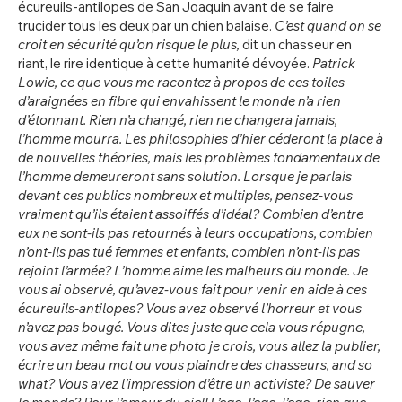
écureuils-antilopes de San Joaquin avant de se faire
trucider tous les deux par un chien balaise.
C’est quand on se
croit en sécurité qu’on risque le plus,
dit un chasseur en
riant, le rire identique à cette humanité dévoyée.
Patrick
Lowie, ce que vous me racontez à propos de ces toiles
d’araignées en fibre qui envahissent le monde n’a rien
d’étonnant. Rien n’a changé, rien ne changera jamais,
l’homme mourra. Les philosophies d’hier céderont la place à
de nouvelles théories, mais les problèmes fondamentaux de
l’homme demeureront sans solution. Lorsque je parlais
devant ces publics nombreux et multiples, pensez-vous
vraiment qu’ils étaient assoiffés d’idéal? Combien d’entre
eux ne sont-ils pas retournés à leurs occupations, combien
n’ont-ils pas tué femmes et enfants, combien n’ont-ils pas
rejoint l’armée? L’homme aime les malheurs du monde. Je
vous ai observé, qu’avez-vous fait pour venir en aide à ces
écureuils-antilopes? Vous avez observé l’horreur et vous
n’avez pas bougé. Vous dites juste que cela vous répugne,
vous avez même fait une photo je crois, vous allez la publier,
écrire un beau mot ou vous plaindre des chasseurs, and so
what? Vous avez l’impression d’être un activiste? De sauver