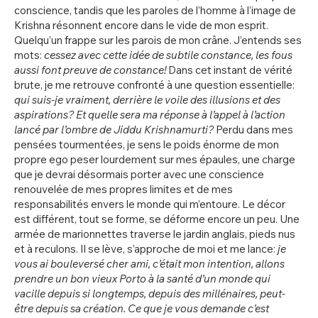
conscience, tandis que les paroles de l’homme à l’image de
Krishna résonnent encore dans le vide de mon esprit.
Quelqu’un frappe sur les parois de mon crâne. J’entends ses
mots:
cessez avec cette idée de subtile constance, les fous
aussi font preuve de constance!
Dans cet instant de vérité
brute, je me retrouve confronté à une question essentielle:
qui suis-je vraiment, derrière le voile des illusions et des
aspirations? Et quelle sera ma réponse à l’appel à l’action
lancé par l’ombre de Jiddu Krishnamurti?
Perdu dans mes
pensées tourmentées, je sens le poids énorme de mon
propre ego peser lourdement sur mes épaules, une charge
que je devrai désormais porter avec une conscience
renouvelée de mes propres limites et de mes
responsabilités envers le monde qui m’entoure. Le décor
est différent, tout se forme, se déforme encore un peu. Une
armée de marionnettes traverse le jardin anglais, pieds nus
et à reculons. Il se lève, s’approche de moi et me lance:
je
vous ai bouleversé cher ami, c’était mon intention, allons
prendre un bon vieux Porto à la santé d’un monde qui
vacille depuis si longtemps, depuis des millénaires, peut-
être depuis sa création. Ce que je vous demande c’est