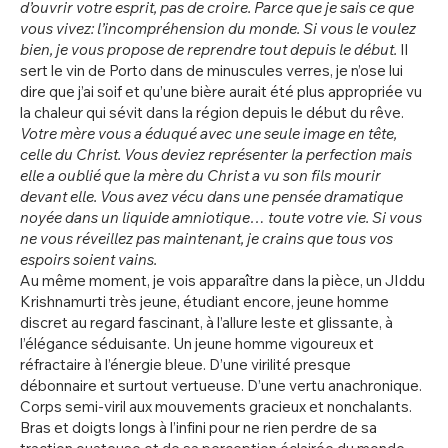
d’ouvrir votre esprit, pas de croire. Parce que je sais ce que
vous vivez: l’incompréhension du monde. Si vous le voulez
bien, je vous propose de reprendre tout depuis le début.
Il
sert le vin de Porto dans de minuscules verres, je n’ose lui
dire que j’ai soif et qu’une bière aurait été plus appropriée vu
la chaleur qui sévit dans la région depuis le début du rêve.
Votre mère vous a éduqué avec une seule image en tête,
celle du Christ. Vous deviez représenter la perfection mais
elle a oublié que la mère du Christ a vu son fils mourir
devant elle. Vous avez vécu dans une pensée dramatique
noyée dans un liquide amniotique… toute votre vie. Si vous
ne vous réveillez pas maintenant, je crains que tous vos
espoirs soient vains.
Au même moment, je vois apparaître dans la pièce, un JIddu
Krishnamurti très jeune, étudiant encore, jeune homme
discret au regard fascinant, à l’allure leste et glissante, à
l’élégance séduisante. Un jeune homme vigoureux et
réfractaire à l’énergie bleue. D’une virilité presque
débonnaire et surtout vertueuse. D’une vertu anachronique.
Corps semi-viril aux mouvements gracieux et nonchalants.
Bras et doigts longs à l’infini pour ne rien perdre de sa