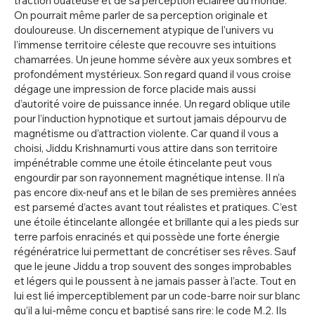
traction ouateuse et de sa perception éclairée du monde.
On pourrait même parler de sa perception originale et
douloureuse. Un discernement atypique de l’univers vu
l’immense territoire céleste que recouvre ses intuitions
chamarrées. Un jeune homme sévère aux yeux sombres et
profondément mystérieux. Son regard quand il vous croise
dégage une impression de force placide mais aussi
d’autorité voire de puissance innée. Un regard oblique utile
pour l’induction hypnotique et surtout jamais dépourvu de
magnétisme ou d’attraction violente. Car quand il vous a
choisi, Jiddu Krishnamurti vous attire dans son territoire
impénétrable comme une étoile étincelante peut vous
engourdir par son rayonnement magnétique intense. Il n’a
pas encore dix-neuf ans et le bilan de ses premières années
est parsemé d’actes avant tout réalistes et pratiques. C’est
une étoile étincelante allongée et brillante qui a les pieds sur
terre parfois enracinés et qui possède une forte énergie
régénératrice lui permettant de concrétiser ses rêves. Sauf
que le jeune Jiddu a trop souvent des songes improbables
et légers qui le poussent à ne jamais passer à l’acte. Tout en
lui est lié imperceptiblement par un code-barre noir sur blanc
qu’il a lui-même conçu et baptisé sans rire: le code M.2. Ils