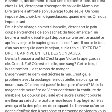
Revenir ici, décidément, c’était une excellente idée. Ici, c’est
chez lui. Ici, Victor peut s’occuper de sa vieille Mamoune.
Dire qu’elle a affronté son veuvage toute seule. On nous
impose des choix bien dégueulasses, quand même. On nous
impose tant.
De la boîte vintage en métal isabelle, Victor sort le pain
coupé en tranches de son sachet; du frigo américain, un
beurre à moitié déballé qu’il dépose sur une petite assiette
après avoir jeté le papier gras; et la confiture. Il porte le tout
d’un pas tranquille dans le séjour, sur la table. L’EXTRÊME
DROITE ARRIVE EN TÊTE DES SONDAGES.
Dans la trousse à outils! C’est là que Victor l’a aperçue, sa
clé. Croit-il. Zut! Où reste-t-elle, bon sang? Cette fois, il
laisse tomber. Il est temps de manger.
Évidemment, le demi-sel déchire la mie. C’est ça, le
problème avec la boulangerie industrielle. En plus, ça ne
nourrit pas. Où donc est passé le bon pain d’avant? Mais la
maçonnerie beurrière de Victor contiendra la confiture de
mirabelle. Le doux un peu salé et le sucré s’uniront pour le
meilleur au sein d’une texture moelleuse, trop légère, hélas,
avec çà et là des pépites de croquant. Le bonheur qu’on se
donne n’enlève rien à personne et personne ne viendra vous