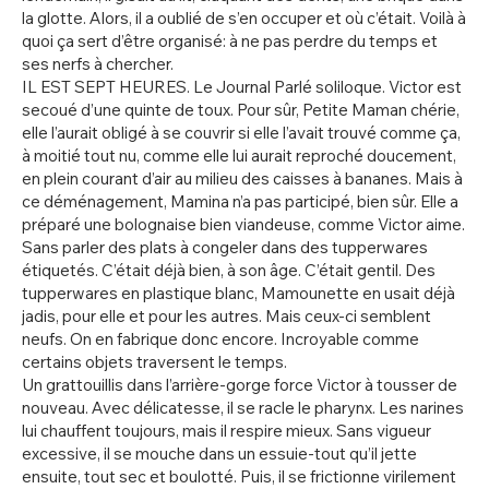
la glotte. Alors, il a oublié de s’en occuper et où c’était. Voilà à
quoi ça sert d’être organisé: à ne pas perdre du temps et
ses nerfs à chercher.
IL EST SEPT HEURES. Le Journal Parlé soliloque. Victor est
secoué d’une quinte de toux. Pour sûr, Petite Maman chérie,
elle l’aurait obligé à se couvrir si elle l’avait trouvé comme ça,
à moitié tout nu, comme elle lui aurait reproché doucement,
en plein courant d’air au milieu des caisses à bananes. Mais à
ce déménagement, Mamina n’a pas participé, bien sûr. Elle a
préparé une bolognaise bien viandeuse, comme Victor aime.
Sans parler des plats à congeler dans des tupperwares
étiquetés. C’était déjà bien, à son âge. C’était gentil. Des
tupperwares en plastique blanc, Mamounette en usait déjà
jadis, pour elle et pour les autres. Mais ceux-ci semblent
neufs. On en fabrique donc encore. Incroyable comme
certains objets traversent le temps.
Un grattouillis dans l’arrière-gorge force Victor à tousser de
nouveau. Avec délicatesse, il se racle le pharynx. Les narines
lui chauffent toujours, mais il respire mieux. Sans vigueur
excessive, il se mouche dans un essuie-tout qu’il jette
ensuite, tout sec et boulotté. Puis, il se frictionne virilement