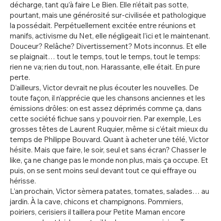
décharge, tant qu’à faire Le Bien. Elle n’était pas sotte,
pourtant, mais une générosité sur-civilisée et pathologique
la possédait. Perpétuellement excitée entre réunions et
manifs, activisme du Net, elle négligeait l’ici et le maintenant.
Douceur? Relâche? Divertissement? Mots inconnus. Et elle
se plaignait… tout le temps, tout le temps, tout le temps:
rien ne va; rien du tout, non. Harassante, elle était. En pure
perte.
D’ailleurs, Victor devrait ne plus écouter les nouvelles. De
toute façon, il n’apprécie que les chansons anciennes et les
émissions drôles: on est assez déprimés comme ça, dans
cette société fichue sans y pouvoir rien. Par exemple, Les
grosses têtes de Laurent Ruquier, même si c’était mieux du
temps de Philippe Bouvard. Quant à acheter une télé, Victor
hésite. Mais que faire, le soir, seul et sans écran? Chasser le
like, ça ne change pas le monde non plus, mais ça occupe. Et
puis, on se sent moins seul devant tout ce qui effraye ou
hérisse.
L’an prochain, Victor sèmera patates, tomates, salades… au
jardin. À la cave, chicons et champignons. Pommiers,
poiriers, cerisiers il taillera pour Petite Maman encore