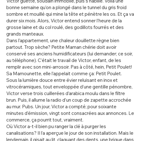
Victor guette, soudain immobile, puis s’habille. Voilà une
bonne semaine qu’on a plongé dans le tunnel du gris froid
sombre et mouillé qui mine la tête et pénètre les os. Et ça va
durer six mois. Alors, Victor entend sonner l’heure de la
grosse laine et du col roulé, des godillots fourrés et des
grands manteaux.
Dans l’appartement, une chaleur douillette règne bien
partout. Trop sèche? Petite Maman chérie doit avoir
conservé ses anciens humidificateurs (lui demander; ce soir,
au téléphone). C’était le travail de Victor, enfant, de les
remplir avec son mini-arrosoir. Pas à côté, hein, Petit Poulet!
Sa Mamounette, elle l’appelait comme ça: Petit Poulet.
Sous la lumière douce entre évier reluisant en inox et
vitrocéramiques, tout enveloppée d’une gentille pénombre,
Victor verse trois cuillerées d’arabica moulu dans le filtre
brun. Puis, il allume la radio d’un coup de zapette accrochée
au mur. Pubs. Un jour, Victor a compté; pour soixante
minutes d’émission, vingt sont consacrées aux annonces. Le
commerce, ça pourrit tout, vraiment.
Où Victor a-t-il bien pu ranger la clé à purger les
canalisations? Il l’a aperçue le jour de son installation. Mais le
lendemain, il gisait au lit, claquant des dents, une brique dans