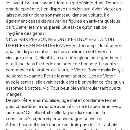
les avant-bras au savon. Idem, au gel désinfectant. Depuis la
grande épidémie, il en dispose un bidon sur l’évier. Victor en
laisse aussi un dans son manteau, dans sa voiture. Il a
également cessé de relaver les figures en arrivant quelque
part. Serrer les mains, pareil. Qu’est-ce qu’on sait de
l’hygiène des gens?
VINGT-SIX PERSONNES ONT PÉRI NOYÉES LA NUIT
DERNIÈRE EN MÉDITERRANÉE. Victor remplit le réservoir
opacifié du percolateur, au tiers environ (à nettoyer au
vinaigre; ce soir). Bientôt, la cafetière glougloute gentiment
et diffuse dans l’air tiède une odeur de bonheur. Le ventre
commence à le tirailler, d’ailleurs, le Victor. Bonne maladie, ça!
se serait exclamée Petite Maman adorée. L’ex de Victor,
avec le temps, elle avait perdu cette bienveillance: t’es qu’un
estomac à pattes, Vic! Tout peut bien s’écrouler tant que tu
manges.
Devait-il être ainsi moralisé, jugé mal et condamné ferme
pour considérer le monde avec réalisme et soi-même avec
justesse? Qui elle était, celle-là, pour lui examiner la
conscience? Ici, rien ni personne n’agresse Victor.
À tout hasard, il ouvre encore un tiroir: pas de clé. Tant pis.