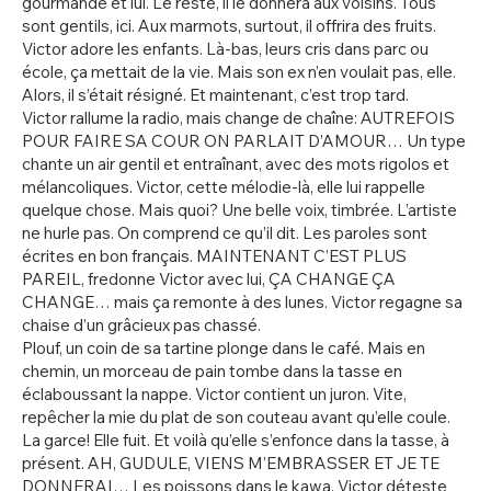
gourmande et lui. Le reste, il le donnera aux voisins. Tous
sont gentils, ici. Aux marmots, surtout, il offrira des fruits.
Victor adore les enfants. Là-bas, leurs cris dans parc ou
école, ça mettait de la vie. Mais son ex n’en voulait pas, elle.
Alors, il s’était résigné. Et maintenant, c’est trop tard.
Victor rallume la radio, mais change de chaîne: AUTREFOIS
POUR FAIRE SA COUR ON PARLAIT D’AMOUR… Un type
chante un air gentil et entraînant, avec des mots rigolos et
mélancoliques. Victor, cette mélodie-là, elle lui rappelle
quelque chose. Mais quoi? Une belle voix, timbrée. L’artiste
ne hurle pas. On comprend ce qu’il dit. Les paroles sont
écrites en bon français. MAINTENANT C’EST PLUS
PAREIL, fredonne Victor avec lui, ÇA CHANGE ÇA
CHANGE… mais ça remonte à des lunes. Victor regagne sa
chaise d’un grâcieux pas chassé.
Plouf, un coin de sa tartine plonge dans le café. Mais en
chemin, un morceau de pain tombe dans la tasse en
éclaboussant la nappe. Victor contient un juron. Vite,
repêcher la mie du plat de son couteau avant qu’elle coule.
La garce! Elle fuit. Et voilà qu’elle s’enfonce dans la tasse, à
présent. AH, GUDULE, VIENS M’EMBRASSER ET JE TE
DONNERAI… Les poissons dans le kawa, Victor déteste