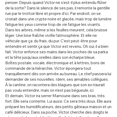
penser. Depuis quand Victor ne s’est-il plus entendu flûter
de la sorte? Dans le silence de ses pas, il remonte la gentille
rue par le trottoir libre et propre d’ici. Par endroit, on se
croirait dans une crypte noire et glacée, mais trop de lumière
fatigue les yeux comme trop de vie fatigue les vivants.
Dans les arbres, même si les feuilles meurent, cela bruisse
léger. Une bise fraîche vivifie l’atmosphère. Et elle ne
véhicule que ça: du frais, du pur. C’est peut-être pour
entendre et sentir ça que Victor est revenu. Oh oui, il a bien
fait. Victor enfonce ses mains dans les poches de sa parka
et la tête jusqu’aux oreilles dans son écharpe bleue.
Boîtes postale, vocale, électronique et à lettres, bons de
commande de la hiérarchie, Victor épongera tout
tranquillement dès son arrivée au bureau. Le chef passera lui
demander de ses nouvelles. Idem, ses aimables collègues.
À la cantine, on racontera des blagues que son ex n’aurait
pas voulu entendre, mais on n’est pas bégueule, ici.
Et demain, Victor ira serrer Mamoune dans ses bras, très
fort. Elle sera contente. Lui aussi. Ce sera très doux. Elle aura
préparé les humidificateurs, des petits gâteaux maison et un
café délicieux. Dans sa poche, Victor cherche des doigts le