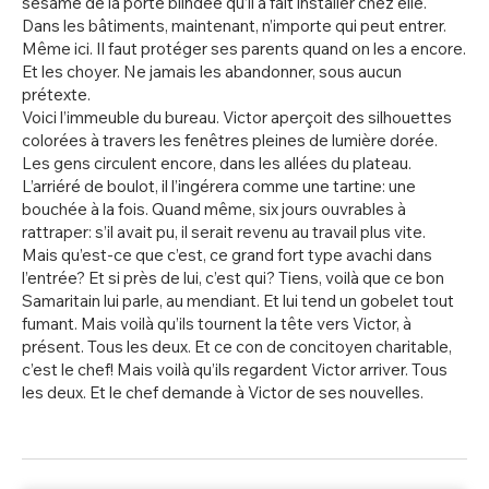
sésame de la porte blindée qu’il a fait installer chez elle.
Dans les bâtiments, maintenant, n’importe qui peut entrer.
Même ici. Il faut protéger ses parents quand on les a encore.
Et les choyer. Ne jamais les abandonner, sous aucun
prétexte.
Voici l’immeuble du bureau. Victor aperçoit des silhouettes
colorées à travers les fenêtres pleines de lumière dorée.
Les gens circulent encore, dans les allées du plateau.
L’arriéré de boulot, il l’ingérera comme une tartine: une
bouchée à la fois. Quand même, six jours ouvrables à
rattraper: s’il avait pu, il serait revenu au travail plus vite.
Mais qu’est-ce que c’est, ce grand fort type avachi dans
l’entrée? Et si près de lui, c’est qui? Tiens, voilà que ce bon
Samaritain lui parle, au mendiant. Et lui tend un gobelet tout
fumant. Mais voilà qu’ils tournent la tête vers Victor, à
présent. Tous les deux. Et ce con de concitoyen charitable,
c’est le chef! Mais voilà qu’ils regardent Victor arriver. Tous
les deux. Et le chef demande à Victor de ses nouvelles.