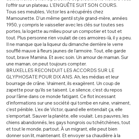
l’offrir sur un plateau. L’ENQUÊTE SUIT SON COURS.
Tous ses meubles, Victor les a récupérés chez
Mamounette. D’un même gentil style grand-mère, années
1950, y compris le vaisselier avec les clés sur toutes ses
portes, la logette au milieu pour un compotier et tout et
tout. Plus personne n’en voulait de ces armoires-là, il y a peu.
Il ne manque que la liqueur du dimanche derrière le verre
soufflé mauve à fleurs jaunes de l’armoire. Tout, elle garde
tout, brave Mamina. Et avec soin. Un amour de maman. Sur
une maman, on peut toujours compter.
BRUXELLES RECONDUIT LES ACCORDS SUR LE
GLYPHOSATE POUR DIX ANS. Ah, les médias et leur
bourrage de crâne. Vraiment, ils exagèrent. Un coup de
zapette pour qu’ils se taisent. Le silence, c’est du repos
pour l’âme dans ce monde fatigant. Ce flot incessant
d’informations sur une société qui tombe en ruine, vraiment,
c’est pénible. L’ex de Victor, quand elle entendait ça, elle
s’emportait. Sauver la planète, elle voulait. Les pauvres, les
chiens abandonnés, les gays hongrois ou tchétchènes, tout
et tout le monde, partout. À un migrant, elle peut bien
donner son lit, maintenant. Et envoyer sa chaudière à la