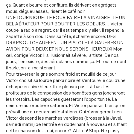
ça. Quant à beurre et confiture, ils dérivent en agrégats
mous, dégueulasses, irisent le café noir.
UNE TOURNIQUETTE POUR FAIRE LA VINAIGRETTE UN
BEL AÉRATEUR POUR BOUFFER LES ODEURS… Victor
coupe la radio à regret, car il est temps d’y aller. Il repend la
zapette à son clou. Dans sa tête, il chante encore: DES
DRAPS QUI CHAUFFENT UN PISTOLET À GAUFRES UN
AVION POUR DEUX ET NOUS SERONS HEUREUX! Mon
œil, corrige Victor. Il s’illusionnait sévère, l’artiste. De nos
jours, il en existe, des aéroplanes comme ça. Et tout ce dont
il parle, on l’a, maintenant.
Pour traverser le gris sombre froid et mouillé de ce jour,
Victor choisit sa lourde parka noire et s’entoure le cou d’une
écharpe en laine bleue. Il ne pleuvra pas. Là-bas, les
profiteurs de la compassion des honnêtes gens joncheront
les trottoirs. Les capuches guetteront l’opportunité. La
ceinture autoroutière saturera. Et Victor parierait bien qu’on
prévoit une ou deux manifestations. Qui n’arrangeront rien.
Victor descend les marches verdâtres (brosser à la Javel,
samedi matin) de l’entrée en dodelinant à nouveau et sifflant
cette chanson de… qui, encore? Ah la la! Stop. Ne plus y