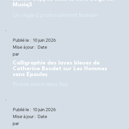
Musiq3
Un regard profondément humain
Publié le :
10 juin 2026
Mise à jour :
Date
par
Calligraphie des laves bleues de
Catherine Boudet sur Les Hommes
sans Epaules
Poésie entre deux îles
Publié le :
10 juin 2026
Mise à jour :
Date
par