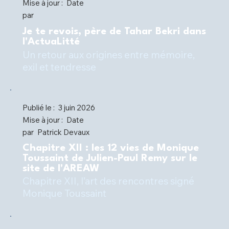
Mise à jour :
Date
par
Je te revois, père de Tahar Bekri dans
l'ActuaLitté
Un retour aux origines entre mémoire,
Publié le :
3 juin 2026
Mise à jour :
Date
par
Patrick Devaux
Chapitre XII : les 12 vies de Monique
Toussaint de Julien-Paul Remy sur le
site de l'AREAW
Chapitre XII, l’art des rencontres signé
Monique Toussaint