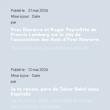
Publié le :
21 mai 2026
Mise à jour :
Date
par
Yves Navarre et Roger Peyrefitte de
Francis Lamberg sur le site de
l'association des Amis d'Yves Navarre
Deux écrivains, une amitié en débats
Publié le :
12 mai 2026
Mise à jour :
Date
par
Je te revois, père de Tahar Bekri dans
Kapitalis
Je te revois, père : remonter le temps
pour éclairer l’absence