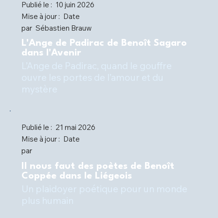
Publié le :
10 juin 2026
Mise à jour :
Date
par
Sébastien Brauw
L'Ange de Padirac de Benoît Sagaro
dans l'Avenir
L’Ange de Padirac, quand le gouffre
ouvre les portes de l’amour et du
mystère
Publié le :
21 mai 2026
Mise à jour :
Date
par
Il nous faut des poètes de Benoît
Coppée dans le Liégeois
Un plaidoyer poétique pour un monde
plus humain