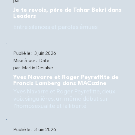
par
Je te revois, père de Tahar Bekri dans
Leaders
Entre silences et paroles émues
Publié le :
3 juin 2026
Mise à jour :
Date
par
Martin Desalve
Yves Navarre et Roger Peyrefitte de
Francis Lamberg dans MACazine
Yves Navarre et Roger Peyrefitte, deux
voix singulières, un même débat sur
l’homosexualité et la liberté
Publié le :
3 juin 2026