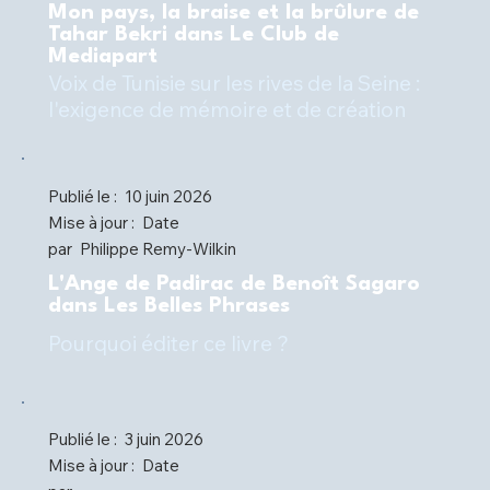
Mon pays, la braise et la brûlure de
Tahar Bekri dans Le Club de
Mediapart
Voix de Tunisie sur les rives de la Seine :
l'exigence de mémoire et de création
Publié le :
10 juin 2026
Mise à jour :
Date
par
Philippe Remy-Wilkin
L'Ange de Padirac de Benoît Sagaro
dans Les Belles Phrases
Pourquoi éditer ce livre ?
Publié le :
3 juin 2026
Mise à jour :
Date