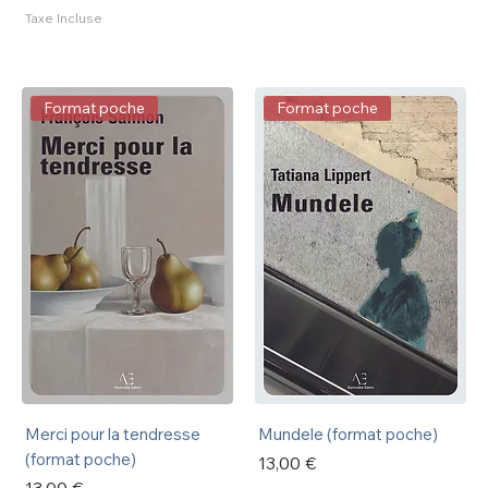
Taxe Incluse
Format poche
Format poche
Merci pour la tendresse
Mundele (format poche)
(format poche)
Prix
13,00 €
Prix