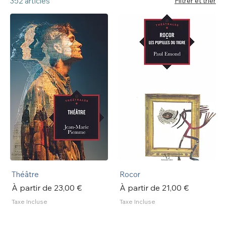
352 articles
Filtrer et trier
Théâtre
Rocor
Prix promotionnel
Prix promotionnel
À partir de
23,00 €
À partir de
21,00 €
Taxe Incluse
Taxe Incluse