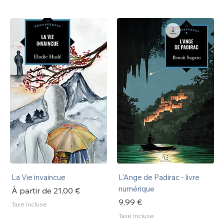
La Vie invaincue
L'Ange de Padirac - livre
numérique
Prix promotionnel
À partir de
21,00 €
Prix
9,99 €
Taxe Incluse
Taxe Incluse