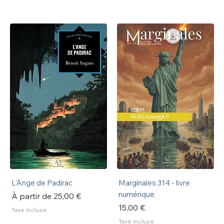
L'Ange de Padirac
Marginales 314 - livre
numérique
Prix promotionnel
À partir de
25,00 €
Prix
15,00 €
Taxe Incluse
Taxe Incluse