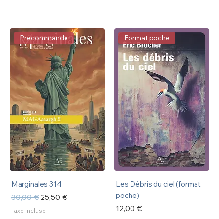
Précommande
Format poche
Marginales 314
Les Débris du ciel (format
poche)
Prix original
Prix promotionnel
30,00 €
25,50 €
Prix
12,00 €
Taxe Incluse