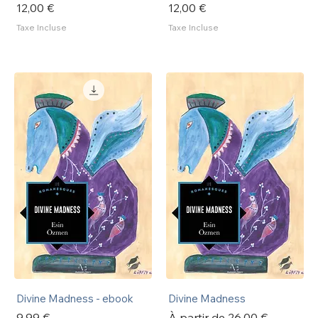
Prix
Prix
12,00 €
12,00 €
Taxe Incluse
Taxe Incluse
Divine Madness - ebook
Divine Madness
Prix
Prix promotionnel
9,99 €
À partir de
26,00 €