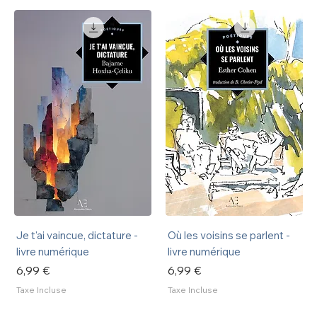
Je t'ai vaincue, dictature -
Où les voisins se parlent -
livre numérique
livre numérique
Prix
Prix
6,99 €
6,99 €
Taxe Incluse
Taxe Incluse