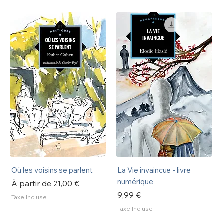
Où les voisins se parlent
La Vie invaincue - livre
numérique
Prix promotionnel
À partir de
21,00 €
Prix
9,99 €
Taxe Incluse
Taxe Incluse