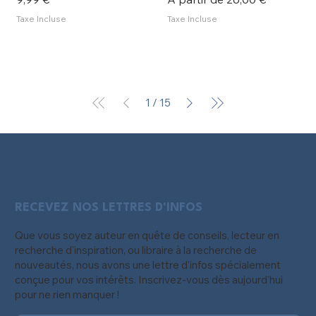
Taxe Incluse
Taxe Incluse
1
/
15
RECEVEZ NOS LETTRES D'INFOS
Que vous soyez auteur en quête de conseils, lecteur en
recherche d'inspiration, ou libraire à la recherche de
nouveautés, nous avons une lettre d'infos spécialement
conçue pour vos intérêts. Inscrivez-vous dès aujourd'hui
pour ne rien manquer !