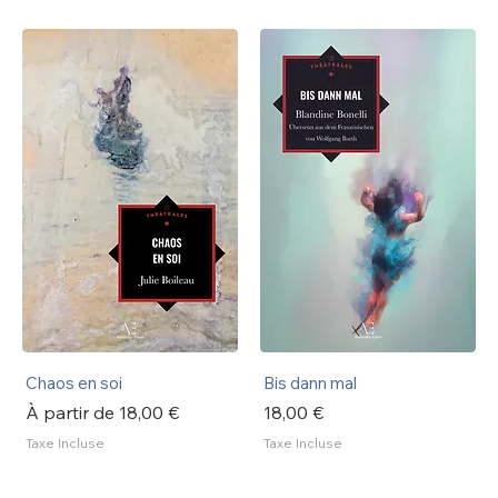
Chaos en soi
Bis dann mal
Prix promotionnel
Prix
À partir de
18,00 €
18,00 €
Taxe Incluse
Taxe Incluse