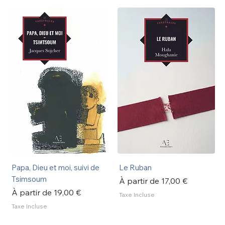
Papa, Dieu et moi, suivi de
Le Ruban
Tsimsoum
Prix promotionnel
À partir de
17,00 €
Prix promotionnel
À partir de
19,00 €
Taxe Incluse
Taxe Incluse