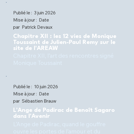
Publié le :
3 juin 2026
Mise à jour :
Date
par
Patrick Devaux
Chapitre XII : les 12 vies de Monique
Toussaint de Julien-Paul Remy sur le
site de l'AREAW
Chapitre XII, l’art des rencontres signé
Monique Toussaint
Publié le :
10 juin 2026
Mise à jour :
Date
par
Sébastien Brauw
L'Ange de Padirac de Benoît Sagaro
dans l'Avenir
L’Ange de Padirac, quand le gouffre
ouvre les portes de l’amour et du