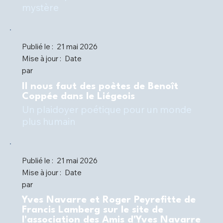
mystère
Publié le :
21 mai 2026
Mise à jour :
Date
par
Il nous faut des poètes de Benoît
Coppée dans le Liégeois
Un plaidoyer poétique pour un monde
plus humain
Publié le :
21 mai 2026
Mise à jour :
Date
par
Yves Navarre et Roger Peyrefitte de
Francis Lamberg sur le site de
l'association des Amis d'Yves Navarre