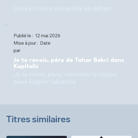
Deux écrivains, une amitié en débats
Publié le :
12 mai 2026
Mise à jour :
Date
par
Je te revois, père de Tahar Bekri dans
Kapitalis
Je te revois, père : remonter le temps
pour éclairer l’absence
Titres similaires