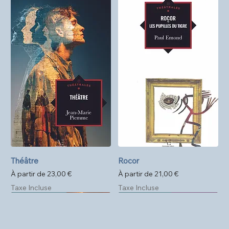
Théâtre
Rocor
Prix promotionnel
Prix promotionnel
À partir de
23,00 €
À partir de
21,00 €
Taxe Incluse
Taxe Incluse
Précommande
Format poche