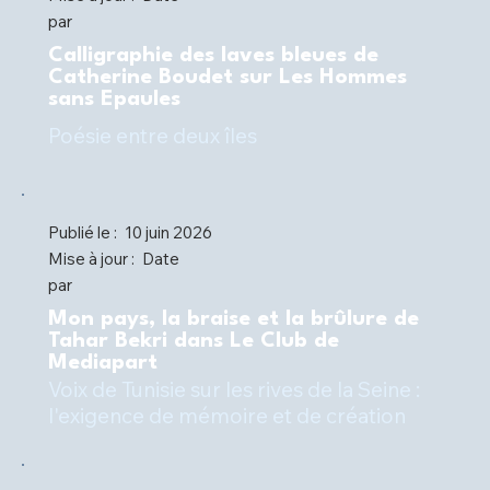
par
Calligraphie des laves bleues de
Catherine Boudet sur Les Hommes
sans Epaules
Poésie entre deux îles
Publié le :
10 juin 2026
Mise à jour :
Date
par
Mon pays, la braise et la brûlure de
Tahar Bekri dans Le Club de
Mediapart
Voix de Tunisie sur les rives de la Seine :
l'exigence de mémoire et de création