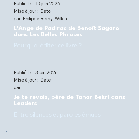
Publié le :
10 juin 2026
Mise à jour :
Date
par
Philippe Remy-Wilkin
L'Ange de Padirac de Benoît Sagaro
dans Les Belles Phrases
Pourquoi éditer ce livre ?
Publié le :
3 juin 2026
Mise à jour :
Date
par
Je te revois, père de Tahar Bekri dans
Leaders
Entre silences et paroles émues