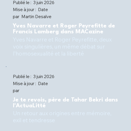
Publié le :
3 juin 2026
Mise à jour :
Date
par
Martin Desalve
Yves Navarre et Roger Peyrefitte de
Francis Lamberg dans MACazine
Yves Navarre et Roger Peyrefitte, deux
voix singulières, un même débat sur
l’homosexualité et la liberté
Publié le :
3 juin 2026
Mise à jour :
Date
par
Je te revois, père de Tahar Bekri dans
l'ActuaLitté
Un retour aux origines entre mémoire,