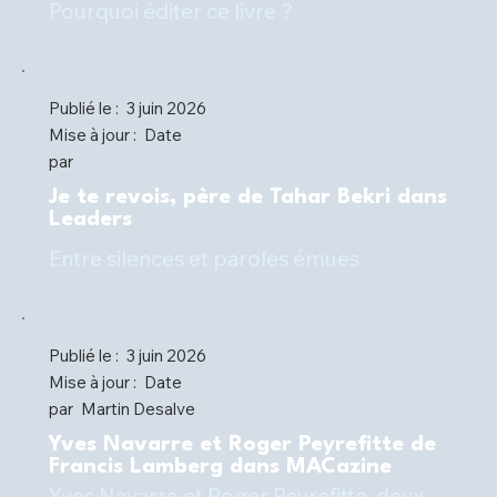
Pourquoi éditer ce livre ?
Publié le :
3 juin 2026
Mise à jour :
Date
par
Je te revois, père de Tahar Bekri dans
Leaders
Entre silences et paroles émues
Publié le :
3 juin 2026
Mise à jour :
Date
par
Martin Desalve
Yves Navarre et Roger Peyrefitte de
Francis Lamberg dans MACazine
Yves Navarre et Roger Peyrefitte, deux