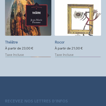
Théâtre
Rocor
Prix promotionnel
Prix promotionnel
À partir de
23,00 €
À partir de
21,00 €
Taxe Incluse
Taxe Incluse
Précommande
Format poche
RECEVEZ NOS LETTRES D'INFOS