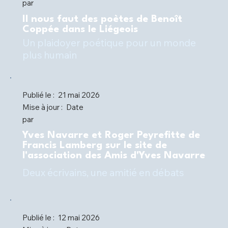
par
Il nous faut des poètes de Benoît
Coppée dans le Liégeois
Un plaidoyer poétique pour un monde
plus humain
Publié le :
21 mai 2026
Mise à jour :
Date
par
Yves Navarre et Roger Peyrefitte de
Francis Lamberg sur le site de
l'association des Amis d'Yves Navarre
Deux écrivains, une amitié en débats
Publié le :
12 mai 2026