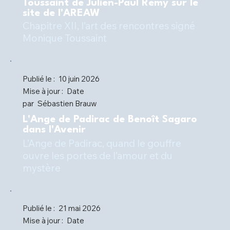
Toussaint de Julien-Paul Remy sur le
site de l'AREAW
Chapitre XII, l’art des rencontres signé
Monique Toussaint
Publié le :
10 juin 2026
Mise à jour :
Date
par
Sébastien Brauw
L'Ange de Padirac de Benoît Sagaro
dans l'Avenir
L’Ange de Padirac, quand le gouffre
ouvre les portes de l’amour et du
mystère
Publié le :
21 mai 2026
Mise à jour :
Date