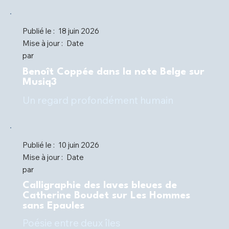
Publié le :
18 juin 2026
Mise à jour :
Date
par
Benoît Coppée dans la note Belge sur
Musiq3
Un regard profondément humain
Publié le :
10 juin 2026
Mise à jour :
Date
par
Calligraphie des laves bleues de
Catherine Boudet sur Les Hommes
sans Epaules
Poésie entre deux îles