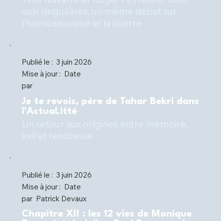
voix singulières, un même débat sur
l’homosexualité et la liberté
Publié le :
3 juin 2026
Mise à jour :
Date
par
Je te revois, père de Tahar Bekri dans
l'ActuaLitté
Un retour aux origines entre mémoire,
Publié le :
3 juin 2026
Mise à jour :
Date
par
Patrick Devaux
Chapitre XII : les 12 vies de Monique