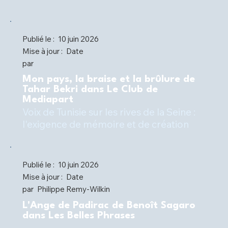
Publié le :
10 juin 2026
Mise à jour :
Date
par
Mon pays, la braise et la brûlure de
Tahar Bekri dans Le Club de
Mediapart
Voix de Tunisie sur les rives de la Seine :
l'exigence de mémoire et de création
Publié le :
10 juin 2026
Mise à jour :
Date
par
Philippe Remy-Wilkin
L'Ange de Padirac de Benoît Sagaro
dans Les Belles Phrases