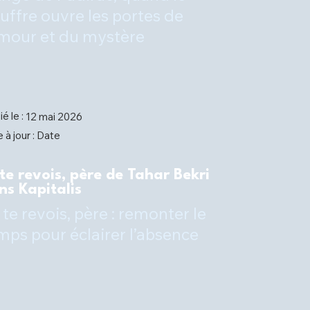
uffre ouvre les portes de
amour et du mystère
ié le :
12 mai 2026
Date
 à jour :
 te revois, père de Tahar Bekri
ns Kapitalis
 te revois, père : remonter le
mps pour éclairer l’absence