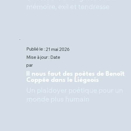
Publié le :
21 mai 2026
Date
Mise à jour :
par
Il nous faut des poètes de Benoît
Coppée dans le Liégeois
Un plaidoyer poétique pour un
monde plus humain