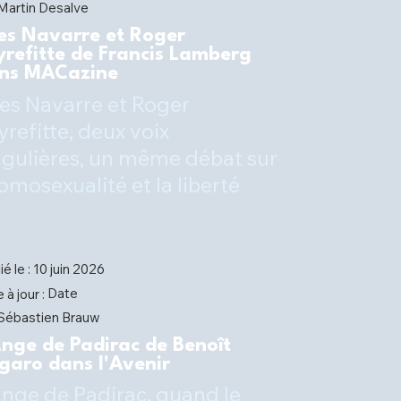
Martin Desalve
es Navarre et Roger
yrefitte de Francis Lamberg
ns MACazine
es Navarre et Roger
yrefitte, deux voix
ngulières, un même débat sur
homosexualité et la liberté
ié le :
10 juin 2026
Date
 à jour :
Sébastien Brauw
Ange de Padirac de Benoît
garo dans l'Avenir
Ange de Padirac, quand le