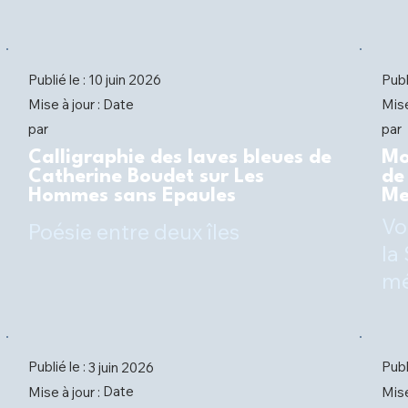
Publié le :
Publ
10 juin 2026
Date
Mise à jour :
Mise
par
par
Calligraphie des laves bleues de
Mo
Catherine Boudet sur Les
de
Hommes sans Epaules
Me
Vo
Poésie entre deux îles
la
mé
Publié le :
Publ
3 juin 2026
Date
Mise à jour :
Mise