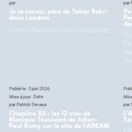
par
par
Je te revois, père de Tahar Bekri
Yv
dans Leaders
Pe
da
Entre silences et paroles émues
Yv
Pe
si
l’
Publié le :
Publ
3 juin 2026
Date
Mise à jour :
Mise
Patrick Devaux
par
par
Chapitre XII : les 12 vies de
L'
Monique Toussaint de Julien-
Sa
Paul Remy sur le site de l'AREAW
L’