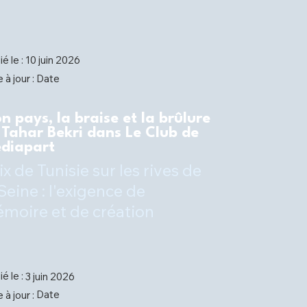
ié le :
10 juin 2026
Date
 à jour :
n pays, la braise et la brûlure
 Tahar Bekri dans Le Club de
diapart
ix de Tunisie sur les rives de
 Seine : l'exigence de
moire et de création
ié le :
3 juin 2026
Date
 à jour :