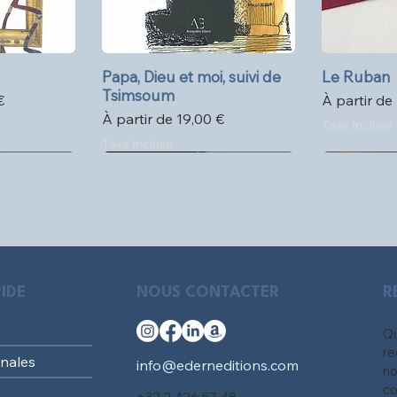
pide
Papa, Dieu et moi, suivi de
Aperçu rapide
Le Ruban
Ape
Tsimsoum
l
Prix promo
€
À partir de
Prix promotionnel
À partir de
19,00 €
Taxe Incluse
Taxe Incluse
IDE
NOUS CONTACTER
R
Qu
re
nales
info@ederneditions.com
no
co