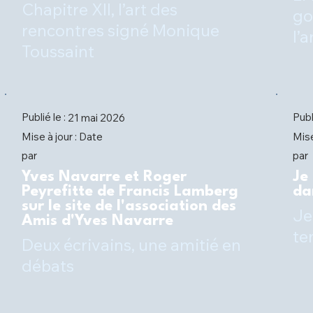
Chapitre XII, l’art des
go
rencontres signé Monique
l’
Toussaint
Publié le :
Publ
21 mai 2026
Date
Mise à jour :
Mise
par
par
Yves Navarre et Roger
Je
Peyrefitte de Francis Lamberg
da
sur le site de l'association des
Je
Amis d'Yves Navarre
te
Deux écrivains, une amitié en
débats