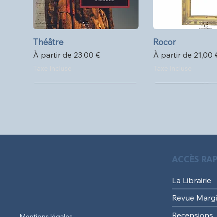
Théâtre
Aperçu rapide
Rocor
Aperçu ra
Prix promotionnel
Prix promotionne
À partir de
23,00 €
À partir de
21,00 
Taxe Incluse
Taxe Incluse
Format poche
ACCÈS RAP
La Librairie
Revue Margi
Recensions
Mentions légales