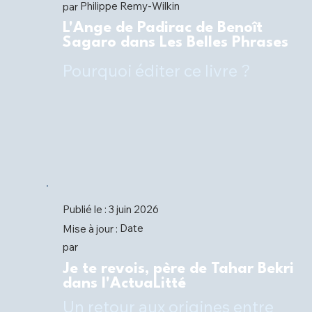
Philippe Remy-Wilkin
par
L'Ange de Padirac de Benoît
Sagaro dans Les Belles Phrases
Pourquoi éditer ce livre ?
Publié le :
3 juin 2026
Date
Mise à jour :
par
Je te revois, père de Tahar Bekri
dans l'ActuaLitté
Un retour aux origines entre