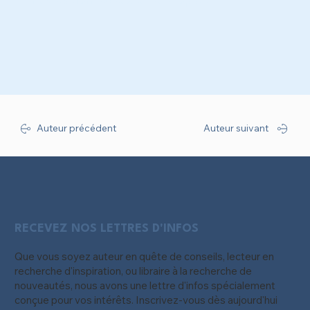
Récitation du texte de Coppée
Auteur précédent
Auteur suivant
RECEVEZ NOS LETTRES D'INFOS
Que vous soyez auteur en quête de conseils, lecteur en
recherche d'inspiration, ou libraire à la recherche de
nouveautés, nous avons une lettre d'infos spécialement
conçue pour vos intérêts. Inscrivez-vous dès aujourd'hui