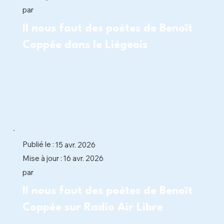
par
Il nous faut des poètes de Benoît
Coppée dans le Liégeois
Un plaidoyer poétique pour un monde
plus humain
Publié le :
15 avr. 2026
16 avr. 2026
Mise à jour :
par
Il nous faut des poètes de Benoît
Coppée sur Radio Air Libre