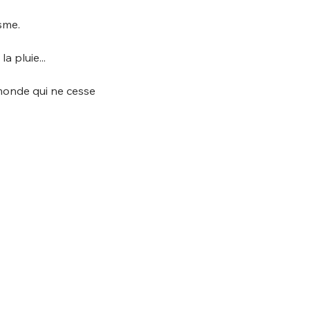
sme.
a pluie...
 monde qui ne cesse 