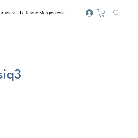
brairie
La Revue Marginales
siq3