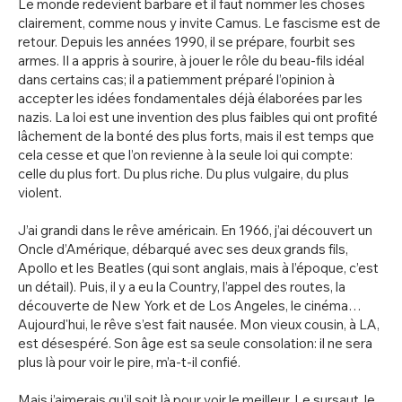
Le monde redevient barbare et il faut nommer les choses
clairement, comme nous y invite Camus. Le fascisme est de
retour. Depuis les années 1990, il se prépare, fourbit ses
armes. Il a appris à sourire, à jouer le rôle du beau-fils idéal
dans certains cas; il a patiemment préparé l’opinion à
accepter les idées fondamentales déjà élaborées par les
nazis. La loi est une invention des plus faibles qui ont profité
lâchement de la bonté des plus forts, mais il est temps que
cela cesse et que l’on revienne à la seule loi qui compte:
celle du plus fort. Du plus riche. Du plus vulgaire, du plus
violent.
J’ai grandi dans le rêve américain. En 1966, j’ai découvert un
Oncle d’Amérique, débarqué avec ses deux grands fils,
Apollo et les Beatles (qui sont anglais, mais à l’époque, c’est
un détail). Puis, il y a eu la Country, l’appel des routes, la
découverte de New York et de Los Angeles, le cinéma…
Aujourd'hui, le rêve s’est fait nausée. Mon vieux cousin, à LA,
est désespéré. Son âge est sa seule consolation: il ne sera
plus là pour voir le pire, m’a-t-il confié.
Mais j’aimerais qu’il soit là pour voir le meilleur. Le sursaut, le