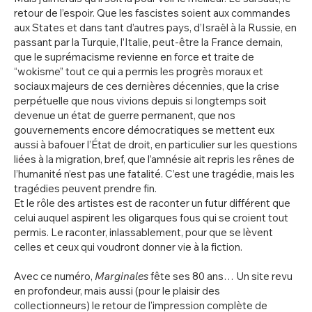
retour de l’espoir. Que les fascistes soient aux commandes
aux States et dans tant d’autres pays, d’Israël à la Russie, en
passant par la Turquie, l’Italie, peut-être la France demain,
que le suprémacisme revienne en force et traite de
“wokisme” tout ce qui a permis les progrès moraux et
sociaux majeurs de ces dernières décennies, que la crise
perpétuelle que nous vivions depuis si longtemps soit
devenue un état de guerre permanent, que nos
gouvernements encore démocratiques se mettent eux
aussi à bafouer l’État de droit, en particulier sur les questions
liées à la migration, bref, que l’amnésie ait repris les rênes de
l’humanité n’est pas une fatalité. C’est une tragédie, mais les
tragédies peuvent prendre fin.
Et le rôle des artistes est de raconter un futur différent que
celui auquel aspirent les oligarques fous qui se croient tout
permis. Le raconter, inlassablement, pour que se lèvent
celles et ceux qui voudront donner vie à la fiction.
Avec ce numéro,
Marginales
fête ses 80 ans… Un site revu
en profondeur, mais aussi (pour le plaisir des
collectionneurs) le retour de l'impression complète de