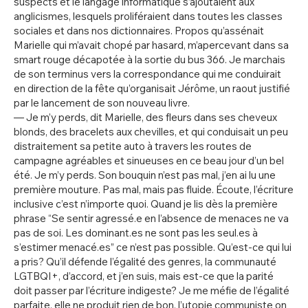
suspects et le langage informatique s’ajoutaient aux
anglicismes, lesquels proliféraient dans toutes les classes
sociales et dans nos dictionnaires. Propos qu’assénait
Marielle qui m’avait chopé par hasard, m’apercevant dans sa
smart rouge décapotée à la sortie du bus 366. Je marchais
de son terminus vers la correspondance qui me conduirait
en direction de la fête qu’organisait Jérôme, un raout justifié
par le lancement de son nouveau livre.
— Je m’y perds, dit Marielle, des fleurs dans ses cheveux
blonds, des bracelets aux chevilles, et qui conduisait un peu
distraitement sa petite auto à travers les routes de
campagne agréables et sinueuses en ce beau jour d’un bel
été. Je m’y perds. Son bouquin n’est pas mal, j’en ai lu une
première mouture. Pas mal, mais pas fluide. Écoute, l’écriture
inclusive c’est n’importe quoi. Quand je lis dès la première
phrase “Se sentir agressé.e en l’absence de menaces ne va
pas de soi. Les dominant.es ne sont pas les seul.es à
s’estimer menacé.es” ce n’est pas possible. Qu’est-ce qui lui
a pris? Qu’il défende l’égalité des genres, la communauté
LGTBQI+, d’accord, et j’en suis, mais est-ce que la parité
doit passer par l’écriture indigeste? Je me méfie de l’égalité
parfaite, elle ne produit rien de bon, l’utopie communiste on