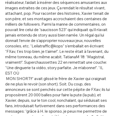
réalisateur, l’aidait à insérer des séquences amusantes aux
images extraites de ces jeux. Ça rendait le résultat vivant,
attachant, pop. Pour raconter des histoires, Xavier tenait de
son père, et ses montages accrochaient des centaines de
milliers de followers. Parmi la manne de commentaires, on
pouvait lire celui de “saucisson 523” qui indiquait qu’il n’avait
jamais entendu de story aussi bien narrée. Un régal qui lui
donnait l’envie de s’approprier nouveaux jeux, nouvelles
consoles, etc. “Leilatraffic@kops” s’emballait en écrivant
“FXav, t’es trop bien, je t’aime!”. Le reste était à l’avenant, du
même tonneau, du même acabit. TatianaM 18: “Magistral,
vraiment!”. Superchaussettes 22 en remettait une couche:
“Une dinguerie ta vidéo, story parfaite. Je m’abonne!”. “IL
EST OÙ
MON SHORT!!” avait glissé le frère de Xavier qui craignait
de ne plus le revoir (son short). Soit. Du coup, des
annonceurs se sont penchés sur cette pépite de FXav; ils lui
proposèrent 20 000 balles pour faire la pute (la pub), et
Xavier, depuis, sur le ton cool, nonchalant, qui séduisait ses
fans, introduisait furtivement dans ses performances des
messages: “grâce à H. le sponso, je peux me permettre de