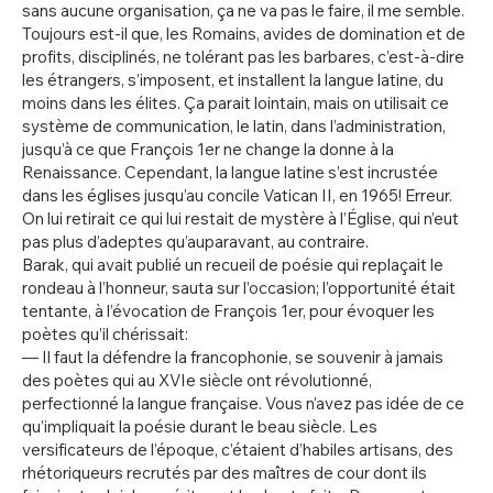
sans aucune organisation, ça ne va pas le faire, il me semble.
Toujours est-il que, les Romains, avides de domination et de
profits, disciplinés, ne tolérant pas les barbares, c’est-à-dire
les étrangers, s’imposent, et installent la langue latine, du
moins dans les élites. Ça parait lointain, mais on utilisait ce
système de communication, le latin, dans l’administration,
jusqu’à ce que François 1er ne change la donne à la
Renaissance. Cependant, la langue latine s’est incrustée
dans les églises jusqu’au concile Vatican II, en 1965! Erreur.
On lui retirait ce qui lui restait de mystère à l’Église, qui n’eut
pas plus d’adeptes qu’auparavant, au contraire.
Barak, qui avait publié un recueil de poésie qui replaçait le
rondeau à l’honneur, sauta sur l’occasion; l’opportunité était
tentante, à l’évocation de François 1er, pour évoquer les
poètes qu’il chérissait:
— Il faut la défendre la francophonie, se souvenir à jamais
des poètes qui au XVIe siècle ont révolutionné,
perfectionné la langue française. Vous n’avez pas idée de ce
qu’impliquait la poésie durant le beau siècle. Les
versificateurs de l’époque, c’étaient d’habiles artisans, des
rhétoriqueurs recrutés par des maîtres de cour dont ils