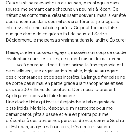
Cela étant, ne relevant plus d’aucunes, je m’intégrais dans
toutes, me sentant dans chacune un peu mis à l’écart. Ce
n’était pas confortable, déstabilisant souvent, mais la variété
des rencontres dans ces milieux si différents, je la jugeais
intéressante, une aubaine parfois. On peut toujours faire
quelque chose de ce qu’on a fait de nous, dit Sartre.
Décidément, je me pensais vraiment dans le jardin d’Épicure!
Blaise, que le mousseux égayait, m’asséna un coup de coude
involontaire dans les côtes, ce qui eut raison de ma rêverie.
— … Voilà pourquoi, disait-il, très animé, la francophonie est
ce qu’elle est, une organisation louable, logique au regard
des circonstances et de ses intérêts. La langue française ne
se porte pas si mal, en partie grâce à la francophonie et ses
plus de 300 millions de locuteurs. Dont nous, ici présent.
Appliquons-nous à lui faire honneur.
Une cloche tinta qui invitait à rejoindre la table garnie de
plats froids. Marielle, réapparue, m’intercepta pour me
demander où j’étais passé et elle en profita pour me
présenter à des personnes perdues de vue, comme Sophia
et Estéban, analystes financiers, très centrés sur eux-