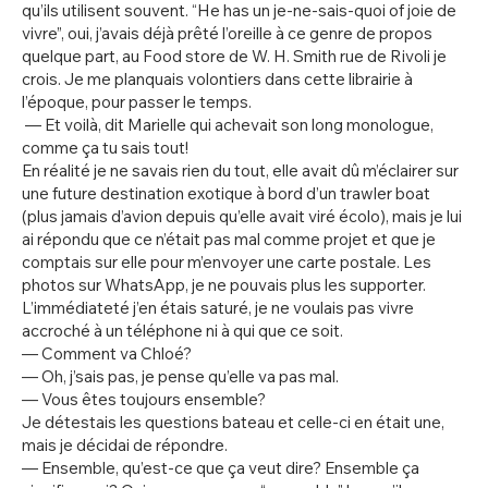
qu’ils utilisent souvent. “He has un je-ne-sais-quoi of joie de
vivre”, oui, j’avais déjà prêté l’oreille à ce genre de propos
quelque part, au Food store de W. H. Smith rue de Rivoli je
crois. Je me planquais volontiers dans cette librairie à
l’époque, pour passer le temps.
— Et voilà, dit Marielle qui achevait son long monologue,
comme ça tu sais tout!
En réalité je ne savais rien du tout, elle avait dû m’éclairer sur
une future destination exotique à bord d’un trawler boat
(plus jamais d’avion depuis qu’elle avait viré écolo), mais je lui
ai répondu que ce n’était pas mal comme projet et que je
comptais sur elle pour m’envoyer une carte postale. Les
photos sur WhatsApp, je ne pouvais plus les supporter.
L’immédiateté j’en étais saturé, je ne voulais pas vivre
accroché à un téléphone ni à qui que ce soit.
— Comment va Chloé?
— Oh, j’sais pas, je pense qu’elle va pas mal.
— Vous êtes toujours ensemble?
Je détestais les questions bateau et celle-ci en était une,
mais je décidai de répondre.
— Ensemble, qu’est-ce que ça veut dire? Ensemble ça