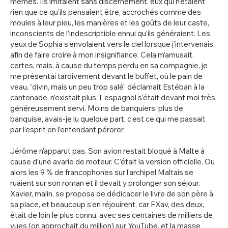
mêmes. Ils imitaient sans discernement, eux qui n’étaient
rien que ce qu’ils pensaient être, accrochés comme des
moules à leur pieu, les manières et les goûts de leur caste,
inconscients de l’indescriptible ennui qu’ils généraient. Les
yeux de Sophia s’envolaient vers le ciel lorsque j’intervenais,
afin de faire croire à mon insignifiance. Cela m’amusait,
certes, mais, à cause du temps perdu en sa compagnie, je
me présentai tardivement devant le buffet, où le pain de
veau, “divin, mais un peu trop salé” déclamait Estéban à la
cantonade, n’existait plus. L’espagnol s’était devant moi très
généreusement servi. Moins de banquiers, plus de
banquise, avais-je lu quelque part, c’est ce qui me passait
par l’esprit en l’entendant pérorer.
Jérôme n’apparut pas. Son avion restait bloqué à Malte à
cause d’une avarie de moteur. C’était la version officielle. Ou
alors les 9 % de francophones sur l’archipel Maltais se
ruaient sur son roman et il devait y prolonger son séjour.
Xavier, malin, se proposa de dédicacer le livre de son père à
sa place, et beaucoup s’en réjouirent, car FXav, des deux,
était de loin le plus connu, avec ses centaines de milliers de
vues (on approchait du million) sur YouTube, et la masse