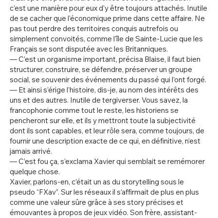
c’est une manière pour eux d’y être toujours attachés. Inutile
de se cacher que l’économique prime dans cette affaire. Ne
pas tout perdre des territoires conquis autrefois ou
simplement convoités, comme l’île de Sainte-Lucie que les
Français se sont disputée avec les Britanniques.
— C’est un organisme important, précisa Blaise, il faut bien
structurer, construire, se défendre, préserver un groupe
social, se souvenir des événements du passé qui l’ont forgé.
— Et ainsi s’érige l’histoire, dis-je, au nom des intérêts des
uns et des autres. Inutile de tergiverser. Vous savez, la
francophonie comme tout le reste, les historiens se
pencheront sur elle, et ils y mettront toute la subjectivité
dont ils sont capables, et leur rôle sera, comme toujours, de
fournir une description exacte de ce qui, en définitive, n’est
jamais arrivé.
— C’est fou ça, s’exclama Xavier qui semblait se remémorer
quelque chose.
Xavier, parlons-en, c’était un as du storytelling sous le
pseudo “FXav”. Sur les réseaux il s’affirmait de plus en plus
comme une valeur sûre grâce à ses story précises et
émouvantes à propos de jeux vidéo. Son frère, assistant-