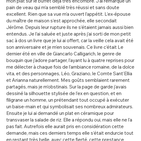
mon plat sur le buffet déjà très encombré. J’ai remarqué un
pain de veau qui m’a semblé très réussi et sans doute
excellent. Rien que sa vue m’a ouvert l’appétit. L’ex-épouse
du maître de maison s’est approchée, elle secondait
Jérôme. Depuis leur rupture ils ne s’étaient jamais aussi bien
entendus. Je l’ai saluée et juste après j’ai sorti de mon petit
sac à dos un livre que je lui ai offert, car la veille cela avait été
son anniversaire et je m’en souvenais. Ce livre c’était Le
dernier été en ville de Giancarlo Calligarich, le genre de
bouquin que j’adore partager, l’ayant lu à quatre reprises pour
me délecter à chaque fois de l’ambiance romaine, de la dolce
vita, et des personnages, Léo, Graziano, le Comte Sant’Ellia
et Arianna naturellement. Mes goûts semblaient rarement
partagés, mais je m’obstinais. Sur la page de garde j’avais
dessiné la silhouette stylisée de l’ex en question, et en
filigrane un homme, un prétendant tout occupé à exécuter
un baise-main et qui symbolisait ses nombreux admirateurs.
Ensuite je lui ai demandé un plat en céramique pour
transvaser la salade de riz. Elle a répondu oui, mais elle ne l’a
pas fait. Autrefois elle aurait pris en considération cette
demande, mais ces derniers temps elle s’était endurcie tout
en restant très belle, avec cette fierté, cette prestance