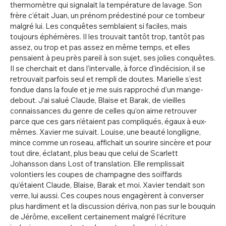
thermomètre qui signalait la température de lavage. Son
frère c’était Juan, un prénom prédestiné pour ce tombeur
malgré lui. Les conquêtes semblaient si faciles, mais
toujours éphémères. Il les trouvait tantôt trop, tantôt pas
assez, ou trop et pas assez en même temps, et elles
pensaient à peu près pareil à son sujet, ses jolies conquêtes.
Il se cherchait et dans l’intervalle, à force d’indécision, il se
retrouvait parfois seul et rempli de doutes. Marielle s’est
fondue dans la foule et je me suis rapproché d’un mange-
debout. J’ai salué Claude, Blaise et Barak, de vieilles
connaissances du genre de celles qu’on aime retrouver
parce que ces gars n’étaient pas compliqués, égaux à eux-
mêmes. Xavier me suivait. Louise, une beauté longiligne,
mince comme un roseau, affichait un sourire sincère et pour
tout dire, éclatant, plus beau que celui de Scarlett
Johansson dans Lost of translation. Elle remplissait
volontiers les coupes de champagne des soiffards
qu’étaient Claude, Blaise, Barak et moi. Xavier tendait son
verre, lui aussi. Ces coupes nous engagèrent à converser
plus hardiment et la discussion dériva, non pas sur le bouquin
de Jérôme, excellent certainement malgré l’écriture