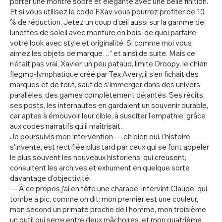
porter une montre sobre et élégante avec une belle finition.
Et si vous utilisez le code FXav vous pourrez profiter de 10
% de réduction. Jetez un coup d’œil aussi sur la gamme de
lunettes de soleil avec monture en bois, de quoi parfaire
votre look avec style et originalité. Si comme moi vous
aimez les objets de marque…” et ainsi de suite. Mais ce
n’était pas vrai, Xavier, un peu pataud, limite Droopy, le chien
flegmo-lymphatique créé par Tex Avery, il s’en fichait des
marques et de tout, sauf de s’immerger dans des univers
parallèles, des games complètement déjantés. Ses récits,
ses posts, les internautes en gardaient un souvenir durable,
car aptes à émouvoir leur cible, à susciter l’empathie, grâce
aux codes narratifs qu’il maîtrisait.
Je poursuivis mon intervention — eh bien oui, l’histoire
s’invente, est rectifiée plus tard par ceux qui se font appeler
le plus souvent les nouveaux historiens, qui creusent,
consultent les archives et exhument en quelque sorte
davantage d’objectivité.
— À ce propos j’ai en tête une charade, intervint Claude, qui
tombe à pic, comme on dit: mon premier est une couleur,
mon second un primate proche de l’homme, mon troisième
un outil qui serre entre deux mâchoires, et mon quatrième