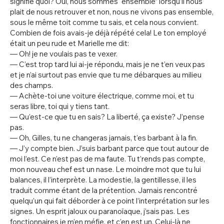
signifie quoi? Oui, nous sommes “ensemble” lorsqu’il nous
plait de nous retrouver et non, nous ne vivons pas ensemble,
sous le même toit comme tu sais, et cela nous convient.
Combien de fois avais-je déjà répété cela! Le ton employé
était un peu rude et Marielle me dit:
— Oh! je ne voulais pas te vexer.
— C’est trop tard lui ai-je répondu, mais je ne t’en veux pas
et je n’ai surtout pas envie que tu me débarques au milieu
des champs.
— Achète-toi une voiture électrique, comme moi, et tu
seras libre, toi qui y tiens tant.
— Qu’est-ce que tu en sais? La liberté, ça existe? J’pense
pas.
— Oh, Gilles, tu ne changeras jamais, t’es barbant à la fin.
— J’y compte bien. J’suis barbant parce que tout autour de
moi l’est. Ce n’est pas de ma faute. Tu t’rends pas compte,
mon nouveau chef est un nase. Le moindre mot que tu lui
balances, il l’interprète. La modestie, la gentillesse, il les
traduit comme étant de la prétention. Jamais rencontré
quelqu’un qui fait déborder à ce point l’interprétation sur les
signes. Un esprit jaloux ou paranoïaque, j’sais pas. Les
fonctionnaires je m’en méfie, et c’en est un. Celui-là ne