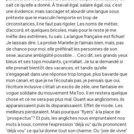
sait ce qu’elle a donné. À travail égal, salaire égal, oui, c’est
une évidence, mais saccager et alourdir une langue sous
prétexte que le masculin l’emporte en trop de
circonstances, il ne faut pas rigoler. Les noms de métier,
d’accord, et quelques bricoles, mais pour le reste je me
méfie des extrêmes, tu sais. La langue française est fichue!
Je laissais dire. La prolixe Marielle je l’aimais bien, mais, pas
de chance pour moi, elle préférait les personnes de son
sexe, aucune ambigüité possible… Ceci dit, ses grands yeux
bleus et ses tops moulants, ça m’allait. Je lui ai demandé si
elle prenait bientôt des vacances, et tandis qu’elle
s’engageait dans une réponse trop longue, plus bavarde que
mon canari, et que je ne l’écoutais pas, je pensais que oui,
l’écriture inclusive c’était un excès de zèle, une fantaisie en
vogue solidaire du mouvement MeToo. Il en restera quelque
chose et ce ne sera pas plus mal. Quant aux anglicismes, ils
apparaissaient puis ils disparaissaient. Effet de mode. Les
meilleurs perduraient. Mais pourquoi “flyers” à la place de
“prospectus”? Et puis, les angliches nous empruntaient nos
mots à nous, comme l’expression “déjà vu” qu’ils prononcent
“déjà vou” ce qui lui donne tout son charme. Ou “joie de vivre”