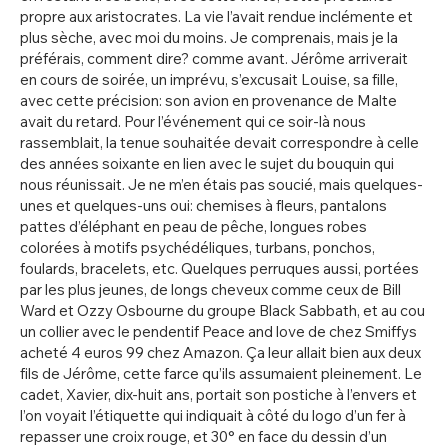
propre aux aristocrates. La vie l’avait rendue inclémente et
plus sèche, avec moi du moins. Je comprenais, mais je la
préférais, comment dire? comme avant. Jérôme arriverait
en cours de soirée, un imprévu, s’excusait Louise, sa fille,
avec cette précision: son avion en provenance de Malte
avait du retard. Pour l’événement qui ce soir-là nous
rassemblait, la tenue souhaitée devait correspondre à celle
des années soixante en lien avec le sujet du bouquin qui
nous réunissait. Je ne m’en étais pas soucié, mais quelques-
unes et quelques-uns oui: chemises à fleurs, pantalons
pattes d’éléphant en peau de pêche, longues robes
colorées à motifs psychédéliques, turbans, ponchos,
foulards, bracelets, etc. Quelques perruques aussi, portées
par les plus jeunes, de longs cheveux comme ceux de Bill
Ward et Ozzy Osbourne du groupe Black Sabbath, et au cou
un collier avec le pendentif Peace and love de chez Smiffys
acheté 4 euros 99 chez Amazon. Ça leur allait bien aux deux
fils de Jérôme, cette farce qu’ils assumaient pleinement. Le
cadet, Xavier, dix-huit ans, portait son postiche à l’envers et
l’on voyait l’étiquette qui indiquait à côté du logo d’un fer à
repasser une croix rouge, et 30° en face du dessin d’un