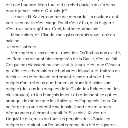
est une bagarre. Mon tout est un chef gaulois qui n’a sans
doute jamais existé. Qui suis-je?
— Je sais, dit Xavier, comme par mégarde. La couleur c’est
vert, le primate c’est singe, l’outil c’est étau, et la bagarre
c’est rixe. Vercingétorix. Cool, fastoche, amusant.
— Mince alors, dit Claude, moi qui comptais vous tenir en
haleine…
Je précisai ceci:
— Vercingétorix, excellente transition. Qu’il ait ou non existé,
les Romains se sont bien emparés de la Gaule, c’est un fait.
Ce que ne relevaient pas nos instituteurs, c’est que César a
qualifié ses adversaires de barbares déloyaux et traîtres qui,
de plus, se défendaient bêtement, sans stratégie. Les
belges n’ont retenus que, horum omnium fortissimi sunt
belgae (de tous les peuples de la Gaule, les Belges sont les
plus braves), et les Français louent et retiennent ce qui les
arrange, de même que les Italiens, les Espagnols, tous. On
ne forge pas une identité nationale à partir de maximes
dépourvues d’éléments positifs. Si je dis à Xavier, ne
t’inquiète pas, mais de tous les peuples de la Gaule les
belges se jetaient sur l’ennemi comme des bêtes ignares