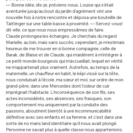
— Bonne idée, dis-je, préviens-nous. Louise qui s’était
aventurée jusqu’au bout du jardin d’agrément vint une
nouvelle fois à notre rencontre et déposa une bouteille de
Taittinger sur une table basse à proximité. — Servez-vous!
dit-elle, ce que nous nous empressâmes de faire.
Claude prolongea les échanges. Je cherchais du regard
Marielle, au loin, mais sans succès; cependant, je m’estimais
heureux de me trouver en si bonne compagnie, celle de
Barak, de Blaise et de Claude, qui m’aidèrent à m’intégrer à
ce petit monde bourgeois qui m’accueillait, lequel en vérité
ne m’appartenait plus vraiment. Autrefois, au temps de la
maternelle, un chauffeur en habit, le képi vissé sur la tête,
nous conduisait à l’école, ma sœur et moi, sur ordre de mon
grand-père, dans une Mercedes dont l’odeur de cuir
imprégnait l’habitacle. L’inconséquence de son fils, ses
actes inconsidérés, ses absences, ses frasques, son
comportement mu uniquement par la conduite des
passions, aboutirent bientôt à une incommunicabilité
définitive avec ses enfants et sa femme, et c’est dans une
sorte de no mans land identitaire qu’il nous avait plongé.
Personne ne savait plus à quelle classe nous appartenions.