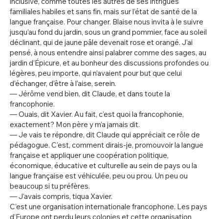
inclusive, comme toutes les autres de ses intrigues
familiales habiles et sans fin, mais sur l’état de santé de la
langue française. Pour changer. Blaise nous invita à le suivre
jusqu’au fond du jardin, sous un grand pommier, face au soleil
déclinant, qui de jaune pâle devenait rose et orangé. J’ai
pensé, à nous entendre ainsi palabrer comme des sages, au
jardin d’Épicure, et au bonheur des discussions profondes ou
légères, peu importe, qui n’avaient pour but que celui
d’échanger, d’être à l’aise, serein.
— Jérôme vend bien, dit Claude, et dans toute la
francophonie.
— Ouais, dit Xavier. Au fait, c’est quoi la francophonie,
exactement? Mon père y m’a jamais dit.
— Je vais te répondre, dit Claude qui appréciait ce rôle de
pédagogue. C’est, comment dirais-je, promouvoir la langue
française et appliquer une coopération politique,
économique, éducative et culturelle au sein de pays ou la
langue française est véhiculée, peu ou prou. Un peu ou
beaucoup si tu préfères.
— J’avais compris, tiqua Xavier.
C’est une organisation internationale francophone. Les pays
d’Europe ont perdu leurs colonies et cette organisation