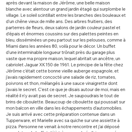
après devant la maison de Jérôme, une belle maison
blanche avec alentour un grand jardin étagé qui surplombe le
village. Le soleil scintillait entre les branches des bouleaux et
d’un chêne vieux de mille ans. Des arbres fruitiers, des
parterres de fleurs, deux salons de jardin couleur pastel et
d’épais et énormes coussins sur des palettes peintes en
bleu, disséminées un peu partout sur les pelouses, comme à
Miami dans les années 80, voilà pour le décor. Un buffet
d’une interminable longueur trônait près du garage plus
vaste que ma propre maison, lequel abritait un ancêtre, un
cabriolet Jaguar XK150 de 1961. Le principe de la fête chez
Jérôme c’était cette bonne vieille auberge espagnole, et
j’avais rapidement concocté une salade de riz, tomates,
poivrons et thon, mélangés à une sauce vinaigrette dont
j’avais le secret. C’est ce que je disais autour de moi, mais en
réalité il n’y avait pas de secret. Je saupoudrais le tout de
brins de ciboulette. Beaucoup de ciboulette qui poussait sur
mon balcon en ville dans les échappements d’automobiles.
Je suis arrivé avec cette préparation contenue dans un
Tupperware, et Marielle avec sa quiche sur une assiette à
pizza. Personne ne venait à notre rencontre et j’ai déposé