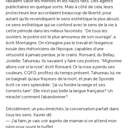
faisaient valoir les mérites et les hauts faits. Des agents
publicitaires en quelque sorte. Mais à côté de cela, leurs
protecteurs leur accordaient beaucoup de liberté, pour
autant qu’ils revendiquent le sens esthétique le plus abouti,
ce sens esthétique qui se confond avec le sens de la vie à
cette période dans les milieux favorisés. “De tous les
ouvriers, le poète est le plus amoureux de son ouvrage”, a
écrit Montaigne. On n’imagine pas le travail et l’exigence
inouïe des rhétoriciens de l’époque, capables d’une
virtuosité à jamais perdue, je le crains. Ronsard, du Bellay,
Jodelle, Tahureau. Ils savaient y faire ces poètes. “Mignonne
allons voir si la rose”, écrit Ronsard. Or la rose a perdu ses
couleurs, CQFD: profitez du temps présent. Tahureau, lui, ne
se baignait qu’aux frayeurs de la mort, et jean de Sponde
écrit ce vers splendide: “j’ai vu fondre la neige et ses
torrents tarir”. Elle n’est pas belle la langue française? Un
miracle! comment l’abandonner?
Décidément, un peu éméchés, la conversation partait dans
tous les sens. Xavier dit:
— J’ai faim, je vais voir auprès de maman si on attend mon
père pour ouvrir le buffet.