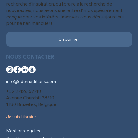
recherche d'inspiration, ou libraire à la recherche de
nouveautés, nous avons une lettre d'infos spécialement
conçue pour vos intérêts. Inscrivez-vous dès aujourd'hui
pour ne rien manquer !
S'abonner
NOUS CONTACTER
info@ederneditions.com
+32 2 426 57 48
Avenue Churchill 28/10
1180 Bruxelles, Belgique
Je suis Libraire
Mentions légales