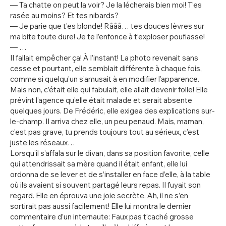
— Ta chatte on peut la voir? Je la lécherais bien moi! T’es
rasée au moins? Et tes nibards?
— Je parie que t’es blonde! Râââ… tes douces lèvres sur
ma bite toute dure! Je te l’enfonce à t’exploser poufiasse!
— …
Il fallait empêcher ça! À l’instant! La photo revenait sans
cesse et pourtant, elle semblait différente à chaque fois,
comme si quelqu’un s’amusait à en modifier l’apparence.
Mais non, c’était elle qui fabulait, elle allait devenir folle! Elle
prévint l’agence qu’elle était malade et serait absente
quelques jours. De Frédéric, elle exigea des explications sur-
le-champ. Il arriva chez elle, un peu penaud. Mais, maman,
c’est pas grave, tu prends toujours tout au sérieux, c’est
juste les réseaux…
Lorsqu’il s’affala sur le divan, dans sa position favorite, celle
qui attendrissait sa mère quand il était enfant, elle lui
ordonna de se lever et de s’installer en face d’elle, à la table
où ils avaient si souvent partagé leurs repas. Il fuyait son
regard. Elle en éprouva une joie secrète. Ah, il ne s’en
sortirait pas aussi facilement! Elle lui montra le dernier
commentaire d’un internaute: Faux pas t’caché grosse