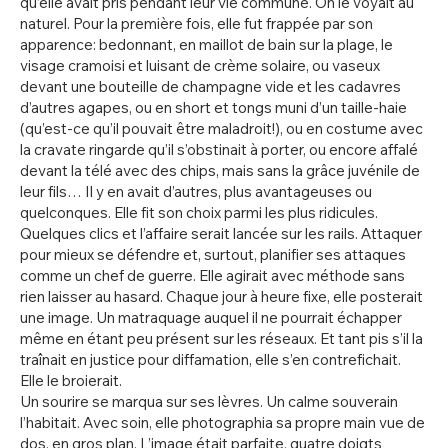
qu’elle avait pris pendant leur vie commune. On le voyait au
naturel. Pour la première fois, elle fut frappée par son
apparence: bedonnant, en maillot de bain sur la plage, le
visage cramoisi et luisant de crème solaire, ou vaseux
devant une bouteille de champagne vide et les cadavres
d’autres agapes, ou en short et tongs muni d’un taille-haie
(qu’est-ce qu’il pouvait être maladroit!), ou en costume avec
la cravate ringarde qu’il s’obstinait à porter, ou encore affalé
devant la télé avec des chips, mais sans la grâce juvénile de
leur fils… Il y en avait d’autres, plus avantageuses ou
quelconques. Elle fit son choix parmi les plus ridicules.
Quelques clics et l’affaire serait lancée sur les rails. Attaquer
pour mieux se défendre et, surtout, planifier ses attaques
comme un chef de guerre. Elle agirait avec méthode sans
rien laisser au hasard. Chaque jour à heure fixe, elle posterait
une image. Un matraquage auquel il ne pourrait échapper
même en étant peu présent sur les réseaux. Et tant pis s’il la
traînait en justice pour diffamation, elle s’en contrefichait.
Elle le broierait.
Un sourire se marqua sur ses lèvres. Un calme souverain
l’habitait. Avec soin, elle photographia sa propre main vue de
dos, en gros plan. L’image était parfaite, quatre doigts