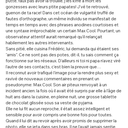
putte, faux pas avoir la trouille, j’les kiffe à mort les
gonzesses avec leurs ptite papates! J’vé te retrouvé,
guenon de ta race! Dans cet océan de vulgarité truffé de
fautes d’orthographe, un même individu se manifestait de
temps en temps avec des phrases anodines courtoises et
une syntaxe irréprochable: un certain Max Cool. Pourtant, un
observateur attentif aurait remarqué qu’il relançait
habilement les autres intervenants.
Sans pitié, elle cuisina Frédéric, lui demanda qui étaient ses
“amis”. Ce ne sont pas des potes, dit-il, tu sais comment ça
fonctionne sur les réseaux. D’ailleurs ni toi ni papa n’avez viré
l’autre de ses contacts, c’est bien la preuve que…
Il reconnut avoir trafiqué l’image pour la rendre plus sexy et
ravivé de nouveaux commentaires en prenant un
pseudonyme: Max Cool. Son air piteux renvoyait à un
incident ancien: la fois où il avait été surpris par elle à l’âge de
huit ans dans la cuisine, en pleine nuit, une grosse tablette
de chocolat glissée sous sa veste de pyjama.
Elle ne lui fit aucun reproche, il était assez intelligent et
sensible pour avoir compris une bonne fois pour toutes.
Quand il lui dit au revoir après avoir promis de supprimer la
photo, elle se jeta dans ses bras. Il ne l’avait jamais sentie