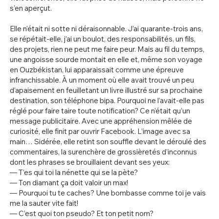
s’en aperçut.
Elle n’était ni sotte ni déraisonnable. J’ai quarante-trois ans,
se répétait-elle, j’ai un boulot, des responsabilités, un fils,
des projets, rien ne peut me faire peur. Mais au fil du temps,
une angoisse sourde montait en elle et, même son voyage
en Ouzbékistan, lui apparaissait comme une épreuve
infranchissable. À un moment où elle avait trouvé un peu
d’apaisement en feuilletant un livre illustré sur sa prochaine
destination, son téléphone bipa. Pourquoi ne l’avait-elle pas
réglé pour faire taire toute notification? Ce n’était qu’un
message publicitaire. Avec une appréhension mêlée de
curiosité, elle finit par ouvrir Facebook. L’image avec sa
main… Sidérée, elle retint son souffle devant le déroulé des
commentaires, la surenchère de grossièretés d’inconnus
dont les phrases se brouillaient devant ses yeux:
— T’es qui toi la nénette qui se la pète?
— Ton diamant ça doit valoir un max!
— Pourquoi tu te caches? Une bombasse comme toi je vais
me la sauter vite fait!
— C’est quoi ton pseudo? Et ton petit nom?