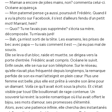
— Maman a encore de jolies mains, non? commenta celui-ci.
Océane acquiesça.
— Mon paternel pense ça aussi, poursuivit Frédéric. Quand il
a vu la photo sur Facebook, il s’est d’ailleurs fendu d’un petit
mot! Marrant, hein?
— Quoi? Tu ne l’avais pas supprimée? s’écria sa mère,
décomposée. Tu m’avais juré!
— Bah, ça m’est sorti de la tête. Les examens, les prises de
bec avec papa — tu sais comment il est —, j’ai eu pas mal de
soucis.
Elle se leva d’un bloc, raide et muette, se dirigea vers la
porte d’entrée. Frédéric avait compris. Océane le suivit.
Enfin seule, elle se rua sur son téléphone. Sur le réseau,
qu’elle n’avait plus fréquenté depuis longtemps, la remarque
perfide de son ex-mari l’atteignit en plein cœur: Plus une
femme est belle, plus elle est prête à vendre son âme pour
un diamant. Voilà ce qu’il avait écrit sous la photo. Et c’était
visible par tous! Elle bouillonnait de rage contenue. Un
souvenir lui revint: la soirée romantique où il lui avait offert le
bijou, ses mots d’amour, ses promesses d’éternité.
Alors, avec une patience infinie, elle chercha des instantanés