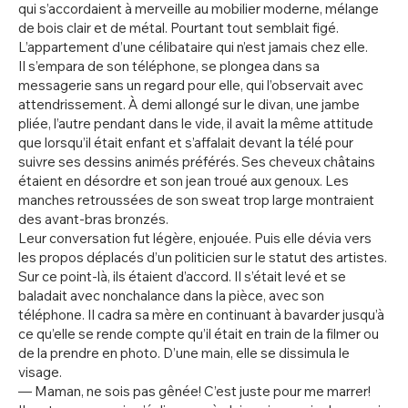
qui s’accordaient à merveille au mobilier moderne, mélange
de bois clair et de métal. Pourtant tout semblait figé.
L’appartement d’une célibataire qui n’est jamais chez elle.
Il s’empara de son téléphone, se plongea dans sa
messagerie sans un regard pour elle, qui l’observait avec
attendrissement. À demi allongé sur le divan, une jambe
pliée, l’autre pendant dans le vide, il avait la même attitude
que lorsqu’il était enfant et s’affalait devant la télé pour
suivre ses dessins animés préférés. Ses cheveux châtains
étaient en désordre et son jean troué aux genoux. Les
manches retroussées de son sweat trop large montraient
des avant-bras bronzés.
Leur conversation fut légère, enjouée. Puis elle dévia vers
les propos déplacés d’un politicien sur le statut des artistes.
Sur ce point-là, ils étaient d’accord. Il s’était levé et se
baladait avec nonchalance dans la pièce, avec son
téléphone. Il cadra sa mère en continuant à bavarder jusqu’à
ce qu’elle se rende compte qu’il était en train de la filmer ou
de la prendre en photo. D’une main, elle se dissimula le
visage.
— Maman, ne sois pas gênée! C’est juste pour me marrer!