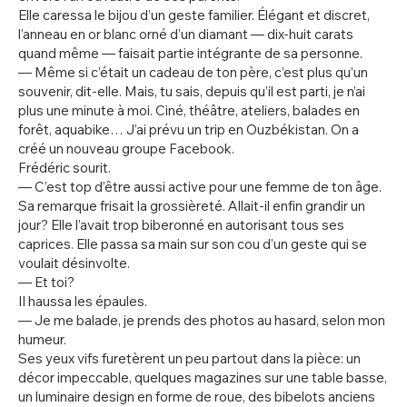
Elle caressa le bijou d’un geste familier. Élégant et discret,
l’anneau en or blanc orné d’un diamant — dix-huit carats
quand même — faisait partie intégrante de sa personne.
— Même si c’était un cadeau de ton père, c’est plus qu’un
souvenir, dit-elle. Mais, tu sais, depuis qu’il est parti, je n’ai
plus une minute à moi. Ciné, théâtre, ateliers, balades en
forêt, aquabike… J’ai prévu un trip en Ouzbékistan. On a
créé un nouveau groupe Facebook.
Frédéric sourit.
— C’est top d’être aussi active pour une femme de ton âge.
Sa remarque frisait la grossièreté. Allait-il enfin grandir un
jour? Elle l’avait trop biberonné en autorisant tous ses
caprices. Elle passa sa main sur son cou d’un geste qui se
voulait désinvolte.
— Et toi?
Il haussa les épaules.
— Je me balade, je prends des photos au hasard, selon mon
humeur.
Ses yeux vifs furetèrent un peu partout dans la pièce: un
décor impeccable, quelques magazines sur une table basse,
un luminaire design en forme de roue, des bibelots anciens