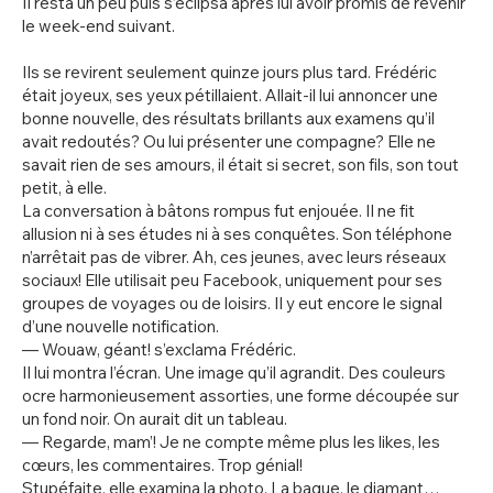
Il resta un peu puis s’éclipsa après lui avoir promis de revenir
le week-end suivant.
Ils se revirent seulement quinze jours plus tard. Frédéric
était joyeux, ses yeux pétillaient. Allait-il lui annoncer une
bonne nouvelle, des résultats brillants aux examens qu’il
avait redoutés? Ou lui présenter une compagne? Elle ne
savait rien de ses amours, il était si secret, son fils, son tout
petit, à elle.
La conversation à bâtons rompus fut enjouée. Il ne fit
allusion ni à ses études ni à ses conquêtes. Son téléphone
n’arrêtait pas de vibrer. Ah, ces jeunes, avec leurs réseaux
sociaux! Elle utilisait peu Facebook, uniquement pour ses
groupes de voyages ou de loisirs. Il y eut encore le signal
d’une nouvelle notification.
— Wouaw, géant! s’exclama Frédéric.
Il lui montra l’écran. Une image qu’il agrandit. Des couleurs
ocre harmonieusement assorties, une forme découpée sur
un fond noir. On aurait dit un tableau.
— Regarde, mam’! Je ne compte même plus les likes, les
cœurs, les commentaires. Trop génial!
Stupéfaite, elle examina la photo. La bague, le diamant…