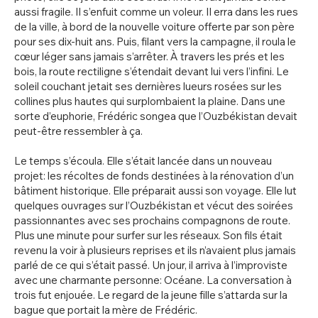
aussi fragile. Il s’enfuit comme un voleur. Il erra dans les rues
de la ville, à bord de la nouvelle voiture offerte par son père
pour ses dix-huit ans. Puis, filant vers la campagne, il roula le
cœur léger sans jamais s’arrêter. À travers les prés et les
bois, la route rectiligne s’étendait devant lui vers l’infini. Le
soleil couchant jetait ses dernières lueurs rosées sur les
collines plus hautes qui surplombaient la plaine. Dans une
sorte d’euphorie, Frédéric songea que l’Ouzbékistan devait
peut-être ressembler à ça.
Le temps s’écoula. Elle s’était lancée dans un nouveau
projet: les récoltes de fonds destinées à la rénovation d’un
bâtiment historique. Elle préparait aussi son voyage. Elle lut
quelques ouvrages sur l’Ouzbékistan et vécut des soirées
passionnantes avec ses prochains compagnons de route.
Plus une minute pour surfer sur les réseaux. Son fils était
revenu la voir à plusieurs reprises et ils n’avaient plus jamais
parlé de ce qui s’était passé. Un jour, il arriva à l’improviste
avec une charmante personne: Océane. La conversation à
trois fut enjouée. Le regard de la jeune fille s’attarda sur la
bague que portait la mère de Frédéric.