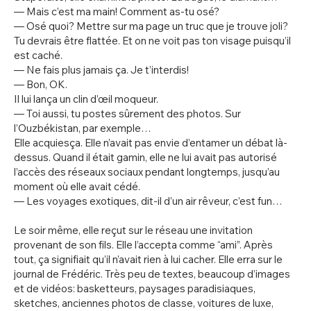
— Mais c’est ma main! Comment as-tu osé?
— Osé quoi? Mettre sur ma page un truc que je trouve joli?
Tu devrais être flattée. Et on ne voit pas ton visage puisqu’il
est caché.
— Ne fais plus jamais ça. Je t’interdis!
— Bon, OK.
Il lui lança un clin d’œil moqueur.
— Toi aussi, tu postes sûrement des photos. Sur
l’Ouzbékistan, par exemple…
Elle acquiesça. Elle n’avait pas envie d’entamer un débat là-
dessus. Quand il était gamin, elle ne lui avait pas autorisé
l’accès des réseaux sociaux pendant longtemps, jusqu’au
moment où elle avait cédé.
— Les voyages exotiques, dit-il d’un air rêveur, c’est fun…
Le soir même, elle reçut sur le réseau une invitation
provenant de son fils. Elle l’accepta comme “ami”. Après
tout, ça signifiait qu’il n’avait rien à lui cacher. Elle erra sur le
journal de Frédéric. Très peu de textes, beaucoup d’images
et de vidéos: basketteurs, paysages paradisiaques,
sketches, anciennes photos de classe, voitures de luxe,