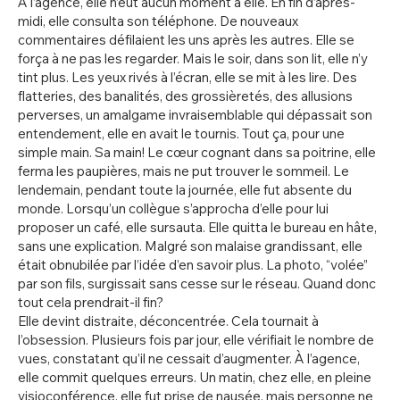
À l’agence, elle n’eut aucun moment à elle. En fin d’après-
midi, elle consulta son téléphone. De nouveaux
commentaires défilaient les uns après les autres. Elle se
força à ne pas les regarder. Mais le soir, dans son lit, elle n’y
tint plus. Les yeux rivés à l’écran, elle se mit à les lire. Des
flatteries, des banalités, des grossièretés, des allusions
perverses, un amalgame invraisemblable qui dépassait son
entendement, elle en avait le tournis. Tout ça, pour une
simple main. Sa main! Le cœur cognant dans sa poitrine, elle
ferma les paupières, mais ne put trouver le sommeil. Le
lendemain, pendant toute la journée, elle fut absente du
monde. Lorsqu’un collègue s’approcha d’elle pour lui
proposer un café, elle sursauta. Elle quitta le bureau en hâte,
sans une explication. Malgré son malaise grandissant, elle
était obnubilée par l’idée d’en savoir plus. La photo, “volée”
par son fils, surgissait sans cesse sur le réseau. Quand donc
tout cela prendrait-il fin?
Elle devint distraite, déconcentrée. Cela tournait à
l’obsession. Plusieurs fois par jour, elle vérifiait le nombre de
vues, constatant qu’il ne cessait d’augmenter. À l’agence,
elle commit quelques erreurs. Un matin, chez elle, en pleine
visioconférence, elle fut prise de nausée, mais personne ne