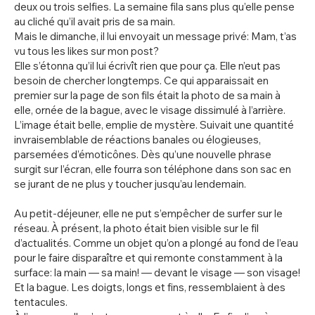
deux ou trois selfies. La semaine fila sans plus qu’elle pense
au cliché qu’il avait pris de sa main.
Mais le dimanche, il lui envoyait un message privé: Mam, t’as
vu tous les likes sur mon post?
Elle s’étonna qu’il lui écrivît rien que pour ça. Elle n’eut pas
besoin de chercher longtemps. Ce qui apparaissait en
premier sur la page de son fils était la photo de sa main à
elle, ornée de la bague, avec le visage dissimulé à l’arrière.
L’image était belle, emplie de mystère. Suivait une quantité
invraisemblable de réactions banales ou élogieuses,
parsemées d’émoticônes. Dès qu’une nouvelle phrase
surgit sur l’écran, elle fourra son téléphone dans son sac en
se jurant de ne plus y toucher jusqu’au lendemain.
Au petit-déjeuner, elle ne put s’empêcher de surfer sur le
réseau. À présent, la photo était bien visible sur le fil
d’actualités. Comme un objet qu’on a plongé au fond de l’eau
pour le faire disparaître et qui remonte constamment à la
surface: la main — sa main! — devant le visage — son visage!
Et la bague. Les doigts, longs et fins, ressemblaient à des
tentacules.