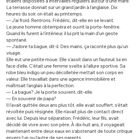
étaient disposées à intervalles réguliers autour d’une mare.
La terrasse donnait sur un grand jardin à l’anglaise. Dix
heures du soir, on était au printemps.
— J’ai froid. Rentrons, Frédéric, dit-elle en se levant.
Le jeune homme obtempéra et ouvrit la porte-fenêtre.
Quand ils furent à l’intérieur, il lui prit la main d’un geste
spontané.
— J’adore ta bague, dit-il. Des mains, ça raconte plus qu’un
visage.
Elle eut une petite moue. Elle s’assit dans un fauteuil, lui en
face d’elle. C’était une femme svelte à l’allure sportive. Sa
robe bleu indigo un peu décolletée mettait son corps en
valeur. Elle travaillait dans une agence immobilière et
maîtrisait l’anglais à la perfection.
— La bague? Je la porte souvent, dit-elle.
— En souvenir de papa?
Il l’avait quittée deux ans plus tôt, elle avait souffert, s’était
révoltée puis résignée. Elle n’avait plus de contact direct
avec lui. Depuis leur séparation, Frédéric, leur fils, avait
décidé de vivre avec son père. À dix-huit ans, il voyageait
maintenant entre deux eaux en s’abstenant de toute critique
envers l’un ou l’autre de ses parents.