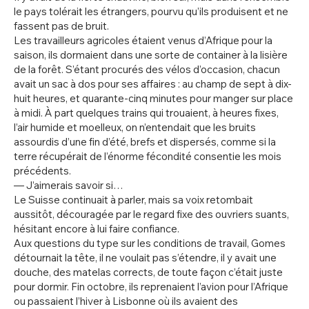
le pays tolérait les étrangers, pourvu qu’ils produisent et ne
fassent pas de bruit.
Les travailleurs agricoles étaient venus d’Afrique pour la
saison, ils dormaient dans une sorte de container à la lisière
de la forêt. S’étant procurés des vélos d’occasion, chacun
avait un sac à dos pour ses affaires : au champ de sept à dix-
huit heures, et quarante-cinq minutes pour manger sur place
à midi. À part quelques trains qui trouaient, à heures fixes,
l’air humide et moelleux, on n’entendait que les bruits
assourdis d’une fin d’été, brefs et dispersés, comme si la
terre récupérait de l’énorme fécondité consentie les mois
précédents.
— J’aimerais savoir si…
Le Suisse continuait à parler, mais sa voix retombait
aussitôt, découragée par le regard fixe des ouvriers suants,
hésitant encore à lui faire confiance.
Aux questions du type sur les conditions de travail, Gomes
détournait la tête, il ne voulait pas s’étendre, il y avait une
douche, des matelas corrects, de toute façon c’était juste
pour dormir. Fin octobre, ils reprenaient l’avion pour l’Afrique
ou passaient l’hiver à Lisbonne où ils avaient des