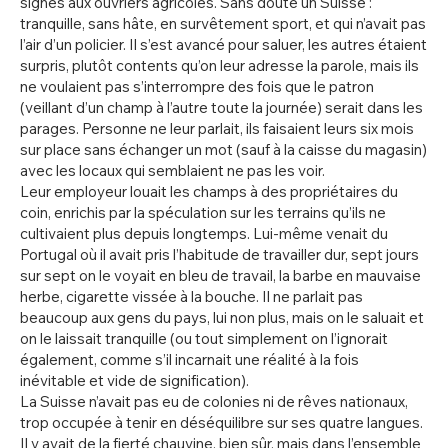
signes aux ouvriers agricoles. Sans doute un Suisse :
tranquille, sans hâte, en survêtement sport, et qui n’avait pas
l’air d’un policier. Il s’est avancé pour saluer, les autres étaient
surpris, plutôt contents qu’on leur adresse la parole, mais ils
ne voulaient pas s’interrompre des fois que le patron
(veillant d’un champ à l’autre toute la journée) serait dans les
parages. Personne ne leur parlait, ils faisaient leurs six mois
sur place sans échanger un mot (sauf à la caisse du magasin)
avec les locaux qui semblaient ne pas les voir.
Leur employeur louait les champs à des propriétaires du
coin, enrichis par la spéculation sur les terrains qu’ils ne
cultivaient plus depuis longtemps. Lui-même venait du
Portugal où il avait pris l’habitude de travailler dur, sept jours
sur sept on le voyait en bleu de travail, la barbe en mauvaise
herbe, cigarette vissée à la bouche. Il ne parlait pas
beaucoup aux gens du pays, lui non plus, mais on le saluait et
on le laissait tranquille (ou tout simplement on l’ignorait
également, comme s’il incarnait une réalité à la fois
inévitable et vide de signification).
La Suisse n’avait pas eu de colonies ni de rêves nationaux,
trop occupée à tenir en déséquilibre sur ses quatre langues.
Il y avait de la fierté chauvine, bien sûr, mais dans l’ensemble