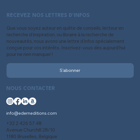
RECEVEZ NOS LETTRES D'INFOS
Que vous soyez auteur en quête de conseils, lecteur en
recherche d'inspiration, ou libraire à la recherche de
nouveautés, nous avons une lettre d'infos spécialement
conçue pour vos intérêts. Inscrivez-vous dès aujourd'hui
pour ne rien manquer !
S'abonner
NOUS CONTACTER
info@ederneditions.com
+32 2 426 57 48
Avenue Churchill 28/10
1180 Bruxelles, Belgique