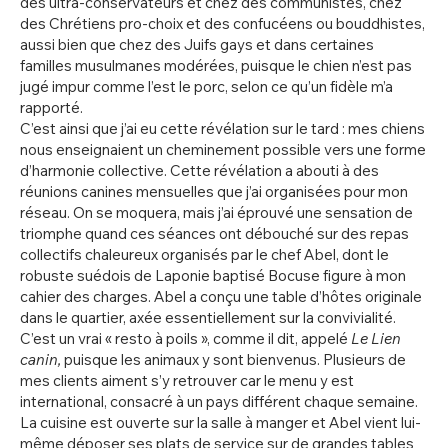
des ultra-conservateurs et chez des communistes, chez
des Chrétiens pro-choix et des confucéens ou bouddhistes,
aussi bien que chez des Juifs gays et dans certaines
familles musulmanes modérées, puisque le chien n’est pas
jugé impur comme l’est le porc, selon ce qu’un fidèle m’a
rapporté.
C’est ainsi que j’ai eu cette révélation sur le tard : mes chiens
nous enseignaient un cheminement possible vers une forme
d’harmonie collective. Cette révélation a abouti à des
réunions canines mensuelles que j’ai organisées pour mon
réseau. On se moquera, mais j’ai éprouvé une sensation de
triomphe quand ces séances ont débouché sur des repas
collectifs chaleureux organisés par le chef Abel, dont le
robuste suédois de Laponie baptisé Bocuse figure à mon
cahier des charges. Abel a conçu une table d’hôtes originale
dans le quartier, axée essentiellement sur la convivialité.
C’est un vrai « resto à poils », comme il dit, appelé
Le Lien
canin,
puisque les animaux y sont bienvenus.
Plusieurs de
mes clients aiment s’y retrouver car le menu y est
international, consacré à un pays différent chaque semaine.
La cuisine est ouverte sur la salle à manger et Abel vient lui-
même déposer ses plats de service sur de grandes tables