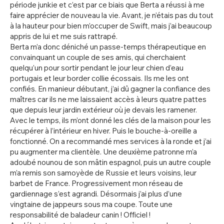
période junkie et c’est par ce biais que Berta a réussi à me
faire apprécier de nouveau la vie. Avant, je n’étais pas du tout
à la hauteur pour bien m’occuper de Swift, mais j’ai beaucoup
appris de lui et me suis rattrapé.
Berta m’a donc déniché un passe-temps thérapeutique en
convainquant un couple de ses amis, qui cherchaient
quelqu’un pour sortir pendant le jour leur chien d’eau
portugais et leur border collie écossais. Ils me les ont
confiés. En manieur débutant, j’ai dû gagner la confiance des
maîtres car ils ne me laissaient accès à leurs quatre pattes
que depuis leur jardin extérieur où je devais les ramener.
Avec le temps, ils m’ont donné les clés de la maison pour les
récupérer à l’intérieur en hiver. Puis le bouche-à-oreille a
fonctionné. On a recommandé mes services à la ronde et j’ai
pu augmenter ma clientèle. Une deuxième patronne m’a
adoubé nounou de son mâtin espagnol, puis un autre couple
m’a remis son samoyède de Russie et leurs voisins, leur
barbet de France. Progressivement mon réseau de
gardiennage s’est agrandi. Désormais j’ai plus d’une
vingtaine de jappeurs sous ma coupe. Toute une
responsabilité de baladeur canin ! Officiel !