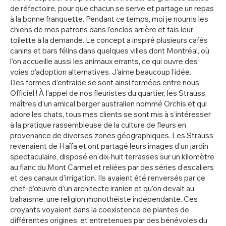
de réfectoire, pour que chacun se serve et partage un repas
à la bonne franquette. Pendant ce temps, moi je nourris les
chiens de mes patrons dans l’enclos arrière et fais leur
toilette à la demande. Le concept a inspiré plusieurs cafés
canins et bars félins dans quelques villes dont Montréal, où
l’on accueille aussi les animaux errants, ce qui ouvre des
voies d’adoption alternatives. J’aime beaucoup l’idée.
Des formes d’entraide se sont ainsi formées entre nous.
Officiel ! À l’appel de nos fleuristes du quartier, les Strauss,
maîtres d’un amical berger australien nommé Orchis et qui
adore les chats, tous mes clients se sont mis à s’intéresser
à la pratique rassembleuse de la culture de fleurs en
provenance de diverses zones géographiques. Les Strauss
revenaient de Haïfa et ont partagé leurs images d’un jardin
spectaculaire, disposé en dix-huit terrasses sur un kilomètre
au flanc du Mont Carmel et reliées par des séries d’escaliers
et des canaux d’irrigation. Ils avaient été renversés par ce
chef-d’œuvre d’un architecte iranien et qu’on devait au
bahaïsme, une religion monothéiste indépendante. Ces
croyants voyaient dans la coexistence de plantes de
différentes origines, et entretenues par des bénévoles du