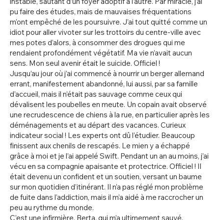
instable, sautant d’un foyer adoptif à l’autre. Par miracle, j’ai
pu faire des études, mais de mauvaises fréquentations
m’ont empêché de les poursuivre. J’ai tout quitté comme un
idiot pour aller vivoter sur les trottoirs du centre-ville avec
mes potes d’alors, à consommer des drogues qui me
rendaient profondément végétatif. Ma vie n’avait aucun
sens. Mon seul avenir était le suicide. Officiel !
Jusqu’au jour où j’ai commencé à nourrir un berger allemand
errant, manifestement abandonné, lui aussi, par sa famille
d’accueil, mais il n’était pas sauvage comme ceux qui
dévalisent les poubelles en meute. Un copain avait observé
une recrudescence de chiens à la rue, en particulier après les
déménagements et au départ des vacances. Curieux
indicateur social ! Les experts ont dû l’étudier. Beaucoup
finissent aux chenils de rescapés. Le mien y a échappé
grâce à moi et je l’ai appelé Swift. Pendant un an au moins, j’ai
vécu en sa compagnie apaisante et protectrice. Officiel ! Il
était devenu un confident et un soutien, versant un baume
sur mon quotidien d’itinérant. Il n’a pas réglé mon problème
de fuite dans l’addiction, mais il m’a aidé à me raccrocher un
peu au rythme du monde.
C’est une infirmière, Berta, qui m’a ultimement sauvé.