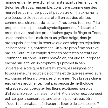
monde entier, le rêve d’une humanité spirituellement unie.
Selon les Strauss, l’ensemble, considéré comme une des
merveilles du monde, pouvait peut-être offrir aux humains
une ébauche d’éthique naturelle. Il en est des plantes
comme des chiens et de leurs maîtres après tout, non ? La
proposition me paraissait symboliquement séduisante à
première vue, mais les propriétaires gays de Bingo et Teos,
un adorable bichon maltais et un griffon belge, dont je
m’occupais, ont émis la réserve que ces adeptes rejetaient
les homosexuels, notamment. Un autre problème soulevé
par les Couture, un couple d’athées pacifistes parents de
Trombone, un noble Dunker norvégien, est que tout repose
encore sur la foi en un prophète qui promet la paix
universelle, alors qu’à travers l’histoire, les religions ont
toujours été une source de conflits et de guerres avec leurs
exclusions et leurs croyances chauvines. Nos braves chiens,
eux, ont-ils argumenté, n’ont pas besoin de mythologie
religieuse pour coexister, les fleurs exotiques non plus
d’ailleurs. Bon point, me semblait-il. Alors selon eux pourquoi
est-ce que la concorde planétaire ne pourrait pas être
laïque, tout en laissant à chacun sa liberté de conscience ?