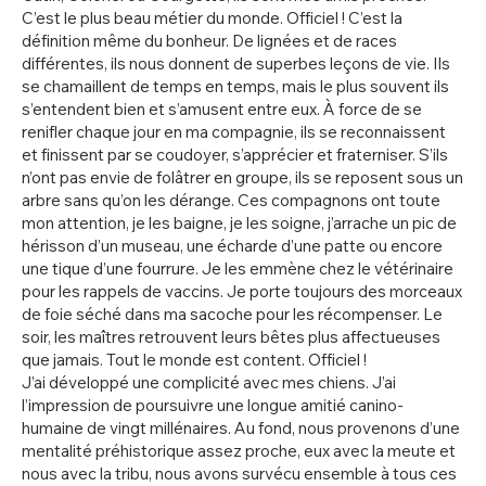
C’est le plus beau métier du monde. Officiel ! C’est la
définition même du bonheur. De lignées et de races
différentes, ils nous donnent de superbes leçons de vie. Ils
se chamaillent de temps en temps, mais le plus souvent ils
s’entendent bien et s’amusent entre eux. À force de se
renifler chaque jour en ma compagnie, ils se reconnaissent
et finissent par se coudoyer, s’apprécier et fraterniser. S’ils
n’ont pas envie de folâtrer en groupe, ils se reposent sous un
arbre sans qu’on les dérange. Ces compagnons ont toute
mon attention, je les baigne, je les soigne, j’arrache un pic de
hérisson d’un museau, une écharde d’une patte ou encore
une tique d’une fourrure. Je les emmène chez le vétérinaire
pour les rappels de vaccins. Je porte toujours des morceaux
de foie séché dans ma sacoche pour les récompenser. Le
soir, les maîtres retrouvent leurs bêtes plus affectueuses
que jamais. Tout le monde est content. Officiel !
J’ai développé une complicité avec mes chiens. J’ai
l’impression de poursuivre une longue amitié canino-
humaine de vingt millénaires. Au fond, nous provenons d’une
mentalité préhistorique assez proche, eux avec la meute et
nous avec la tribu, nous avons survécu ensemble à tous ces