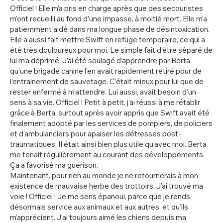
Officiel ! Elle m’a pris en charge après que des secouristes
m’ont recueilli au fond d’une impasse, à moitié mort. Elle m’a
patiemment aidé dans ma longue phase de désintoxication.
Elle a aussi fait mettre Swift en refuge temporaire, ce qui a
été très douloureux pour moi. Le simple fait d’être séparé de
lui m’a déprimé. J’ai été soulagé d’apprendre par Berta
qu’une brigade canine l’en avait rapidement retiré pour de
l’entrainement de sauvetage. C’était mieux pour lui que de
rester enfermé à m’attendre. Lui aussi, avait besoin d’un
sens à sa vie. Officiel ! Petit à petit, j’ai réussi à me rétablir
grâce à Berta, surtout après avoir appris que Swift avait été
finalement adopté par les services de pompiers, de policiers
et d’ambulanciers pour apaiser les détresses post-
traumatiques. Il était ainsi bien plus utile qu’avec moi. Berta
me tenait régulièrement au courant des développements.
Ça a favorisé ma guérison.
Maintenant, pour rien au monde je ne retournerais à mon
existence de mauvaise herbe des trottoirs. J’ai trouvé ma
voie ! Officiel ! Je me sens épanoui, parce que je rends
désormais service aux animaux et aux autres, et qu’ils
m’apprécient. J’ai toujours aimé les chiens depuis ma