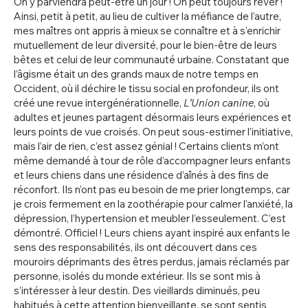
On y parviendra peut-être un jour ! On peut toujours rêver !
Ainsi, petit à petit, au lieu de cultiver la méfiance de l’autre,
mes maîtres ont appris à mieux se connaître et à s’enrichir
mutuellement de leur diversité, pour le bien-être de leurs
bêtes et celui de leur communauté urbaine. Constatant que
l’âgisme était un des grands maux de notre temps en
Occident, où il déchire le tissu social en profondeur, ils ont
créé une revue intergénérationnelle,
L’Union canine
, où
adultes et jeunes partagent désormais leurs expériences et
leurs points de vue croisés. On peut sous-estimer l’initiative,
mais l’air de rien, c’est assez génial ! Certains clients m’ont
même demandé à tour de rôle d’accompagner leurs enfants
et leurs chiens dans une résidence d’aînés à des fins de
réconfort. Ils n’ont pas eu besoin de me prier longtemps, car
je crois fermement en la zoothérapie pour calmer l’anxiété, la
dépression, l’hypertension et meubler l’esseulement. C’est
démontré. Officiel ! Leurs chiens ayant inspiré aux enfants le
sens des responsabilités, ils ont découvert dans ces
mouroirs déprimants des êtres perdus, jamais réclamés par
personne, isolés du monde extérieur. Ils se sont mis à
s’intéresser à leur destin. Des vieillards diminués, peu
habitués à cette attention bienveillante, se sont sentis