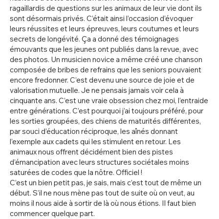
ragaillardis de questions sur les animaux de leur vie dont ils
sont désormais privés. C’était ainsi l’occasion d’évoquer
leurs réussites et leurs épreuves, leurs coutumes et leurs
secrets de longévité. Ça a donné des témoignages
émouvants que les jeunes ont publiés dans la revue, avec
des photos. Un musicien novice a même créé une chanson
composée de bribes de refrains que les seniors pouvaient
encore fredonner. C’est devenu une source de joie et de
valorisation mutuelle. Je ne pensais jamais voir cela à
cinquante ans. C’est une vraie obsession chez moi, l’entraide
entre générations. C’est pourquoi j’ai toujours préféré, pour
les sorties groupées, des chiens de maturités différentes,
par souci d’éducation réciproque, les aînés donnant
l’exemple aux cadets qui les stimulent en retour. Les
animaux nous offrent décidément bien des pistes
d’émancipation avec leurs structures sociétales moins
saturées de codes que la nôtre. Officiel !
C’est un bien petit pas, je sais, mais c’est tout de même un
début. S’il ne nous mène pas tout de suite où on veut, au
moins il nous aide à sortir de là où nous étions. Il faut bien
commencer quelque part.