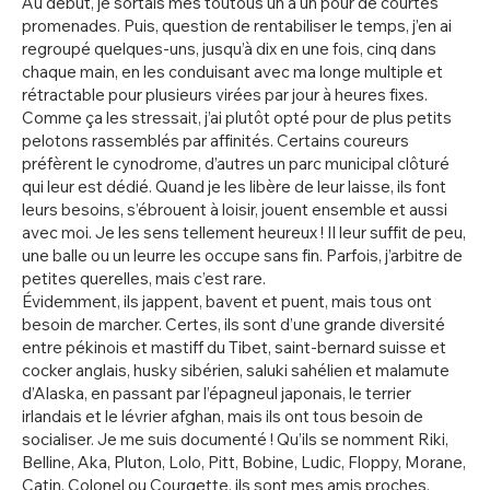
Au début, je sortais mes toutous un à un pour de courtes
promenades. Puis, question de rentabiliser le temps, j’en ai
regroupé quelques-uns, jusqu’à dix en une fois, cinq dans
chaque main, en les conduisant avec ma longe multiple et
rétractable pour plusieurs virées par jour à heures fixes.
Comme ça les stressait, j’ai plutôt opté pour de plus petits
pelotons rassemblés par affinités. Certains coureurs
préfèrent le cynodrome, d’autres un parc municipal clôturé
qui leur est dédié. Quand je les libère de leur laisse, ils font
leurs besoins, s’ébrouent à loisir, jouent ensemble et aussi
avec moi. Je les sens tellement heureux ! Il leur suffit de peu,
une balle ou un leurre les occupe sans fin. Parfois, j’arbitre de
petites querelles, mais c’est rare.
Évidemment, ils jappent, bavent et puent, mais tous ont
besoin de marcher. Certes, ils sont d’une grande diversité
entre pékinois et mastiff du Tibet, saint-bernard suisse et
cocker anglais, husky sibérien, saluki sahélien et malamute
d’Alaska, en passant par l’épagneul japonais, le terrier
irlandais et le lévrier afghan, mais ils ont tous besoin de
socialiser. Je me suis documenté ! Qu’ils se nomment Riki,
Belline, Aka, Pluton, Lolo, Pitt, Bobine, Ludic, Floppy, Morane,
Catin, Colonel ou Courgette, ils sont mes amis proches.