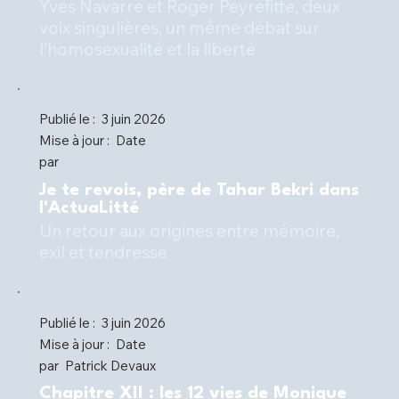
Yves Navarre et Roger Peyrefitte, deux
voix singulières, un même débat sur
l’homosexualité et la liberté
Publié le :
3 juin 2026
Mise à jour :
Date
par
Je te revois, père de Tahar Bekri dans
l'ActuaLitté
Un retour aux origines entre mémoire,
Publié le :
3 juin 2026
Mise à jour :
Date
par
Patrick Devaux
Chapitre XII : les 12 vies de Monique