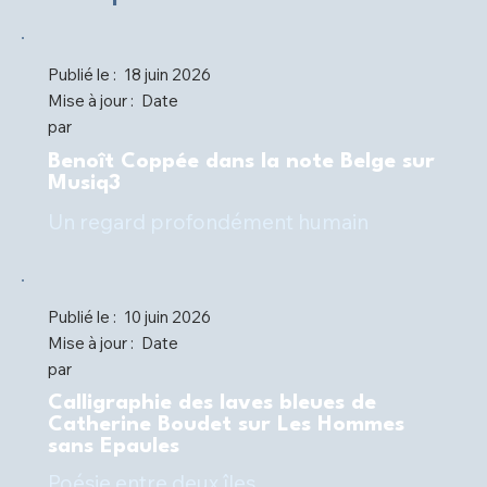
Publié le :
18 juin 2026
Mise à jour :
Date
par
Benoît Coppée dans la note Belge sur
Musiq3
Un regard profondément humain
Publié le :
10 juin 2026
Mise à jour :
Date
par
Calligraphie des laves bleues de
Catherine Boudet sur Les Hommes
sans Epaules
Poésie entre deux îles