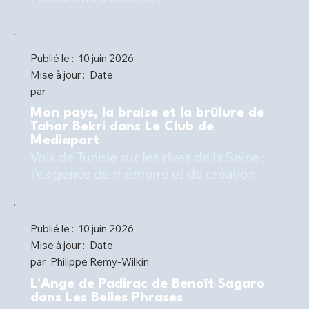
Publié le :
10 juin 2026
Mise à jour :
Date
par
Mon pays, la braise et la brûlure de
Tahar Bekri dans Le Club de
Mediapart
Voix de Tunisie sur les rives de la Seine :
l'exigence de mémoire et de création
Publié le :
10 juin 2026
Mise à jour :
Date
par
Philippe Remy-Wilkin
L'Ange de Padirac de Benoît Sagaro
dans Les Belles Phrases