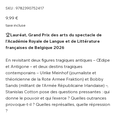
SKU
SKU :
9782390752417
9782390752417
Prix
9,99 €
taxe incluse
🏆
Lauréat, Grand Prix des arts du spectacle de
l'Académie Royale de Langue et de Littérature
françaises de Belgique 2026
En revisitant deux figures tragiques antiques – Œdipe
et Antigone – et deux destins tragiques
contemporains – Ulrike Meinhof (journaliste et
théoricienne de la Rote Armee Fraktion) et Bobby
Sands (militant de l’Armée Républicaine Irlandaise) –,
Stanislas Cotton pose des questions pressantes : qui
donne le pouvoir et qui l’exerce ? Quelles outrances
provoque-t-il ? Quelles représailles, quelle répression
?