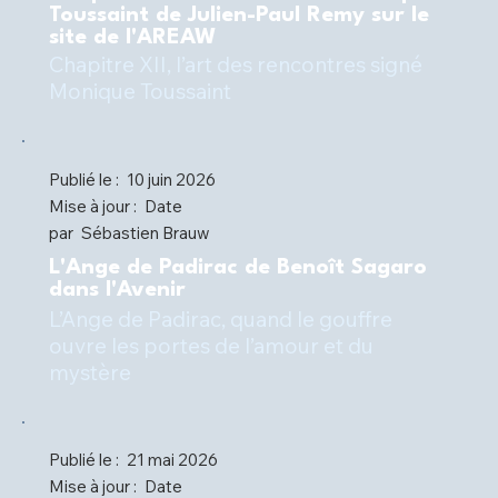
Toussaint de Julien-Paul Remy sur le
site de l'AREAW
Chapitre XII, l’art des rencontres signé
Monique Toussaint
Publié le :
10 juin 2026
Mise à jour :
Date
par
Sébastien Brauw
L'Ange de Padirac de Benoît Sagaro
dans l'Avenir
L’Ange de Padirac, quand le gouffre
ouvre les portes de l’amour et du
mystère
Publié le :
21 mai 2026
Mise à jour :
Date