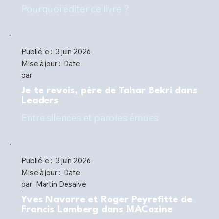
Pourquoi éditer ce livre ?
Publié le :
3 juin 2026
Mise à jour :
Date
par
Je te revois, père de Tahar Bekri dans
Leaders
Entre silences et paroles émues
Publié le :
3 juin 2026
Mise à jour :
Date
par
Martin Desalve
Yves Navarre et Roger Peyrefitte de
Francis Lamberg dans MACazine