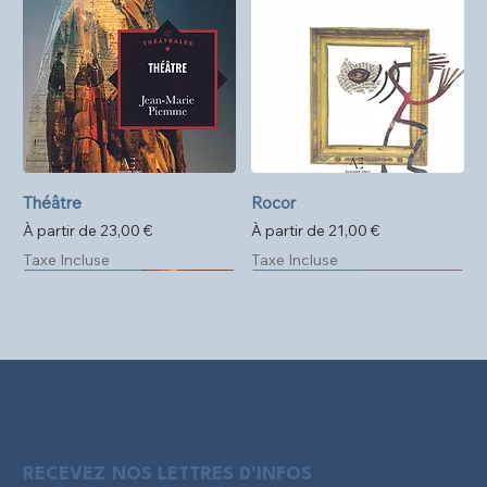
Théâtre
Rocor
Prix promotionnel
Prix promotionnel
À partir de
23,00 €
À partir de
21,00 €
Taxe Incluse
Taxe Incluse
Précommande
Format poche
RECEVEZ NOS LETTRES D'INFOS