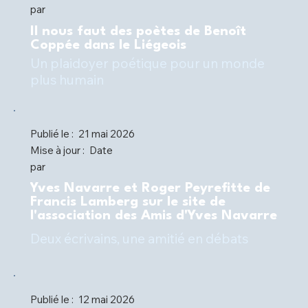
par
Il nous faut des poètes de Benoît
Coppée dans le Liégeois
Un plaidoyer poétique pour un monde
plus humain
Publié le :
21 mai 2026
Mise à jour :
Date
par
Yves Navarre et Roger Peyrefitte de
Francis Lamberg sur le site de
l'association des Amis d'Yves Navarre
Deux écrivains, une amitié en débats
Publié le :
12 mai 2026