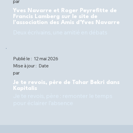
par
Yves Navarre et Roger Peyrefitte de
Francis Lamberg sur le site de
l'association des Amis d'Yves Navarre
Deux écrivains, une amitié en débats
Publié le :
12 mai 2026
Mise à jour :
Date
par
Je te revois, père de Tahar Bekri dans
Kapitalis
Je te revois, père : remonter le temps
pour éclairer l’absence