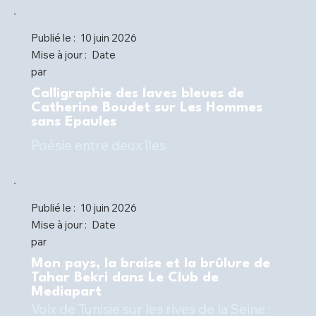
Publié le :
10 juin 2026
Mise à jour :
Date
par
Calligraphie des laves bleues de
Catherine Boudet sur Les Hommes
sans Epaules
Poésie entre deux îles
Publié le :
10 juin 2026
Mise à jour :
Date
par
Mon pays, la braise et la brûlure de
Tahar Bekri dans Le Club de
Mediapart
Voix de Tunisie sur les rives de la Seine :