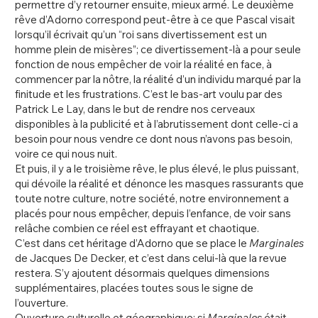
permettre d’y retourner ensuite, mieux armé. Le deuxième
rêve d’Adorno correspond peut-être à ce que Pascal visait
lorsqu’il écrivait qu’un “roi sans divertissement est un
homme plein de misères”; ce divertissement-là a pour seule
fonction de nous empêcher de voir la réalité en face, à
commencer par la nôtre, la réalité d’un individu marqué par la
finitude et les frustrations. C’est le bas-art voulu par des
Patrick Le Lay, dans le but de rendre nos cerveaux
disponibles à la publicité et à l’abrutissement dont celle-ci a
besoin pour nous vendre ce dont nous n’avons pas besoin,
voire ce qui nous nuit.
Et puis, il y a le troisième rêve, le plus élevé, le plus puissant,
qui dévoile la réalité et dénonce les masques rassurants que
toute notre culture, notre société, notre environnement a
placés pour nous empêcher, depuis l’enfance, de voir sans
relâche combien ce réel est effrayant et chaotique.
C’est dans cet héritage d’Adorno que se place le
Marginales
de Jacques De Decker, et c’est dans celui-là que la revue
restera. S’y ajoutent désormais quelques dimensions
supplémentaires, placées toutes sous le signe de
l’ouverture.
Ouverture culturelle et géographique: si
Marginales
était