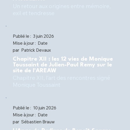
Un retour aux origines entre mémoire,
Publié le :
3 juin 2026
Mise à jour :
Date
par
Patrick Devaux
Chapitre XII : les 12 vies de Monique
Toussaint de Julien-Paul Remy sur le
site de l'AREAW
Chapitre XII, l’art des rencontres signé
Monique Toussaint
Publié le :
10 juin 2026
Mise à jour :
Date
par
Sébastien Brauw