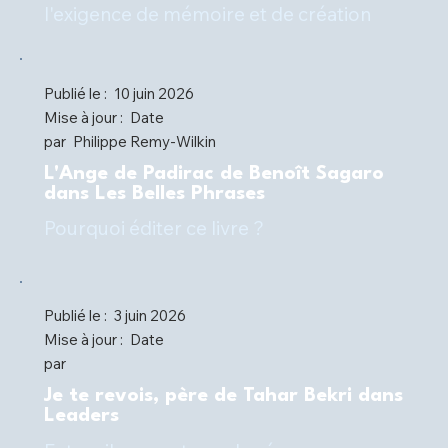
l'exigence de mémoire et de création
Publié le :
10 juin 2026
Mise à jour :
Date
par
Philippe Remy-Wilkin
L'Ange de Padirac de Benoît Sagaro
dans Les Belles Phrases
Pourquoi éditer ce livre ?
Publié le :
3 juin 2026
Mise à jour :
Date
par
Je te revois, père de Tahar Bekri dans
Leaders