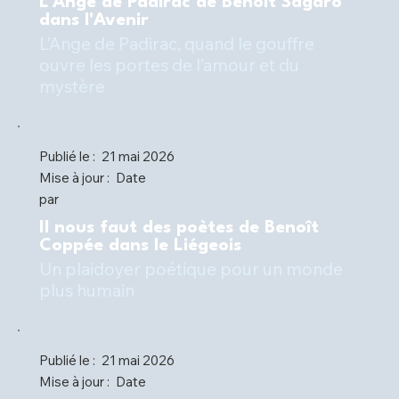
L'Ange de Padirac de Benoît Sagaro
dans l'Avenir
L’Ange de Padirac, quand le gouffre
ouvre les portes de l’amour et du
mystère
Publié le :
21 mai 2026
Mise à jour :
Date
par
Il nous faut des poètes de Benoît
Coppée dans le Liégeois
Un plaidoyer poétique pour un monde
plus humain
Publié le :
21 mai 2026
Mise à jour :
Date