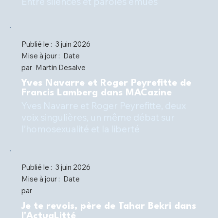
Entre silences et paroles émues
Publié le :
3 juin 2026
Mise à jour :
Date
par
Martin Desalve
Yves Navarre et Roger Peyrefitte de
Francis Lamberg dans MACazine
Yves Navarre et Roger Peyrefitte, deux
voix singulières, un même débat sur
l’homosexualité et la liberté
Publié le :
3 juin 2026
Mise à jour :
Date
par
Je te revois, père de Tahar Bekri dans
l'ActuaLitté