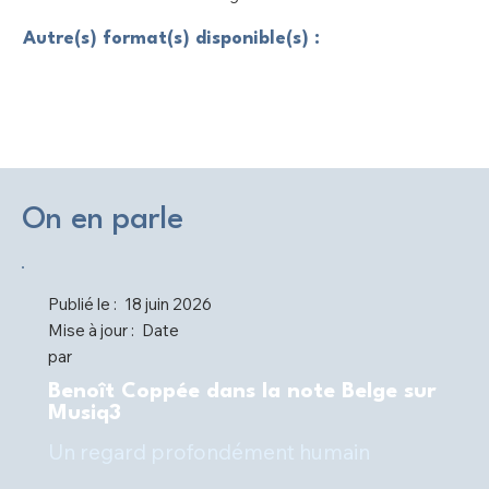
Autre(s) format(s) disponible(s) :
On en parle
Publié le :
18 juin 2026
Mise à jour :
Date
par
Benoît Coppée dans la note Belge sur
Musiq3
Un regard profondément humain