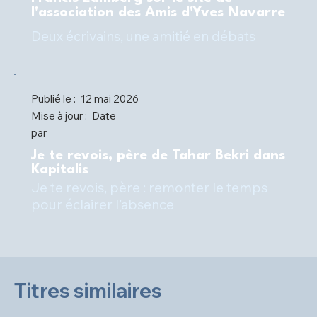
l'association des Amis d'Yves Navarre
Deux écrivains, une amitié en débats
Publié le :
12 mai 2026
Mise à jour :
Date
par
Je te revois, père de Tahar Bekri dans
Kapitalis
Je te revois, père : remonter le temps
pour éclairer l’absence
Titres similaires