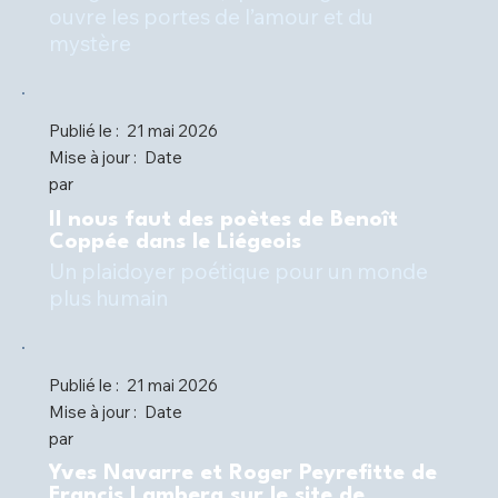
ouvre les portes de l’amour et du
mystère
Publié le :
21 mai 2026
Mise à jour :
Date
par
Il nous faut des poètes de Benoît
Coppée dans le Liégeois
Un plaidoyer poétique pour un monde
plus humain
Publié le :
21 mai 2026
Mise à jour :
Date
par
Yves Navarre et Roger Peyrefitte de
Francis Lamberg sur le site de