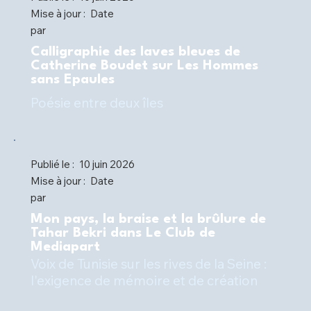
Mise à jour :
Date
par
Calligraphie des laves bleues de
Catherine Boudet sur Les Hommes
sans Epaules
Poésie entre deux îles
Publié le :
10 juin 2026
Mise à jour :
Date
par
Mon pays, la braise et la brûlure de
Tahar Bekri dans Le Club de
Mediapart
Voix de Tunisie sur les rives de la Seine :
l'exigence de mémoire et de création