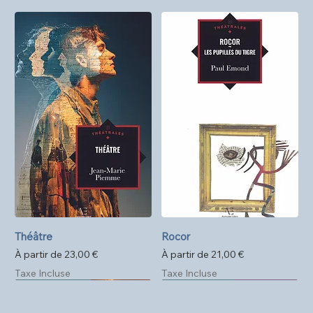
Théâtre
Rocor
Prix promotionnel
Prix promotionnel
À partir de
23,00 €
À partir de
21,00 €
Taxe Incluse
Taxe Incluse
Précommande
Format poche