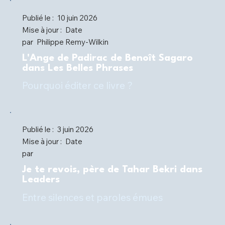
Publié le :
10 juin 2026
Mise à jour :
Date
par
Philippe Remy-Wilkin
L'Ange de Padirac de Benoît Sagaro
dans Les Belles Phrases
Pourquoi éditer ce livre ?
Publié le :
3 juin 2026
Mise à jour :
Date
par
Je te revois, père de Tahar Bekri dans
Leaders
Entre silences et paroles émues