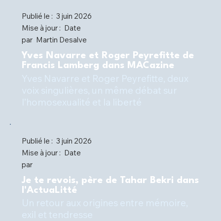
Publié le :
3 juin 2026
Mise à jour :
Date
par
Martin Desalve
Yves Navarre et Roger Peyrefitte de
Francis Lamberg dans MACazine
Yves Navarre et Roger Peyrefitte, deux
voix singulières, un même débat sur
l’homosexualité et la liberté
Publié le :
3 juin 2026
Mise à jour :
Date
par
Je te revois, père de Tahar Bekri dans
l'ActuaLitté
Un retour aux origines entre mémoire,