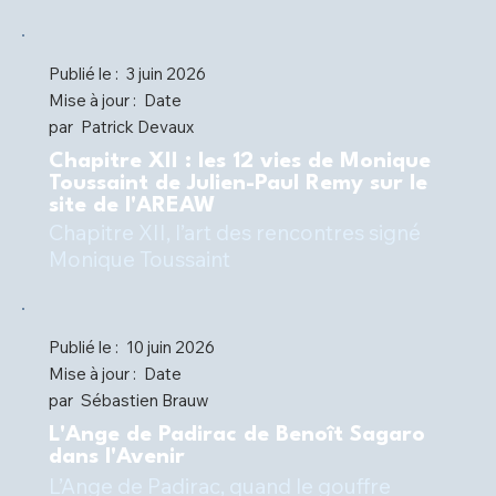
Publié le :
3 juin 2026
Mise à jour :
Date
par
Patrick Devaux
Chapitre XII : les 12 vies de Monique
Toussaint de Julien-Paul Remy sur le
site de l'AREAW
Chapitre XII, l’art des rencontres signé
Monique Toussaint
Publié le :
10 juin 2026
Mise à jour :
Date
par
Sébastien Brauw
L'Ange de Padirac de Benoît Sagaro
dans l'Avenir
L’Ange de Padirac, quand le gouffre