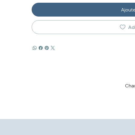
Ajoute
Add
Char