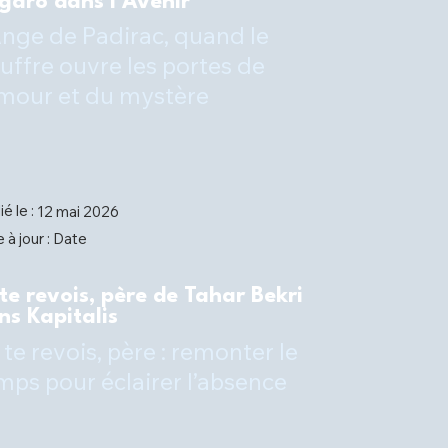
garo dans l'Avenir
Ange de Padirac, quand le
uffre ouvre les portes de
amour et du mystère
ié le :
12 mai 2026
Date
 à jour :
 te revois, père de Tahar Bekri
ns Kapitalis
 te revois, père : remonter le
mps pour éclairer l’absence