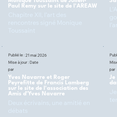
Monique Toussaint de Julien-
Sa
Paul Remy sur le site de l'AREAW
L’
Chapitre XII, l’art des
go
rencontres signé Monique
l’
Toussaint
Publié le :
Publ
21 mai 2026
Date
Mise à jour :
Mise
par
par
Yves Navarre et Roger
Je
Peyrefitte de Francis Lamberg
da
sur le site de l'association des
Je
Amis d'Yves Navarre
te
Deux écrivains, une amitié en
débats