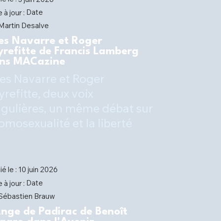
Date
 à jour :
Martin Desalve
es Navarre et Roger
yrefitte de Francis Lamberg
ns MACazine
es Navarre et Roger
yrefitte, deux voix
ngulières, un même débat sur
homosexualité et la liberté
ié le :
10 juin 2026
Date
 à jour :
Sébastien Brauw
Ange de Padirac de Benoît