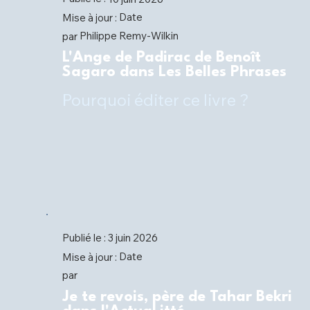
Date
Mise à jour :
Philippe Remy-Wilkin
par
L'Ange de Padirac de Benoît
Sagaro dans Les Belles Phrases
Pourquoi éditer ce livre ?
Publié le :
3 juin 2026
Date
Mise à jour :
par
Je te revois, père de Tahar Bekri