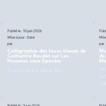
Publié le :
Publ
10 juin 2026
Date
Mise à jour :
Mise
par
par
Calligraphie des laves bleues de
Mo
Catherine Boudet sur Les
de
Hommes sans Epaules
Me
Vo
Poésie entre deux îles
la
mé
Publié le :
Publ
3 juin 2026