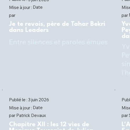
Date
Mise à jour :
Mise
par
par
Je te revois, père de Tahar Bekri
Yv
dans Leaders
Pe
da
Entre silences et paroles émues
Yv
Pe
si
l’
Publié le :
Publ
3 juin 2026
Date
Mise à jour :
Mise
Patrick Devaux
par
par
Chapitre XII : les 12 vies de
L'