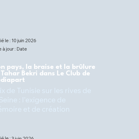
ié le :
10 juin 2026
Date
 à jour :
n pays, la braise et la brûlure
 Tahar Bekri dans Le Club de
diapart
ix de Tunisie sur les rives de
 Seine : l'exigence de
moire et de création
ié le :
3 juin 2026