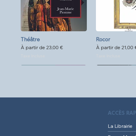
Théâtre
Aperçu rapide
Rocor
Aperçu ra
Prix promotionnel
Prix promotionne
À partir de
23,00 €
À partir de
21,00 
Taxe Incluse
Taxe Incluse
Format poche
ACCÈS RAP
La Librairie