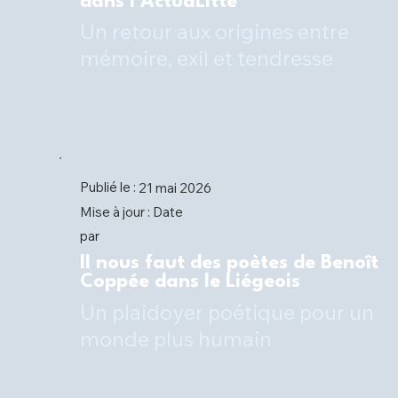
dans l'ActuaLitté
Un retour aux origines entre
Publié le :
21 mai 2026
Date
Mise à jour :
par
Il nous faut des poètes de Benoît
Coppée dans le Liégeois
Un plaidoyer poétique pour un
monde plus humain