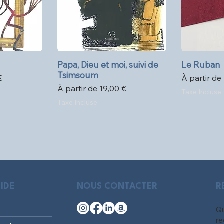
pide
Papa, Dieu et moi, suivi de
Aperçu rapide
Le Ruban
Ape
Tsimsoum
l
Prix promo
€
À partir de
Prix promotionnel
À partir de
19,00 €
Taxe Incluse
Taxe Incluse
IDE
NOUS CONTACTER
R
Qu
re