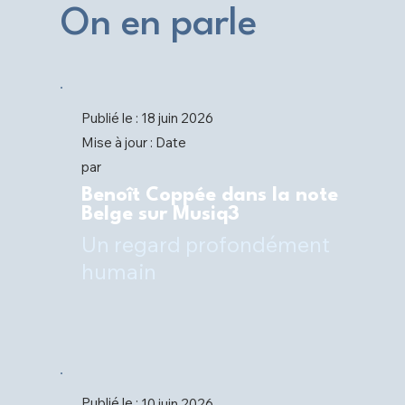
On en parle
Publié le :
18 juin 2026
Date
Mise à jour :
par
Benoît Coppée dans la note
Belge sur Musiq3
Un regard profondément
humain
Publié le :
10 juin 2026