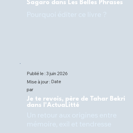
Sagaro dans Les Belles Phrases
Pourquoi éditer ce livre ?
Publié le :
3 juin 2026
Date
Mise à jour :
par
Je te revois, père de Tahar Bekri
dans l'ActuaLitté
Un retour aux origines entre