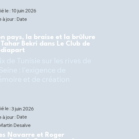
ié le :
10 juin 2026
Date
 à jour :
n pays, la braise et la brûlure
 Tahar Bekri dans Le Club de
diapart
ix de Tunisie sur les rives de
 Seine : l'exigence de
moire et de création
ié le :
3 juin 2026
Date
 à jour :
Martin Desalve
es Navarre et Roger