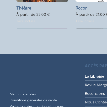
Théâtre
Aperçu rapide
Rocor
Aperçu ra
Prix promotionnel
Prix promotionne
À partir de
23,00 €
À partir de
21,00 
Taxe Incluse
Taxe Incluse
Format poche
ACCÈS RAP
La Librairie
Revue Margi
Recensions
Mentions légales
Conditions générales de vente
Nous Conta
Protection des données et cookies