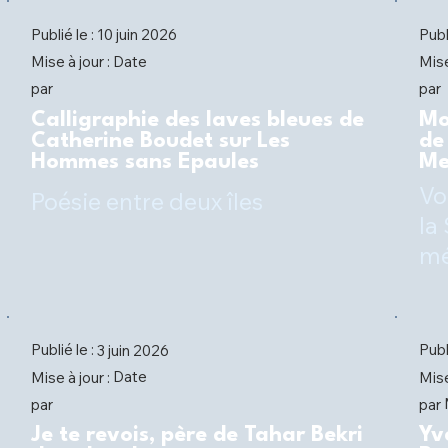
Publié le :
Publ
10 juin 2026
Date
Mise à jour :
Mise
par
par
Calligraphie des laves bleues de
Mo
Catherine Boudet sur Les
de
Hommes sans Epaules
Me
Vo
Poésie entre deux îles
la
mé
Publié le :
Publ
3 juin 2026
Date
Mise à jour :
Mise
par
par
Je te revois, père de Tahar Bekri
Yv