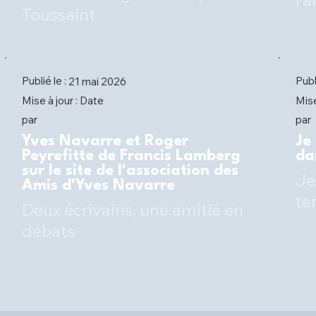
Toussaint
Publié le :
Publ
21 mai 2026
Date
Mise à jour :
Mise
par
par
Yves Navarre et Roger
Je
Peyrefitte de Francis Lamberg
da
sur le site de l'association des
Je
Amis d'Yves Navarre
te
Deux écrivains, une amitié en
débats