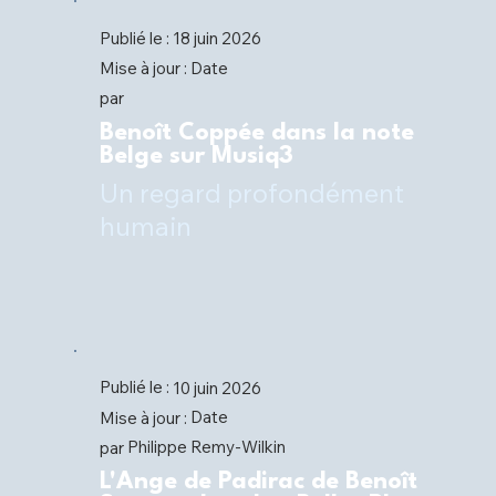
Publié le :
18 juin 2026
Date
Mise à jour :
par
Benoît Coppée dans la note
Belge sur Musiq3
Un regard profondément
humain
Publié le :
10 juin 2026
Date
Mise à jour :
Philippe Remy-Wilkin
par
L'Ange de Padirac de Benoît