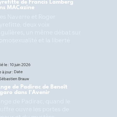
yrefitte de Francis Lamberg
ns MACazine
es Navarre et Roger
yrefitte, deux voix
ngulières, un même débat sur
homosexualité et la liberté
ié le :
10 juin 2026
Date
 à jour :
Sébastien Brauw
Ange de Padirac de Benoît
garo dans l'Avenir
Ange de Padirac, quand le
uffre ouvre les portes de
amour et du mystère