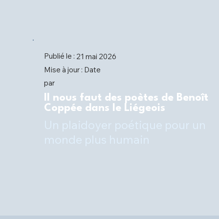
Publié le :
21 mai 2026
Date
Mise à jour :
par
Il nous faut des poètes de Benoît
Coppée dans le Liégeois
Un plaidoyer poétique pour un
monde plus humain