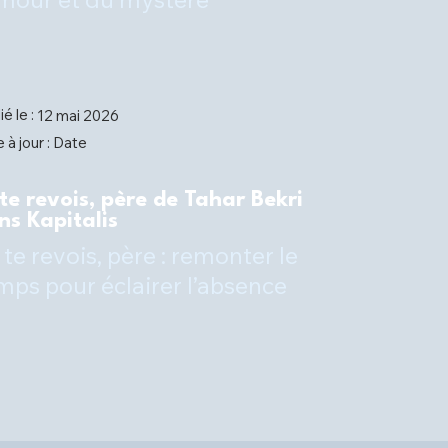
ié le :
12 mai 2026
Date
 à jour :
 te revois, père de Tahar Bekri
ns Kapitalis
 te revois, père : remonter le
mps pour éclairer l’absence