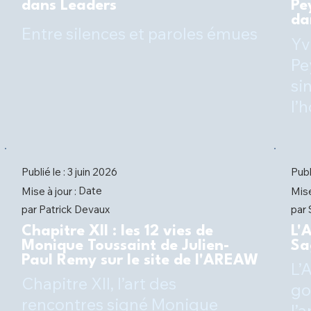
dans Leaders
Pe
da
Entre silences et paroles émues
Yv
Pe
si
l’
Publié le :
Publ
3 juin 2026
Date
Mise à jour :
Mise
Patrick Devaux
par
par
Chapitre XII : les 12 vies de
L'
Monique Toussaint de Julien-
Sa
Paul Remy sur le site de l'AREAW
L’
Chapitre XII, l’art des
go
rencontres signé Monique
l’