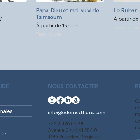
pide
Papa, Dieu et moi, suivi de
Aperçu rapide
Le Ruban
Ape
Tsimsoum
l
Prix promo
€
À partir de
Prix promotionnel
À partir de
19,00 €
Taxe Incluse
Taxe Incluse
IDE
NOUS CONTACTER
R
Qu
re
nales
info@ederneditions.com
no
co
+32 2 426 57 48
ne
Avenue Churchill 28/10
cter
1180 Bruxelles, Belgique