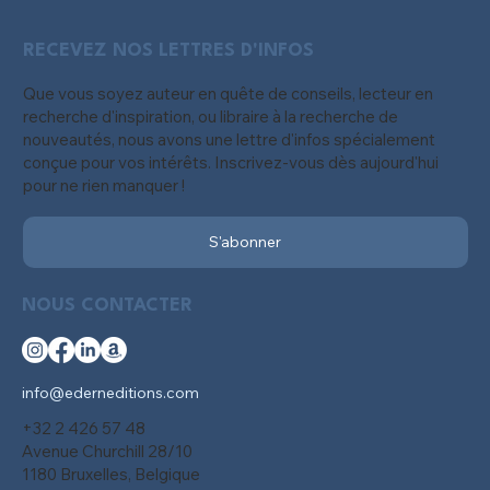
RECEVEZ NOS LETTRES D'INFOS
Que vous soyez auteur en quête de conseils, lecteur en
recherche d'inspiration, ou libraire à la recherche de
nouveautés, nous avons une lettre d'infos spécialement
conçue pour vos intérêts. Inscrivez-vous dès aujourd'hui
pour ne rien manquer !
S'abonner
NOUS CONTACTER
info@ederneditions.com
+32 2 426 57 48
Avenue Churchill 28/10
1180 Bruxelles, Belgique