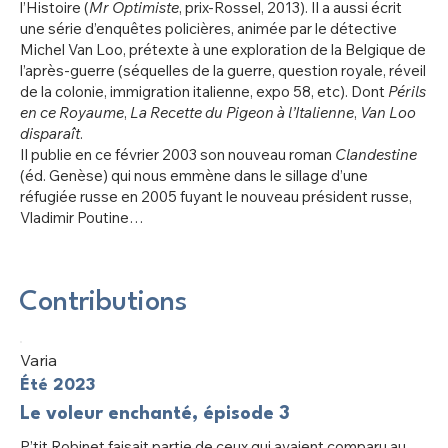
l’Histoire (
Mr Optimiste
, prix-Rossel, 2013). Il a aussi écrit
une série d’enquêtes policières, animée par le détective
Michel Van Loo, prétexte à une exploration de la Belgique de
l’après-guerre (séquelles de la guerre, question royale, réveil
de la colonie, immigration italienne, expo 58, etc). Dont
Périls
en ce Royaume
,
La Recette du Pigeon à l’Italienne
,
Van Loo
disparaît
.
Il publie en ce février 2003 son nouveau roman
Clandestine
(éd. Genèse) qui nous emmène dans le sillage d’une
réfugiée russe en 2005 fuyant le nouveau président russe,
Vladimir Poutine…
Contributions
Varia
Été 2023
Le voleur enchanté, épisode 3
P’tit Robinet faisait partie de ceux qui avaient comparu au