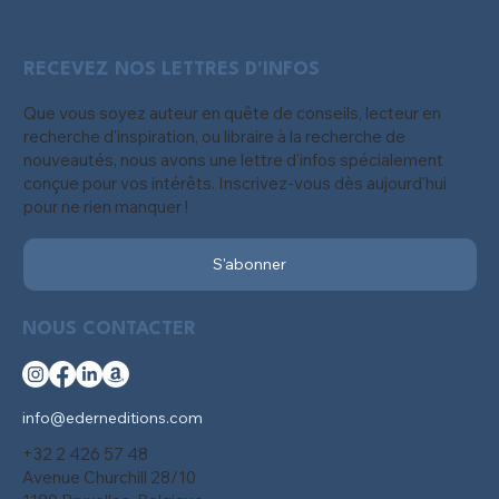
RECEVEZ NOS LETTRES D'INFOS
Que vous soyez auteur en quête de conseils, lecteur en
recherche d'inspiration, ou libraire à la recherche de
nouveautés, nous avons une lettre d'infos spécialement
conçue pour vos intérêts. Inscrivez-vous dès aujourd'hui
pour ne rien manquer !
S'abonner
NOUS CONTACTER
info@ederneditions.com
+32 2 426 57 48
Avenue Churchill 28/10