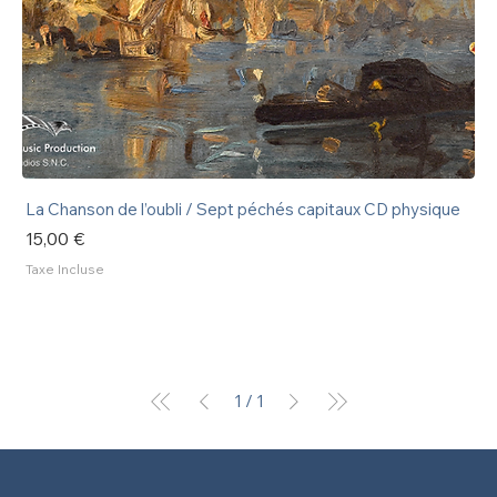
La Chanson de l’oubli / Sept péchés capitaux CD physique
Prix
15,00 €
Taxe Incluse
1
/
1