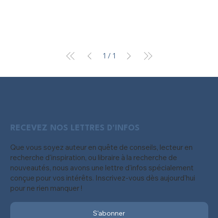
1
/
1
RECEVEZ NOS LETTRES D'INFOS
Que vous soyez auteur en quête de conseils, lecteur en
recherche d'inspiration, ou libraire à la recherche de
nouveautés, nous avons une lettre d'infos spécialement
conçue pour vos intérêts. Inscrivez-vous dès aujourd'hui
pour ne rien manquer !
S'abonner