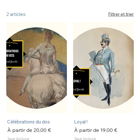
2 articles
Filtrer et trier
Célébrations du dos
Loyal !
Prix promotionnel
Prix promotionnel
À partir de
20,00 €
À partir de
19,00 €
Taxe Incluse
Taxe Incluse