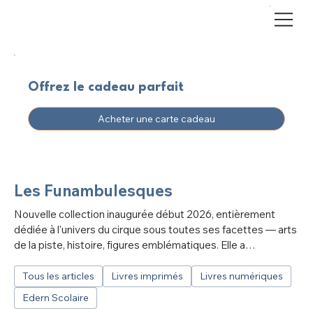
Offrez le cadeau parfait
Acheter une carte cadeau
Les Funambulesques
Nouvelle collection inaugurée début 2026, entièrement
dédiée à l'univers du cirque sous toutes ses facettes — arts
de la piste, histoire, figures emblématiques. Elle a
notamment été lancée avec deux ouvrages de Pascal
Jacob, historien et spécialiste des arts du cirque.
Tous les articles
Livres imprimés
Livres numériques
Edern Scolaire