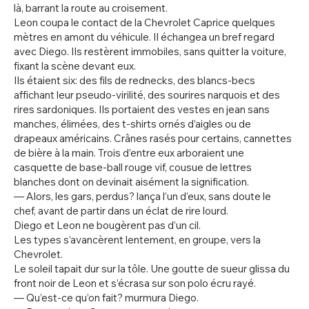
là, barrant la route au croisement.
Leon coupa le contact de la Chevrolet Caprice quelques
mètres en amont du véhicule. Il échangea un bref regard
avec Diego. Ils restèrent immobiles, sans quitter la voiture,
fixant la scène devant eux.
Ils étaient six: des fils de rednecks, des blancs-becs
affichant leur pseudo-virilité, des sourires narquois et des
rires sardoniques. Ils portaient des vestes en jean sans
manches, élimées, des t-shirts ornés d’aigles ou de
drapeaux américains. Crânes rasés pour certains, cannettes
de bière à la main. Trois d’entre eux arboraient une
casquette de base-ball rouge vif, cousue de lettres
blanches dont on devinait aisément la signification.
— Alors, les gars, perdus? lança l’un d’eux, sans doute le
chef, avant de partir dans un éclat de rire lourd.
Diego et Leon ne bougèrent pas d’un cil.
Les types s’avancèrent lentement, en groupe, vers la
Chevrolet.
Le soleil tapait dur sur la tôle. Une goutte de sueur glissa du
front noir de Leon et s’écrasa sur son polo écru rayé.
— Qu’est-ce qu’on fait? murmura Diego.