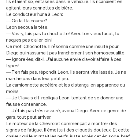
Ils étaient six, entassés dans le véhicule. Ils ricanaient en
agitant leurs cannettes de bière.
Le conducteur hurla à Leon:
— On fait la course?
Leon secoua la tête.
— Vas-y, fais pas ta chochotte! Avec ton vieux tacot, tu
risques pas d’aller loin!
Ce mot. Chochotte. Il résonna comme une insulte pour
Diego qui n’assumait pas franchement son homosexualité.
— Ignore-les, dit-il. J’ai aucune envie d’avoir affaire à ces
types!
— T’en fais pas, répondit Leon. Ils seront vite lassés. Je ne
marche pas dans leur petit jeu.
La camionnette accéléra et les distança, en apparence du
moins.
— Je t’l’avais dit, répliqua Leon, tentant de se donner une
fausse contenance.
— J’étais pas très rassuré, avoua Diego. Avec ce genre de
gars, tout peut arriver.
Le moteur de la Chevrolet commençait à montrer des
signes de fatigue. Il émettait des cliquetis douteux. Et cette
chaleur qui leur irritait les nerfs, juste après cet épisode, bref