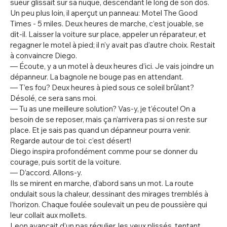
sueur glissait sur sa nuque, descendant le long de son dos.
Un peu plus loin, il aperçut un panneau: Motel The Good
Times - 5 miles. Deux heures de marche, c’est jouable, se
dit-il. Laisser la voiture sur place, appeler un réparateur, et
regagner le motel à pied; il n’y avait pas d’autre choix. Restait
à convaincre Diego.
— Écoute, y a un motel à deux heures d’ici. Je vais joindre un
dépanneur. La bagnole ne bouge pas en attendant.
— T’es fou? Deux heures à pied sous ce soleil brûlant?
Désolé, ce sera sans moi.
— Tu as une meilleure solution? Vas-y, je t’écoute! On a
besoin de se reposer, mais ça n’arrivera pas si on reste sur
place. Et je sais pas quand un dépanneur pourra venir.
Regarde autour de toi: c’est désert!
Diego inspira profondément comme pour se donner du
courage, puis sortit de la voiture.
— D’accord. Allons-y.
Ils se mirent en marche, d’abord sans un mot. La route
ondulait sous la chaleur, dessinant des mirages tremblés à
l’horizon. Chaque foulée soulevait un peu de poussière qui
leur collait aux mollets.
Leon avançait d’un pas régulier, les yeux plissés, tentant