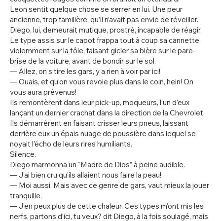
Leon sentit quelque chose se serrer en lui. Une peur
ancienne, trop familière, qu’il n’avait pas envie de réveiller.
Diego, lui, demeurait mutique, prostré, incapable de réagir.
Le type assis sur le capot frappa tout à coup sa cannette
violemment sur la tôle, faisant gicler sa bière sur le pare-
brise de la voiture, avant de bondir sur le sol.
— Allez, on s’tire les gars, y a rien à voir par ici!
— Ouais, et qu’on vous revoie plus dans le coin, hein! On
vous aura prévenus!
Ils remontèrent dans leur pick-up, moqueurs, l’un d’eux
lançant un dernier crachat dans la direction de la Chevrolet.
Ils démarrèrent en faisant crisser leurs pneus, laissant
derrière eux un épais nuage de poussière dans lequel se
noyait l’écho de leurs rires humiliants.
Silence.
Diego marmonna un “Madre de Dios” à peine audible.
— J’ai bien cru qu’ils allaient nous faire la peau!
— Moi aussi. Mais avec ce genre de gars, vaut mieux la jouer
tranquille.
— J’en peux plus de cette chaleur. Ces types m’ont mis les
nerfs, partons d’ici, tu veux? dit Diego, à la fois soulagé, mais