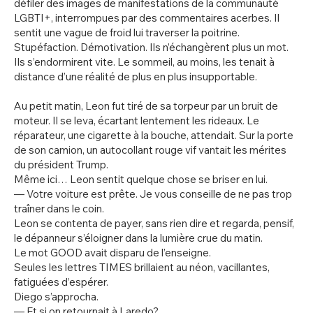
défiler des images de manifestations de la communauté
LGBTI+, interrompues par des commentaires acerbes. Il
sentit une vague de froid lui traverser la poitrine.
Stupéfaction. Démotivation. Ils n’échangèrent plus un mot.
Ils s’endormirent vite. Le sommeil, au moins, les tenait à
distance d’une réalité de plus en plus insupportable.
Au petit matin, Leon fut tiré de sa torpeur par un bruit de
moteur. Il se leva, écartant lentement les rideaux. Le
réparateur, une cigarette à la bouche, attendait. Sur la porte
de son camion, un autocollant rouge vif vantait les mérites
du président Trump.
Même ici… Leon sentit quelque chose se briser en lui.
— Votre voiture est prête. Je vous conseille de ne pas trop
traîner dans le coin.
Leon se contenta de payer, sans rien dire et regarda, pensif,
le dépanneur s’éloigner dans la lumière crue du matin.
Le mot GOOD avait disparu de l’enseigne.
Seules les lettres TIMES brillaient au néon, vacillantes,
fatiguées d’espérer.
Diego s’approcha.
— Et si on retournait à Laredo?