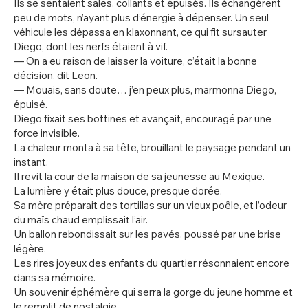
Ils se sentaient sales, collants et épuisés. Ils échangèrent
peu de mots, n’ayant plus d’énergie à dépenser. Un seul
véhicule les dépassa en klaxonnant, ce qui fit sursauter
Diego, dont les nerfs étaient à vif.
— On a eu raison de laisser la voiture, c’était la bonne
décision, dit Leon.
— Mouais, sans doute… j’en peux plus, marmonna Diego,
épuisé.
Diego fixait ses bottines et avançait, encouragé par une
force invisible.
La chaleur monta à sa tête, brouillant le paysage pendant un
instant.
Il revit la cour de la maison de sa jeunesse au Mexique.
La lumière y était plus douce, presque dorée.
Sa mère préparait des tortillas sur un vieux poêle, et l’odeur
du maïs chaud emplissait l’air.
Un ballon rebondissait sur les pavés, poussé par une brise
légère.
Les rires joyeux des enfants du quartier résonnaient encore
dans sa mémoire.
Un souvenir éphémère qui serra la gorge du jeune homme et
le remplit de nostalgie.