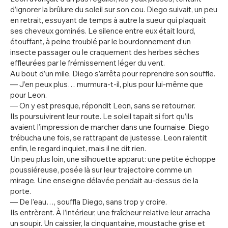
d’ignorer la brûlure du soleil sur son cou. Diego suivait, un peu
en retrait, essuyant de temps à autre la sueur qui plaquait
ses cheveux gominés. Le silence entre eux était lourd,
étouffant, à peine troublé par le bourdonnement d’un
insecte passager ou le craquement des herbes sèches
effleurées par le frémissement léger du vent.
Au bout d’un mile, Diego s’arrêta pour reprendre son souffle.
— J’en peux plus… murmura-t-il, plus pour lui-même que
pour Leon.
— On y est presque, répondit Leon, sans se retourner.
Ils poursuivirent leur route. Le soleil tapait si fort qu’ils
avaient l’impression de marcher dans une fournaise. Diego
trébucha une fois, se rattrapant de justesse. Leon ralentit
enfin, le regard inquiet, mais il ne dit rien.
Un peu plus loin, une silhouette apparut: une petite échoppe
poussiéreuse, posée là sur leur trajectoire comme un
mirage. Une enseigne délavée pendait au-dessus de la
porte.
— De l’eau…, souffla Diego, sans trop y croire.
Ils entrèrent. À l’intérieur, une fraîcheur relative leur arracha
un soupir. Un caissier, la cinquantaine, moustache grise et