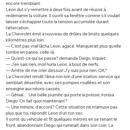
encore tremblant.
Leon dut s’y remettre à deux fois avant de réussir à
redémarrer la voiture. Il ouvrit sa fenêtre comme s’il voulait
laisser s’échapper toute la tension accumulée durant
l’altercation.
La Chevrolet émit à nouveau de drôles de bruits quelques
kilomètres plus loin.
— C’est pas vrai! lâcha Leon, agacé. Manquerait plus qu’elle
tombe en panne, celle-là.
— Qu’est-ce qui se passe? demanda Diego, inquiet.
— J’en sais rien, moi! hurla Leon, à bout de nerfs.
— Arrête de me crier dessus! J’y suis pour rien, OK?
La Chevrolet rendit l’âme non loin d’une station-service qui
semblait désertée, avec ses pompes rouillées et son
enseigne aux néons cassés.
— Génial… Une belle journée qui porte la poisse, ironisa
Diego. On fait quoi maintenant?
— Une minute, d’accord? Cette situation ne m’amuse pas
plus que toi, répondit Leon d’un ton sec.
Il sortit du véhicule et fit quelques mètres en se tenant le
front, abandonnant Diego qui ruminait dans son coin. La