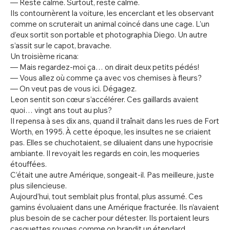
— Reste calme. Surtout, reste calme.
Ils contournèrent la voiture, les encerclant et les observant
comme on scruterait un animal coincé dans une cage. L’un
d’eux sortit son portable et photographia Diego. Un autre
s’assit sur le capot, bravache.
Un troisième ricana:
— Mais regardez-moi ça… on dirait deux petits pédés!
— Vous allez où comme ça avec vos chemises à fleurs?
— On veut pas de vous ici. Dégagez.
Leon sentit son cœur s’accélérer. Ces gaillards avaient
quoi… vingt ans tout au plus?
Il repensa à ses dix ans, quand il traînait dans les rues de Fort
Worth, en 1995. À cette époque, les insultes ne se criaient
pas. Elles se chuchotaient, se diluaient dans une hypocrisie
ambiante. Il revoyait les regards en coin, les moqueries
étouffées.
C’était une autre Amérique, songeait-il. Pas meilleure, juste
plus silencieuse.
Aujourd’hui, tout semblait plus frontal, plus assumé. Ces
gamins évoluaient dans une Amérique fracturée. Ils n’avaient
plus besoin de se cacher pour détester. Ils portaient leurs
casquettes rouges comme on brandit un étendard.