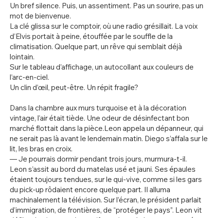
Un bref silence. Puis, un assentiment. Pas un sourire, pas un
mot de bienvenue.
La clé glissa sur le comptoir, où une radio grésillait. La voix
d’Elvis portait à peine, étouffée par le souffle de la
climatisation. Quelque part, un rêve qui semblait déjà
lointain.
Sur le tableau d’affichage, un autocollant aux couleurs de
l’arc-en-ciel.
Un clin d’œil, peut-être. Un répit fragile?
Dans la chambre aux murs turquoise et à la décoration
vintage, l’air était tiède. Une odeur de désinfectant bon
marché flottait dans la pièce.Leon appela un dépanneur, qui
ne serait pas là avant le lendemain matin. Diego s’affala sur le
lit, les bras en croix.
— Je pourrais dormir pendant trois jours, murmura-t-il.
Leon s’assit au bord du matelas usé et jauni. Ses épaules
étaient toujours tendues, sur le qui-vive, comme si les gars
du pick-up rôdaient encore quelque part. Il alluma
machinalement la télévision. Sur l’écran, le président parlait
d’immigration, de frontières, de “protéger le pays”. Leon vit