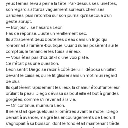
yeux ternes, leva à peine la tête. Par-dessus ses lunettes,
son regard s’attarda vaguement sur leurs chemises
bariolées, puis retomba sur son journal qu’il secoua d’un
geste abrupt.
— Bonjour… se hasarda Leon.
Pas de réponse. Juste un reniflement sec.
Ils attrapèrent deux bouteilles d’eau dans un frigo qui
ronronnait à l’arrière-boutique. Quand ils les posèrent sur le
comptoir, le tenancier les toisa, sérieux.
— Vous êtes pas d’ici, dit-il d’une voix plate.
Ce n’était pas une question.
Leon sentit Diego se raidir à côté de lui. Il déposa un billet
devant le caissier, qui le fit glisser sans un mot ni un regard
de plus.
Ils quittèrent rapidement les lieux, la chaleur étouffante leur
brûlant la peau. Diego dévissa sa bouteille et but à grandes
gorgées, comme s’il revenait à la vie.
— On continue, murmura Leon.
Il ne restait que quelques kilomètres avant le motel. Diego
peinait à avancer, malgré les encouragements de Leon. Il
s’agrippait à sa boisson, dont le fond était maintenant tiède.