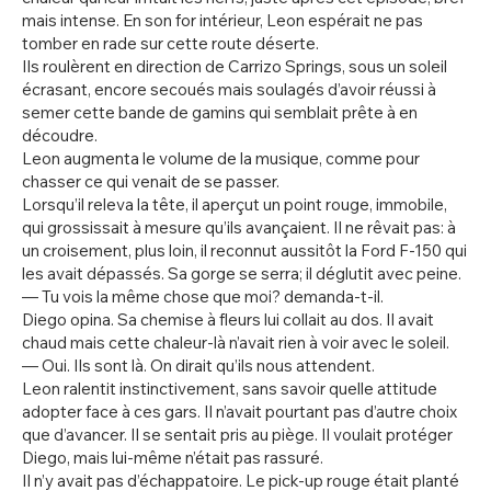
mais intense. En son for intérieur, Leon espérait ne pas
tomber en rade sur cette route déserte.
Ils roulèrent en direction de Carrizo Springs, sous un soleil
écrasant, encore secoués mais soulagés d’avoir réussi à
semer cette bande de gamins qui semblait prête à en
découdre.
Leon augmenta le volume de la musique, comme pour
chasser ce qui venait de se passer.
Lorsqu’il releva la tête, il aperçut un point rouge, immobile,
qui grossissait à mesure qu’ils avançaient. Il ne rêvait pas: à
un croisement, plus loin, il reconnut aussitôt la Ford F-150 qui
les avait dépassés. Sa gorge se serra; il déglutit avec peine.
— Tu vois la même chose que moi? demanda-t-il.
Diego opina. Sa chemise à fleurs lui collait au dos. Il avait
chaud mais cette chaleur-là n’avait rien à voir avec le soleil.
— Oui. Ils sont là. On dirait qu’ils nous attendent.
Leon ralentit instinctivement, sans savoir quelle attitude
adopter face à ces gars. Il n’avait pourtant pas d’autre choix
que d’avancer. Il se sentait pris au piège. Il voulait protéger
Diego, mais lui-même n’était pas rassuré.
Il n’y avait pas d’échappatoire. Le pick-up rouge était planté