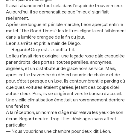
Il avait abandonné tout cela dans l’espoir de trouver mieux.
Aujourd’hui, il se demandait ce que “mieux” signifiait
réellement.
Après une longue et pénible marche, Leon aperçut enfin le
motel. “The Good Times”: les lettres clignotaient faiblement
dans la lumière orangée de la fin du jour.
Leon s’arrêta et prit la main de Diego.
— Regarde! On y est… souffla-t-il.
Le lieu n’avait rien d’original: une façade rose pâle craquelée
par endroits, des portes, toutes pareilles, anonymes,
alignées, et un distributeur de glace hors service. Mais,
après cette traversée du désert nourrie de chaleur et de
peur, c’était presque un luxe. Ils contournèrent le parking où
quelques voitures étaient garées, jetant des coups d’œil
autour d’eux. Puis, ils se dirigèrent vers le bureau d’accueil.
Une vieille climatisation émettait un ronronnement derrière
une fenêtre.
À la réception, un homme d’âge mûr releva les yeux de son
écran. Regard neutre. Trop. Il les dévisagea sans affect
particulier.
— Nous voudrions une chambre pour deux, dit Léon.