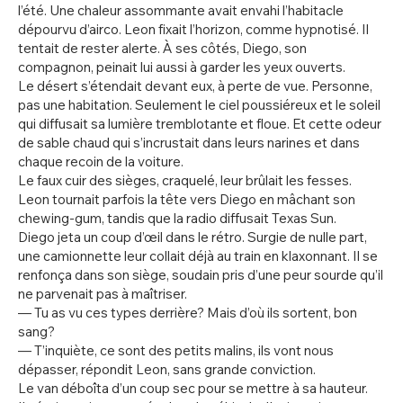
l’été. Une chaleur assommante avait envahi l’habitacle
dépourvu d’airco. Leon fixait l’horizon, comme hypnotisé. Il
tentait de rester alerte. À ses côtés, Diego, son
compagnon, peinait lui aussi à garder les yeux ouverts.
Le désert s’étendait devant eux, à perte de vue. Personne,
pas une habitation. Seulement le ciel poussiéreux et le soleil
qui diffusait sa lumière tremblotante et floue. Et cette odeur
de sable chaud qui s’incrustait dans leurs narines et dans
chaque recoin de la voiture.
Le faux cuir des sièges, craquelé, leur brûlait les fesses.
Leon tournait parfois la tête vers Diego en mâchant son
chewing-gum, tandis que la radio diffusait Texas Sun.
Diego jeta un coup d’œil dans le rétro. Surgie de nulle part,
une camionnette leur collait déjà au train en klaxonnant. Il se
renfonça dans son siège, soudain pris d’une peur sourde qu’il
ne parvenait pas à maîtriser.
— Tu as vu ces types derrière? Mais d’où ils sortent, bon
sang?
— T’inquiète, ce sont des petits malins, ils vont nous
dépasser, répondit Leon, sans grande conviction.
Le van déboîta d’un coup sec pour se mettre à sa hauteur.