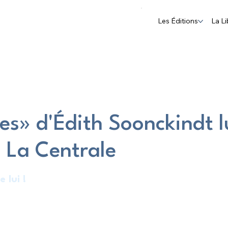
Les Éditions
La Li
res» d'Édith Soonckindt 
 La Centrale
 lui !