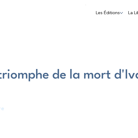
Les Éditions
La Li
 triomphe de la mort d'I
re