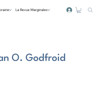
brairie
La Revue Marginales
van O. Godfroid