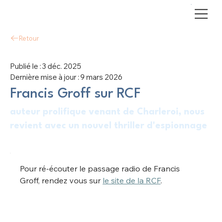
Retour
Publié le :
3 déc. 2025
Dernière mise à jour :
9 mars 2026
Francis Groff sur RCF
auteur prolifique venant de Charleroi, nous
revient avec un nouvel thriller d'espionnage
Pour ré-écouter le passage radio de Francis 
Groff, rendez vous sur 
le site de la RCF
.