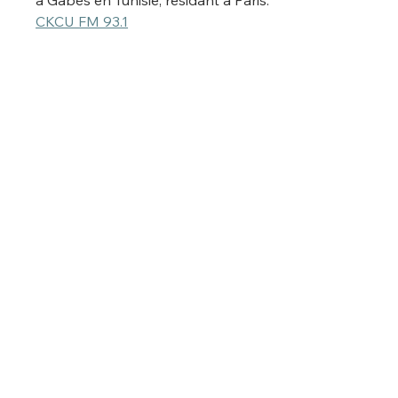
à Gabès en Tunisie, résidant à Paris.
CKCU FM 93.1