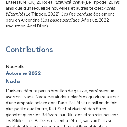
Littérature, Cluj 2016) et
l'Éternité, brève
(Le Tripode, 2019);
ainsi que d'un recueil de nouvelles et autres textes:
Après
l'Éternité
(Le Tripode, 2022).
Les Pas perdus
a
également
paru en Argentine (
Los pasos perdidos
, Añosluz, 2022;
traduction: Ariel Dilon).
Contributions
Nouvelle
Automne 2022
Nada
L’univers débuta par un brouillon de galaxie, carrément un
avorton : Nada. Nada, c’était deux planètes gravitant autour
d’une ampoule solaire dont l’une, Bal, était un million de fois
plus petite que l’autre, Riki. Sur Bal vivaient des êtres
gigantesques : les Balèzes ; sur Riki, des êtres minuscules :
les Rikikis. Les Balèzes étaient à l’étroit, sans arrêt ils se
heurtaient les uns aux autres et quand ils voulaient se