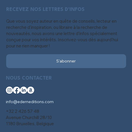
RECEVEZ NOS LETTRES D'INFOS
Que vous soyez auteur en quête de conseils, lecteur en
recherche d'inspiration, ou libraire à la recherche de
nouveautés, nous avons une lettre d'infos spécialement
conçue pour vos intérêts. Inscrivez-vous dès aujourd'hui
pour ne rien manquer !
S'abonner
NOUS CONTACTER
info@ederneditions.com
+32 2 426 57 48
Avenue Churchill 28/10
1180 Bruxelles, Belgique