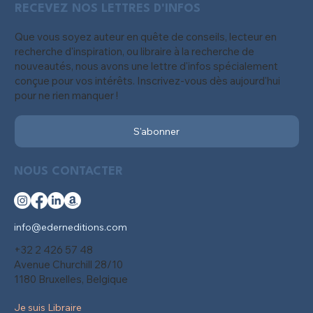
RECEVEZ NOS LETTRES D'INFOS
Que vous soyez auteur en quête de conseils, lecteur en
recherche d'inspiration, ou libraire à la recherche de
nouveautés, nous avons une lettre d'infos spécialement
conçue pour vos intérêts. Inscrivez-vous dès aujourd'hui
pour ne rien manquer !
S'abonner
NOUS CONTACTER
info@ederneditions.com
+32 2 426 57 48
Avenue Churchill 28/10
1180 Bruxelles, Belgique
Je suis Libraire