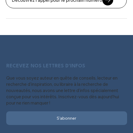
Découvrez l'appel pour le prochain numéro
RECEVEZ NOS LETTRES D'INFOS
Que vous soyez auteur en quête de conseils, lecteur en
recherche d'inspiration, ou libraire à la recherche de
nouveautés, nous avons une lettre d'infos spécialement
conçue pour vos intérêts. Inscrivez-vous dès aujourd'hui
pour ne rien manquer !
S'abonner