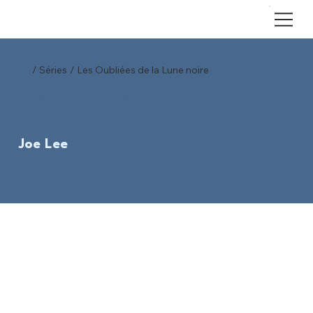
/
Séries
/
Les Oubliées de la Lune noire
Les Oubliées de la
Lune noire
Joe Lee