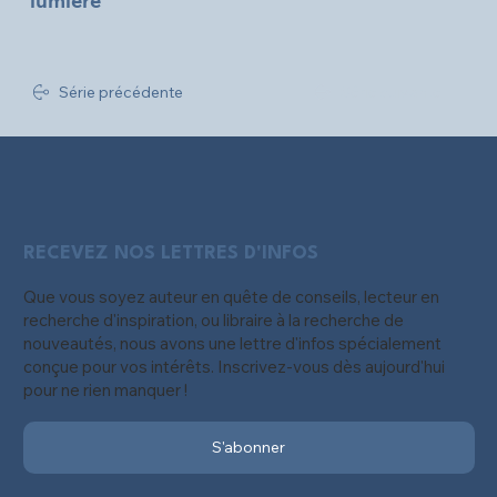
lumière
Série précédente
Série suivante
RECEVEZ NOS LETTRES D'INFOS
Que vous soyez auteur en quête de conseils, lecteur en
recherche d'inspiration, ou libraire à la recherche de
nouveautés, nous avons une lettre d'infos spécialement
conçue pour vos intérêts. Inscrivez-vous dès aujourd'hui
pour ne rien manquer !
S'abonner