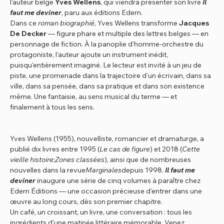
l'auteur belge 
Yves Wellens
, qui viendra présenter son livre 
Il 
faut me deviner
, paru aux éditions Edern.
Dans ce 
roman biographié
, Yves Wellens transforme 
Jacques 
De Decker
 — figure phare et multiple des lettres belges — en 
personnage de fiction. À la panoplie d'homme-orchestre du 
protagoniste, l'auteur ajoute un instrument inédit, 
puisqu'entièrement imaginé. Le lecteur est invité à un jeu de 
piste, une promenade dans la trajectoire d'un écrivain, dans sa 
ville, dans sa pensée, dans sa pratique et dans son existence 
même. Une fantaisie, au sens musical du terme — et 
finalement à tous les sens.
Yves Wellens (1955), nouvelliste, romancier et dramaturge, a 
publié dix livres entre 1995 (
Le cas de figure
) et 2018 (
Cette 
vieille histoire
;
Zones classées
), ainsi que de nombreuses 
nouvelles dans la revue
Marginales
depuis 1998. 
Il faut me 
deviner
 inaugure une série de cinq volumes
à paraître chez 
Edern Éditions — une occasion précieuse d'entrer dans une 
œuvre au long cours, dès son premier chapitre.
Un café, un croissant, un livre, une conversation : tous les 
ingrédients d'une matinée littéraire mémorable. Venez 