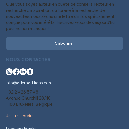
Que vous soyez auteur en quête de conseils, lecteur en
recherche d'inspiration, ou libraire à la recherche de
nouveautés, nous avons une lettre d'infos spécialement
conçue pour vos intérêts. Inscrivez-vous dès aujourd'hui
pour ne rien manquer !
S'abonner
NOUS CONTACTER
info@ederneditions.com
+32 2 426 57 48
Avenue Churchill 28/10
1180 Bruxelles, Belgique
Je suis Libraire
Mentions légales