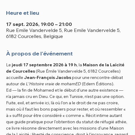
Heure et lieu
17 sept. 2026, 19:00 – 21:00
Rue Emile Vandervelde 5, Rue Emile Vandervelde 5,
6182 Courcelles, Belgique
À propos de l'événement
Le 
jeudi 17 septembre 2026 à 19 h
, la 
Maison de la Laïcité 
de Courcelles
 (Rue Émile Vandervelde 5, 6182 Courcelles) 
accueille 
Jean-François Jacobs
 pour une rencontre-débat 
autour de 
L'Histoire vraie de mohamED
 (Edern Éditions).​
Ed — la fin de Mohamed et le début d'une autre existence — 
n'a jamais cru en Dieu. Ce qui, en Tunisie, n'est pas une option. 
Fuite, exil, et arrivée ici, là où l'on a le droit de ne pas croire, 
mais où il faut les bons papiers pour rester, et où ressembler « 
à » suffit pour être considéré « comme ». Récit intime autant 
que guide pratique pour l'obtention du statut de réfugié athée, 
ce livre résonne directement avec les missions d'une Maison 
de la Laïcité : liberté de conscience, droit à l'incroyance, regard 