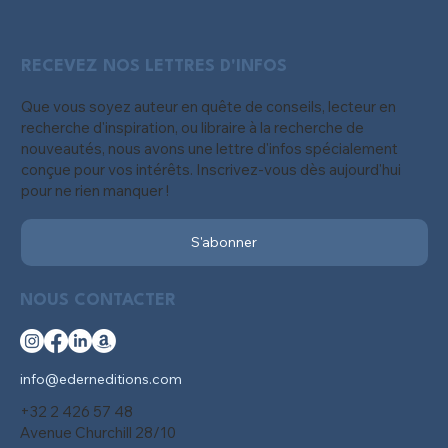
RECEVEZ NOS LETTRES D'INFOS
Que vous soyez auteur en quête de conseils, lecteur en
recherche d'inspiration, ou libraire à la recherche de
nouveautés, nous avons une lettre d'infos spécialement
conçue pour vos intérêts. Inscrivez-vous dès aujourd'hui
pour ne rien manquer !
S'abonner
NOUS CONTACTER
info@ederneditions.com
+32 2 426 57 48
Avenue Churchill 28/10