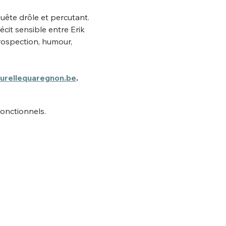
ête drôle et percutant. 
récit sensible entre Erik 
trospection, humour, 
urellequaregnon.be
.
onctionnels.