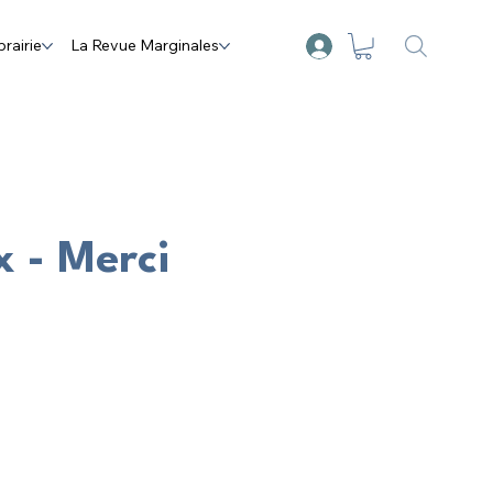
brairie
La Revue Marginales
x - Merci