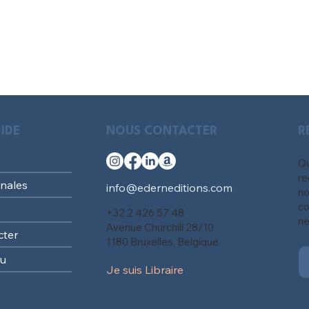
IDE
NOUS CONTACTER
R
Qu
re
nales
info@ederneditions.com
no
co
+32 2 426 57 48
ne
Avenue Churchill 28/10
cter
1180 Bruxelles, Belgique
au
Je suis Libraire