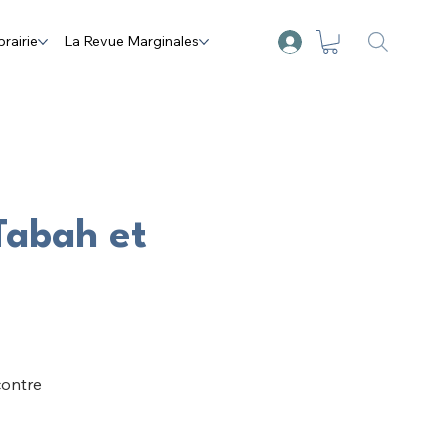
brairie
La Revue Marginales
Tabah et
contre