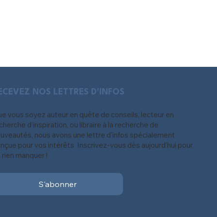
ECEVEZ NOS LETTRES D'INFOS
e vous soyez auteur en quête de conseils, lecteur en
cherche d'inspiration, ou libraire à la recherche de
uveautés, nous avons une lettre d'infos spécialement
nçue pour vos intérêts. Inscrivez-vous dès aujourd'hui pour
 rien manquer !
S'abonner