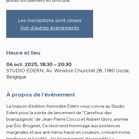
jeunes socialement en difficulté.
Les inscriptions sont closes
Voir d'autres événements
Heure et lieu
06 oct. 2025, 18:30 – 20:30
STUDIO EDERN, Av. Winston Churchill 28, 1180 Uccle,
Belgique
À propos de l'événement
La maison d’édition Asmodée Edern vous convie au Studio 
Edern pour la soirée de lancement de "Carrefour des 
branquignols" de Jean-Pierre Cocco et Robert Glory, animée 
par Éric Brogniet. Ce récit rend hommage aux existences 
marginales et aux anti-héros hauts en couleurs, croisant ironie, 
tendresse et lucidité – les branquignols d’aujourd’hui y 