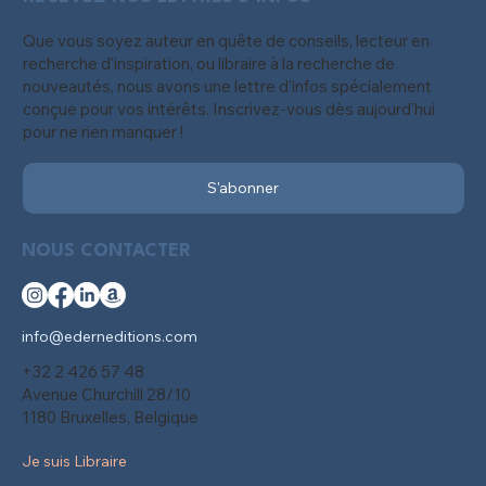
Que vous soyez auteur en quête de conseils, lecteur en
recherche d'inspiration, ou libraire à la recherche de
nouveautés, nous avons une lettre d'infos spécialement
conçue pour vos intérêts. Inscrivez-vous dès aujourd'hui
pour ne rien manquer !
S'abonner
NOUS CONTACTER
info@ederneditions.com
+32 2 426 57 48
Avenue Churchill 28/10
1180 Bruxelles, Belgique
Je suis Libraire