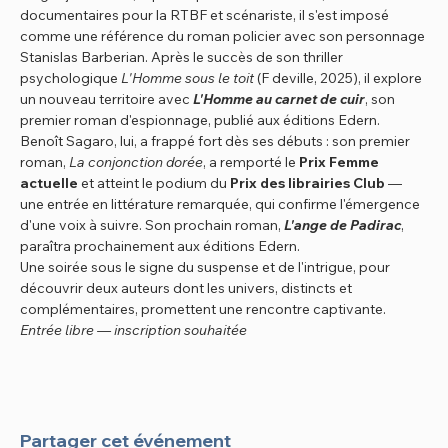
documentaires pour la RTBF et scénariste, il s'est imposé 
comme une référence du roman policier avec son personnage 
Stanislas Barberian. Après le succès de son thriller 
psychologique 
L'Homme sous le toit
 (F deville, 2025), il explore 
un nouveau territoire avec 
L'Homme au carnet de cuir
, son 
premier roman d'espionnage, publié aux éditions Edern.
Benoît Sagaro, lui, a frappé fort dès ses débuts : son premier 
roman, 
La conjonction dorée
, a remporté le 
Prix Femme 
actuelle
 et atteint le podium du 
Prix des librairies Club
 — 
une entrée en littérature remarquée, qui confirme l'émergence 
d'une voix à suivre. Son prochain roman, 
L'ange de Padirac
, 
paraîtra prochainement aux éditions Edern.
Une soirée sous le signe du suspense et de l'intrigue, pour 
découvrir deux auteurs dont les univers, distincts et 
complémentaires, promettent une rencontre captivante.
Entrée libre — inscription souhaitée
Partager cet événement