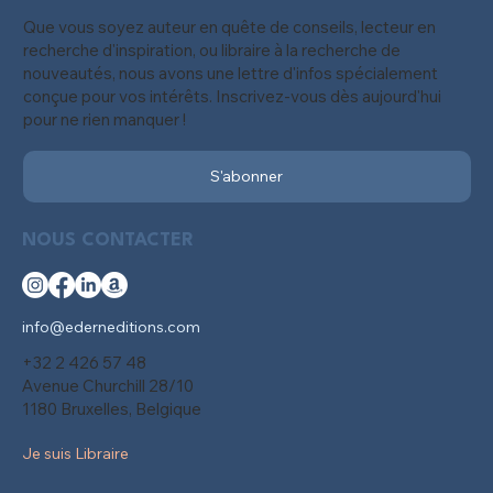
Que vous soyez auteur en quête de conseils, lecteur en
recherche d'inspiration, ou libraire à la recherche de
nouveautés, nous avons une lettre d'infos spécialement
conçue pour vos intérêts. Inscrivez-vous dès aujourd'hui
pour ne rien manquer !
S'abonner
NOUS CONTACTER
info@ederneditions.com
+32 2 426 57 48
Avenue Churchill 28/10
1180 Bruxelles, Belgique
Je suis Libraire