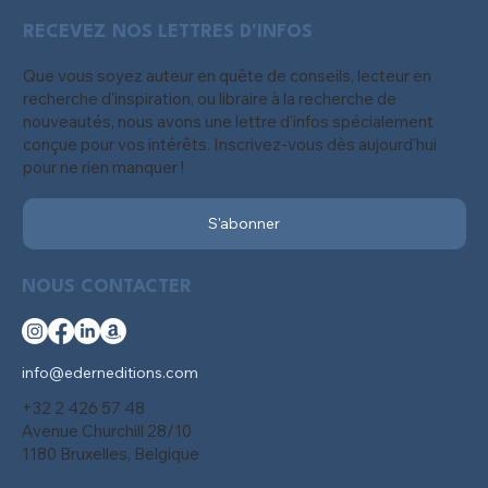
RECEVEZ NOS LETTRES D'INFOS
Que vous soyez auteur en quête de conseils, lecteur en
recherche d'inspiration, ou libraire à la recherche de
nouveautés, nous avons une lettre d'infos spécialement
conçue pour vos intérêts. Inscrivez-vous dès aujourd'hui
pour ne rien manquer !
S'abonner
NOUS CONTACTER
info@ederneditions.com
+32 2 426 57 48
Avenue Churchill 28/10
1180 Bruxelles, Belgique