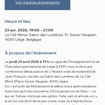
Voir d'autres événements
Heure et lieu
23 avr. 2026, 19:00 – 21:00
La Cité Miroir, Salon des Lumières, Pl. Xavier Neujean,
4000 Liège, Belgique
À propos de l'événement
Le 
jeudi 23 avril 2026 à 19 h
, la Ligue de l'Enseignement et de 
l'Éducation permanente de Liège (LEEP) vous invite à une 
conférence-débat autour de 
L'Histoire vraie de mohamEd
 de 
Jean-François Jacobs, au Salon des Lumières de La Cité 
Miroir (Place Xavier Neujean, 4000 Liège).
Ed, c'est la fin de Mohamed et le début d'une autre existence. 
Aussi loin qu'il s'en souvienne, Ed n'a jamais cru en Dieu — ce 
qui, en Tunisie, n'est pas une option. Fuite, exil, et arrivée « ici », 
là où l'on a le droit de ne pas croire, mais où il faut les bons 