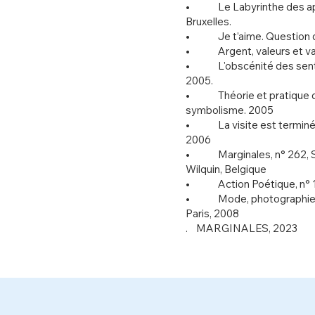
• Le Labyrinthe des appa
Bruxelles.
• Je t’aime. Question d’é
• Argent, valeurs et vale
• L'obscénité des sentime
2005.
• Théorie et pratique de 
symbolisme. 2005
• La visite est terminée, 
2006
• Marginales, n° 262, Sou
Wilquin, Belgique
• Action Poétique, n° 18
• Mode, photographie et t
Paris, 2008
. MARGINALES, 2023