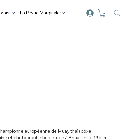
brairie
La Revue Marginales
 championne européenne de Muay thaï (boxe
aine et photographe belge, née à Bruxelles le 19 juin