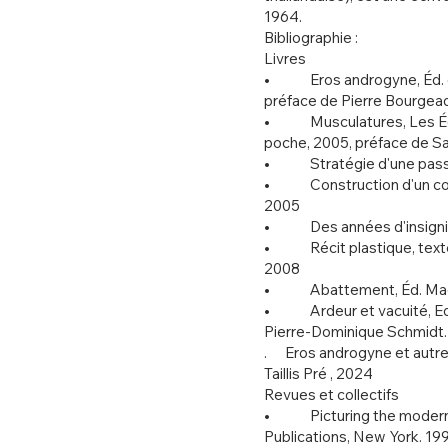
1964.
Bibliographie :
Livres
• Eros androgyne, Éd. de 
préface de Pierre Bourgea
• Musculatures, Les Éditio
poche, 2005, préface de S
• Stratégie d'une passion
• Construction d'un corps
2005
• Des années d'insignifi
• Récit plastique, texte
2008
• Abattement, Éd. Mae
• Ardeur et vacuité, Ed.
Pierre-Dominique Schmidt.
. Eros androgyne et autre
Taillis Pré , 2024
Revues et collectifs
• Picturing the modern 
Publications, New York. 19