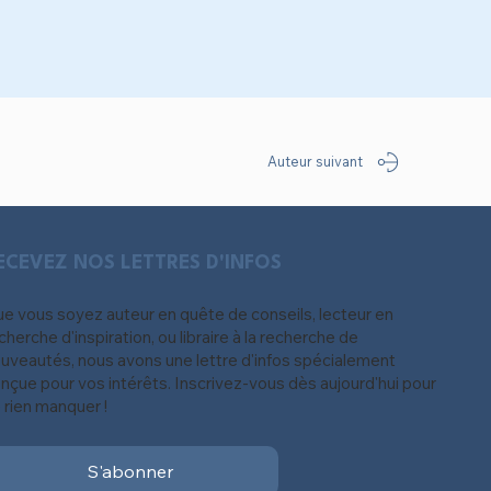
Auteur suivant
ECEVEZ NOS LETTRES D'INFOS
e vous soyez auteur en quête de conseils, lecteur en
cherche d'inspiration, ou libraire à la recherche de
uveautés, nous avons une lettre d'infos spécialement
nçue pour vos intérêts. Inscrivez-vous dès aujourd'hui pour
 rien manquer !
S'abonner