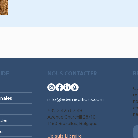
IDE
NOUS CONTACTER
R
Qu
re
nales
info@ederneditions.com
no
co
+32 2 426 57 48
ne
Avenue Churchill 28/10
cter
1180 Bruxelles, Belgique
au
Je suis Libraire