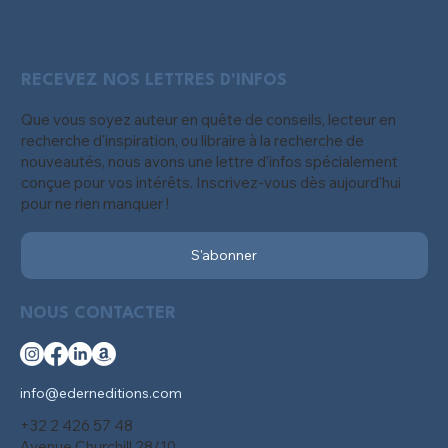
RECEVEZ NOS LETTRES D'INFOS
Que vous soyez auteur en quête de conseils, lecteur en
recherche d'inspiration, ou libraire à la recherche de
nouveautés, nous avons une lettre d'infos spécialement
conçue pour vos intérêts. Inscrivez-vous dès aujourd'hui
pour ne rien manquer !
S'abonner
NOUS CONTACTER
info@ederneditions.com
+32 2 426 57 48
Avenue Churchill 28/10