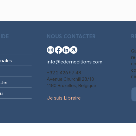
IDE
NOUS CONTACTER
R
Qu
re
nales
info@ederneditions.com
no
co
+32 2 426 57 48
ne
Avenue Churchill 28/10
cter
1180 Bruxelles, Belgique
au
Je suis Libraire