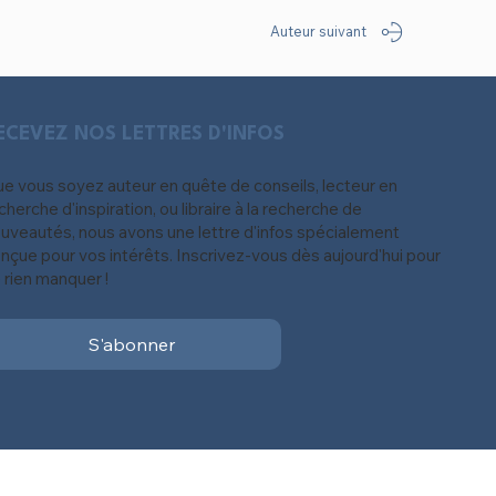
Auteur suivant
ECEVEZ NOS LETTRES D'INFOS
e vous soyez auteur en quête de conseils, lecteur en
cherche d'inspiration, ou libraire à la recherche de
uveautés, nous avons une lettre d'infos spécialement
nçue pour vos intérêts. Inscrivez-vous dès aujourd'hui pour
 rien manquer !
S'abonner