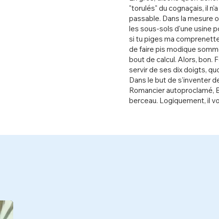
"torulés" du cognaçais, il n
passable. Dans la mesure où
les sous-sols d'une usine po
si tu piges ma comprenette,
de faire pis modique somme
bout de calcul. Alors, bon.
servir de ses dix doigts, qu
Dans le but de s'inventer de
Romancier autoproclamé, Bo
berceau. Logiquement, il v