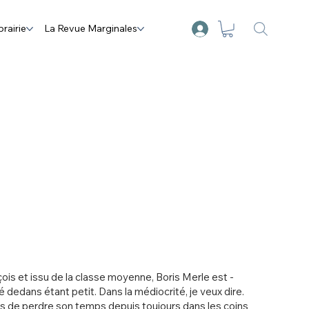
brairie
La Revue Marginales
ois et issu de la classe moyenne, Boris Merle est -
é dedans étant petit. Dans la médiocrité, je veux dire.
rs de perdre son temps depuis toujours dans les coins