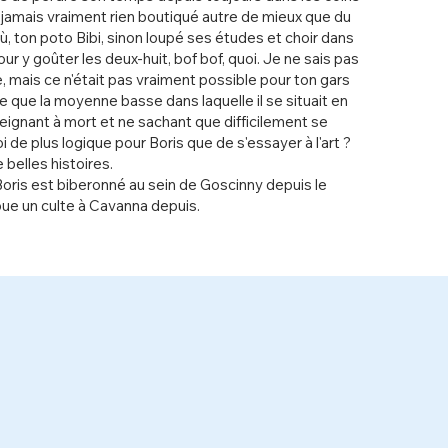
'a jamais vraiment rien boutiqué autre de mieux que du
, ton poto Bibi, sinon loupé ses études et choir dans
ur y goûter les deux-huit, bof bof, quoi. Je ne sais pas
 mais ce n'était pas vraiment possible pour ton gars
 que la moyenne basse dans laquelle il se situait en
 Feignant à mort et ne sachant que difficilement se
oi de plus logique pour Boris que de s'essayer à l'art ?
 belles histoires.
ris est biberonné au sein de Goscinny depuis le
oue un culte à Cavanna depuis.