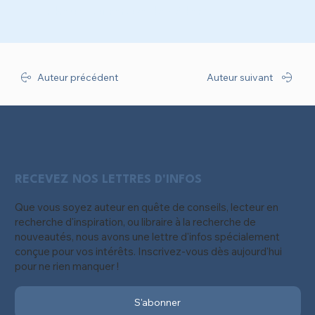
bonheur qui refuse de céder"
Auteur précédent
Auteur suivant
RECEVEZ NOS LETTRES D'INFOS
Que vous soyez auteur en quête de conseils, lecteur en
recherche d'inspiration, ou libraire à la recherche de
nouveautés, nous avons une lettre d'infos spécialement
conçue pour vos intérêts. Inscrivez-vous dès aujourd'hui
pour ne rien manquer !
S'abonner