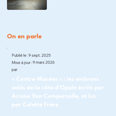
On en parle
Publié le :
9 sept. 2025
9 mars 2026
Mise à jour :
par
« Contre-Marées » : les embruns
salés de la côte d'Opale écrits par
Ariane Van Compernolle, et lus
par Colette Frère
"Rien à perdre, sauf un bout d'étoffe du