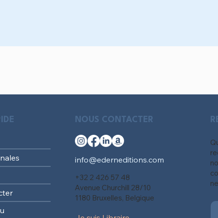
IDE
NOUS CONTACTER
R
Qu
re
nales
info@ederneditions.com
no
co
+32 2 426 57 48
ne
Avenue Churchill 28/10
cter
1180 Bruxelles, Belgique
au
Je suis Libraire