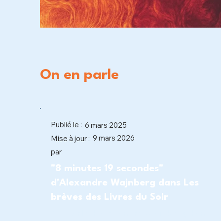
On en parle
Publié le :
6 mars 2025
9 mars 2026
Mise à jour :
par
"8 minutes 19 secondes"
d'Alexandre Wajnberg dans Les
brèves des Livres du Soir
On parle d'Alexandre Wajnberg dans