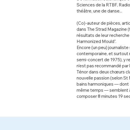
Sciences de la RTBF, Radi
théâtre, une de danse...
(Co)-auteur de pièces, artic
dans The Strad Magazine (fé
résultats de leur recherche 
Harmonized Mould".
Encore (un peu) journaliste
contemporaine, et surtout m
semi-concert de 1975), y re
n'est pas recommandé par 
Ténor dans deux chœurs cla
nouvelle passion (selon St
bains harmoniques — dont o
même temps — semblent à l'
composer 8 minutes 19 se