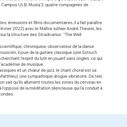
o Campus ULB, Musiq'3, quatre compagnies de
les, émissions et films documentaires, il a fait paraître
vrier 2022) avec le Maître-luthier André Theunis, les
sur la structure des Stradivarius : "The Well
 scientifique, chroniqueur, observateur de la danse
usicien, il joue de la guitare classique (une Estruch
cherchant l'esprit du luth en jouant sans ongles, ce qui
l'académie de musique.
ssiques et un chœur de jazz, le chant choral est sa
 Matthieu), une sympathique drogue vibratoire. De tels
n sait qu'ils allument toutes les zones du cerveau en
opposé de la méditation silencieuse qui l'a conduit à
condes.