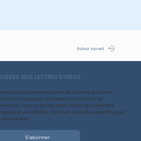
Auteur suivant
ECEVEZ NOS LETTRES D'INFOS
e vous soyez auteur en quête de conseils, lecteur en
cherche d'inspiration, ou libraire à la recherche de
uveautés, nous avons une lettre d'infos spécialement
nçue pour vos intérêts. Inscrivez-vous dès aujourd'hui pour
 rien manquer !
S'abonner