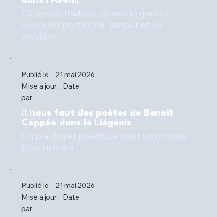
dans l'Avenir
L’Ange de Padirac, quand le gouffre
ouvre les portes de l’amour et du
mystère
Publié le :
21 mai 2026
Mise à jour :
Date
par
Il nous faut des poètes de Benoît
Coppée dans le Liégeois
Un plaidoyer poétique pour un monde
plus humain
Publié le :
21 mai 2026
Mise à jour :
Date
par