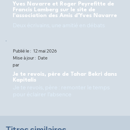
Yves Navarre et Roger Peyrefitte de
Francis Lamberg sur le site de
l'association des Amis d'Yves Navarre
Deux écrivains, une amitié en débats
Publié le :
12 mai 2026
Mise à jour :
Date
par
Je te revois, père de Tahar Bekri dans
Kapitalis
Je te revois, père : remonter le temps
pour éclairer l’absence
Titres similaires