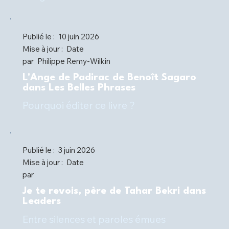
Publié le :
10 juin 2026
Mise à jour :
Date
par
Philippe Remy-Wilkin
L'Ange de Padirac de Benoît Sagaro
dans Les Belles Phrases
Pourquoi éditer ce livre ?
Publié le :
3 juin 2026
Mise à jour :
Date
par
Je te revois, père de Tahar Bekri dans
Leaders
Entre silences et paroles émues