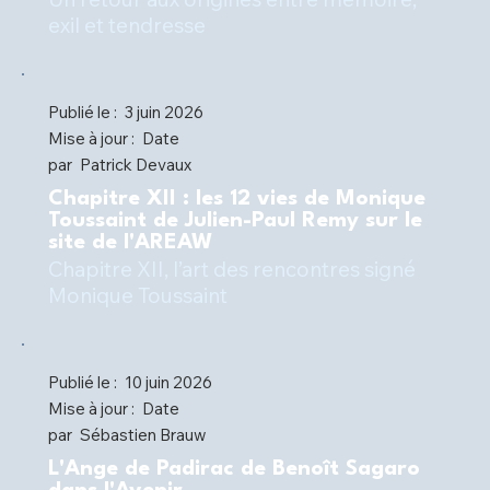
Publié le :
3 juin 2026
Mise à jour :
Date
par
Patrick Devaux
Chapitre XII : les 12 vies de Monique
Toussaint de Julien-Paul Remy sur le
site de l'AREAW
Chapitre XII, l’art des rencontres signé
Monique Toussaint
Publié le :
10 juin 2026
Mise à jour :
Date
par
Sébastien Brauw
L'Ange de Padirac de Benoît Sagaro