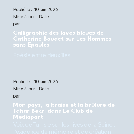
Publié le :
10 juin 2026
Mise à jour :
Date
par
Calligraphie des laves bleues de
Catherine Boudet sur Les Hommes
sans Epaules
Poésie entre deux îles
Publié le :
10 juin 2026
Mise à jour :
Date
par
Mon pays, la braise et la brûlure de
Tahar Bekri dans Le Club de
Mediapart
Voix de Tunisie sur les rives de la Seine :
l'exigence de mémoire et de création