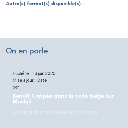
Autre(s) format(s) disponible(s) :
On en parle
Publié le :
18 juin 2026
Mise à jour :
Date
par
Benoît Coppée dans la note Belge sur
Musiq3
Un regard profondément humain