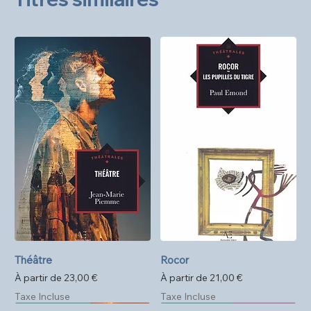
Théâtre
Rocor
Prix promotionnel
Prix promotionnel
À partir de
23,00 €
À partir de
21,00 €
Taxe Incluse
Taxe Incluse
Précommande
Format poche