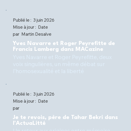
Publié le :
3 juin 2026
Mise à jour :
Date
par
Martin Desalve
Yves Navarre et Roger Peyrefitte de
Francis Lamberg dans MACazine
Yves Navarre et Roger Peyrefitte, deux
voix singulières, un même débat sur
l’homosexualité et la liberté
Publié le :
3 juin 2026
Mise à jour :
Date
par
Je te revois, père de Tahar Bekri dans
l'ActuaLitté
Un retour aux origines entre mémoire,