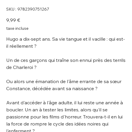
SKU
SKU :
9782390751267
9782390751267
Prix
9,99 €
taxe incluse
Hugo a dix-sept ans. Sa vie tangue et il vacille : qui est-
il réellement ?
Un de ces garçons qui traîne son ennui près des terrils
de Charleroi ?
Ou alors une émanation de l'âme errante de sa sœur
Constance, décédée avant sa naissance ?
Avant d'accéder à l'âge adulte, il lui reste une année à
boucler. Un an à tester les limites, alors qu'il se
passionne pour les films d'horreur. Trouvera-t-il en lui
la force de rompre le cycle des idées noires qui
l'enferment ?