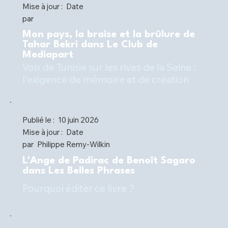
Mise à jour :
Date
par
Mon pays, la braise et la brûlure de
Tahar Bekri dans Le Club de
Mediapart
Voix de Tunisie sur les rives de la Seine :
l'exigence de mémoire et de création
Publié le :
10 juin 2026
Mise à jour :
Date
par
Philippe Remy-Wilkin
L'Ange de Padirac de Benoît Sagaro
dans Les Belles Phrases
Pourquoi éditer ce livre ?