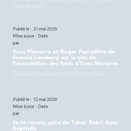
plus humain
Publié le :
21 mai 2026
Mise à jour :
Date
par
Yves Navarre et Roger Peyrefitte de
Francis Lamberg sur le site de
l'association des Amis d'Yves Navarre
Deux écrivains, une amitié en débats
Publié le :
12 mai 2026
Mise à jour :
Date
par
Je te revois, père de Tahar Bekri dans
Kapitalis