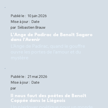
Publié le :
10 juin 2026
Mise à jour :
Date
par
Sébastien Brauw
L'Ange de Padirac de Benoît Sagaro
dans l'Avenir
L’Ange de Padirac, quand le gouffre
ouvre les portes de l’amour et du
mystère
Publié le :
21 mai 2026
Mise à jour :
Date
par
Il nous faut des poètes de Benoît
Coppée dans le Liégeois
Un plaidoyer poétique pour un monde