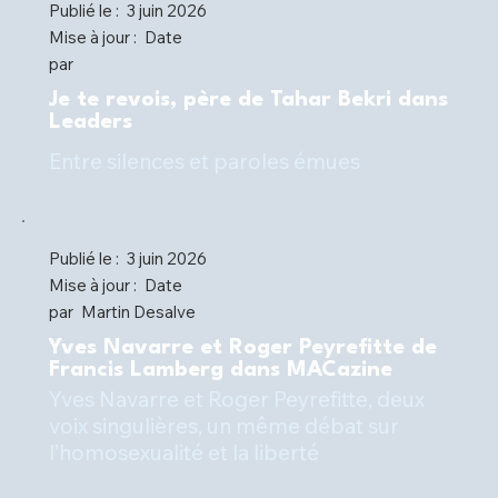
Publié le :
3 juin 2026
Mise à jour :
Date
par
Je te revois, père de Tahar Bekri dans
Leaders
Entre silences et paroles émues
Publié le :
3 juin 2026
Mise à jour :
Date
par
Martin Desalve
Yves Navarre et Roger Peyrefitte de
Francis Lamberg dans MACazine
Yves Navarre et Roger Peyrefitte, deux
voix singulières, un même débat sur
l’homosexualité et la liberté