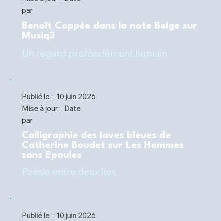
par
Benoît Coppée dans la note Belge sur
Musiq3
Un regard profondément humain
Publié le :
10 juin 2026
Mise à jour :
Date
par
Calligraphie des laves bleues de
Catherine Boudet sur Les Hommes
sans Epaules
Poésie entre deux îles
Publié le :
10 juin 2026